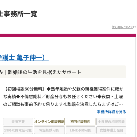
士事務所一覧
並び順について
護士 亀子伸一）
み｜離婚後の生活を見据えたサポート
【初回相談60分無料】◆熟年離婚や父親の親権獲得案件に確か
な実績◆不倫慰謝料／財産分与もお任せください◆夜間・土曜
のご相談も事前予約で承ります≪離婚を決意したらまずはご相
談ください≫
事務所詳細を見る
来所不要
オンライン面談可能
初回相談無料
土日祝の相談可能
19時以降電話可能
電話相談可能
LINE予約可能
女性弁護士在籍