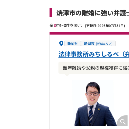
焼津市の離婚に強い弁護
3
1
3
全
中
~
件を表示
(更新日:2026年07月31日)
静岡県
静岡市
(近隣エリア)
法律事務所みちしるべ（弁
熟年離婚や父親の親権獲得に強