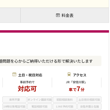
料金表
婚問題を心からご納得いただける形で解決いたします
土日・祝日対応
アクセス
事前予約で
JR「安倍川駅」
対応可
7
車で
分
来所不要
オンライン面談可能
初回相談無料
土日祝の相談可能
19時以降電話可能
電話相談可能
LINE予約可能
女性弁護士在籍