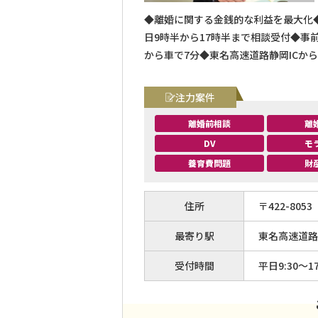
◆離婚に関する金銭的な利益を最大化
日9時半から17時半まで相談受付◆事
から車で7分◆東名高速道路静岡ICから
注力案件
離婚前相談
離
DV
モ
養育費問題
財
住所
〒
422
-
8053
最寄り駅
東名高速道路
受付時間
平日9:30〜17