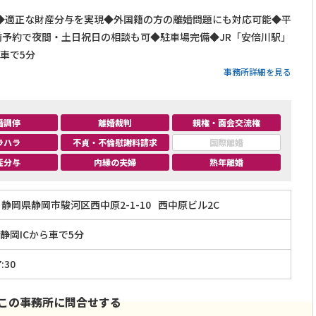
◆適正な財産分与を実現◆外国籍の方の離婚問題にも対応可能◆平
前予約で夜間・土日祝日の相談も可◆駐車場完備◆JR「安倍川駅」
車で5分
事務所詳細を見る
婚調停
離婚裁判
親権・面会交流権
ラハラ
不貞・不倫慰謝料請求
国際離婚
産分与
内縁の夫婦
熟年離婚
静岡県静岡市駿河区西中原2-1-10
西中原ビル2C
静岡ICから車で5分
:30
この事務所に問合せする