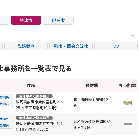
市
焼津市
伊豆市
離婚裁判
親権・面会交流権
DV
国際離婚
養育費問題
財産分与
士事務所を一覧表で見る
住所
最寄駅
初回相談
焼津市
の近隣事務所
静岡県
JR「静岡駅」徒歩12
静岡県静岡市葵区常磐町2-4-
無料
静岡市
分
25 イデア常磐町ビル4階
焼津市
の近隣事務所
静岡県
東名高速道路静岡ICか
静岡県静岡市駿河区西中原2-
静岡市
ら車で5分
1-10 西中原ビル2C