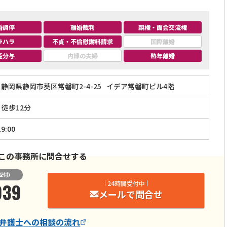
婚調停
離婚裁判
親権・面会交流権
ラハラ
不貞・不倫慰謝料請求
国際離婚
産分与
内縁の夫婦
熟年離婚
静岡県静岡市葵区常磐町2-4-25
イデア常磐町ビル4階
」徒歩12分
9:00
この事務所に問合せする
受付）
939
24時間受付中
メールで問合せ
弁護士
への相談の流れ