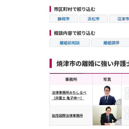
市区町村で絞り込む
静岡市
浜松市
沼津
相談内容で絞り込む
離婚前相談
離婚調停
不貞・不倫慰謝料請
モラハラ
求
焼津市の離婚に強い弁護
内縁の夫婦
熟年離婚
事務所
写真
法律事務所みちしるべ
（弁護士 亀子伸一）
横スクロール可能
加茂国際法律事務所