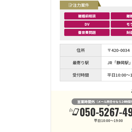
注力案件
離婚前相談
離
DV
モ
養育費問題
財
住所
〒
420
-
0034
最寄り駅
JR「静岡駅
受付時間
平日10:00～1
営業時間外
（メール問合せなら24時間
050-5267-4
平日10:00～19:00