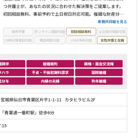
つ弁護士が、あなたの状況に合わせた解決策をご提案します。
初回相談無料、事前予約で土日祝日対応可能。複雑な財産分与
や親権問題にも対応。
事務所詳細を見る
来所不要
オンライン面談可能
初回相談無料
土日祝の相談可能
19時以降電話可能
電話相談可能
LINE予約可能
女性弁護士在籍
婚調停
離婚裁判
親権・面会交流権
ラハラ
不貞・不倫慰謝料請求
国際離婚
産分与
内縁の夫婦
熟年離婚
宮城県仙台市青葉区片平1-1-11
カタヒラビル2F
「青葉通一番町駅」徒歩6分
:15