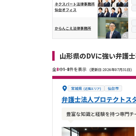
ネクスパート法律事務所
仙台オフィス
からんこえ法律事務所
山形県のDVに強い弁護
8
1
8
全
中
~
件を表示
(更新日:2026年07月31日)
宮城県
仙台市
(近隣エリア)
弁護士法人プロテクトスタ
豊富な知識と経験を持つ専門チ