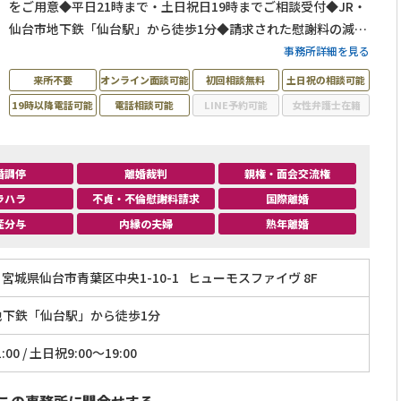
をご用意◆平日21時まで・土日祝日19時までご相談受付◆JR・
仙台市地下鉄「仙台駅」から徒歩1分◆請求された慰謝料の減額
交渉にも対応◆オンライン相談・電話相談もOK
事務所詳細を見る
来所不要
オンライン面談可能
初回相談無料
土日祝の相談可能
19時以降電話可能
電話相談可能
LINE予約可能
女性弁護士在籍
婚調停
離婚裁判
親権・面会交流権
ラハラ
不貞・不倫慰謝料請求
国際離婚
産分与
内縁の夫婦
熟年離婚
宮城県仙台市青葉区中央1-10-1
ヒューモスファイヴ 8F
地下鉄「仙台駅」から徒歩1分
:00 / 土日祝9:00～19:00