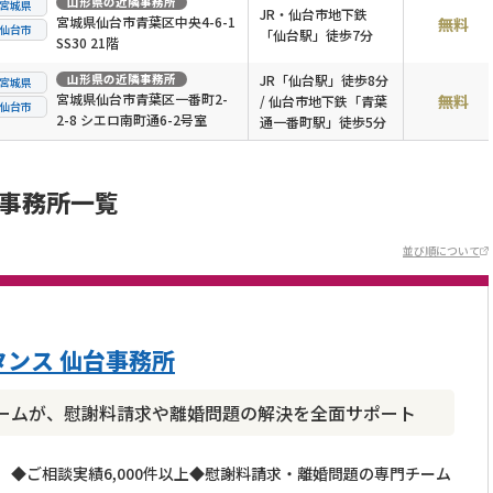
山形県
の近隣事務所
宮城県
JR・仙台市地下鉄
宮城県仙台市青葉区中央4-6-1
無料
仙台市
「仙台駅」徒歩7分
SS30 21階
山形県
の近隣事務所
JR「仙台駅」徒歩8分
宮城県
宮城県仙台市青葉区一番町2-
無料
/ 仙台市地下鉄「青葉
仙台市
2-8 シエロ南町通6-2号室
通一番町駅」徒歩5分
士事務所一覧
並び順について
ンス 仙台事務所
ームが、慰謝料請求や離婚問題の解決を全面サポート
◆ご相談実績6,000件以上◆慰謝料請求・離婚問題の専門チーム