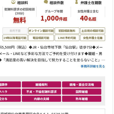
相談料
相談件数
弁護士在籍数
慰謝料請求の初回相談
グループ年間
女性弁護士含む
(30分)
1,000
40
無料
件超
名超
来所不要
オンライン面談可能
初回相談無料
土日祝の相談可能
19時以降電話可能
電話相談可能
LINE予約可能
女性弁護士在籍
5,500円（税込）◆JR・仙台市地下鉄「仙台駅」徒歩7分◆メー
メール・LINEなど多彩な方法でご予約を受け付けます◆離婚・男
◆「満足度の高い解決を目指して努力することを怠らないこと」の
事務所詳細を見る
婚調停
離婚裁判
親権・面会交流権
ラハラ
不貞・不倫慰謝料請求
国際離婚
産分与
内縁の夫婦
熟年離婚