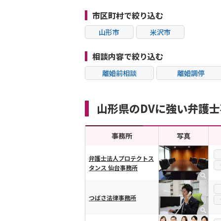
市区町村で絞り込む
山形市
米沢市
相談内容で絞り込む
離婚前相談
離婚調停
不貞・不倫慰謝料請
モラハラ
求
山形県のDVに強い弁護
内縁の夫婦
熟年離婚
事務所
写真
弁護士法人プロテクトス
タンス 仙台事務所
横スクロール可能
つばさ法律事務所