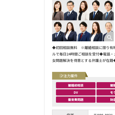
◆初回相談無料 ※離婚相談に限り有料
ルで毎日24時間ご相談を受付◆電話・
女問題解決を得意とする弁護士が在籍
実現を目指します
注力案件
離婚前相談
離
DV
モ
養育費問題
財