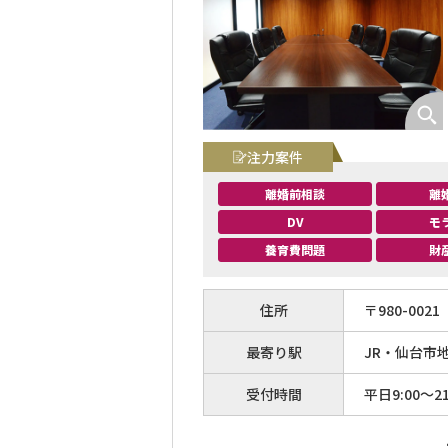
注力案件
離婚前相談
離
DV
モ
養育費問題
財
住所
〒
980
-
0021
最寄り駅
JR・仙台市
受付時間
平日9:00～21