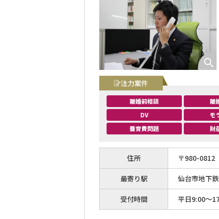
注力案件
離婚前相談
離
DV
モ
養育費問題
財
住所
〒
980
-
0812
最寄り駅
仙台市地下鉄
受付時間
平日9:00〜17