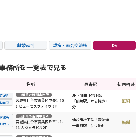
離婚裁判
親権・面会交流権
DV
国際離婚
養育費問題
財産分与
士事務所を一覧表で見る
住所
最寄駅
初回相談
山形県
の近隣事務所
JR・仙台市地下鉄
宮城県
宮城県仙台市青葉区中央1-10-
無料
「仙台駅」から徒歩1
仙台市
1 ヒューモスファイヴ 8F
分
山形県
の近隣事務所
宮城県
仙台市地下鉄「青葉通
宮城県仙台市青葉区片平1-1-
無料
仙台市
一番町駅」徒歩6分
11 カタヒラビル2F