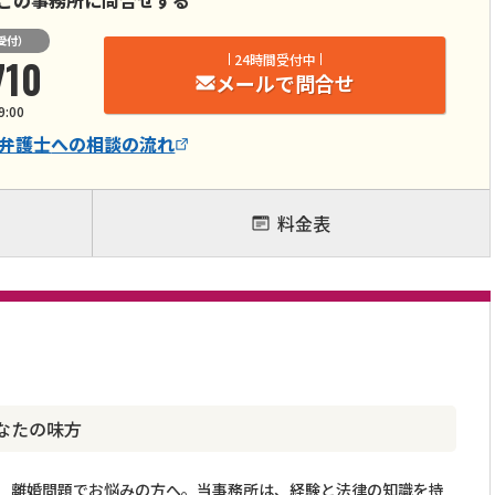
この事務所に問合せする
受付）
710
24時間受付中
メールで問合せ
9:00
弁護士
への相談の流れ
料金表
なたの味方
離婚問題でお悩みの方へ。当事務所は、経験と法律の知識を持