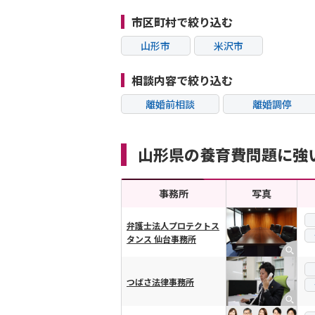
市区町村で絞り込む
山形市
米沢市
相談内容で絞り込む
離婚前相談
離婚調停
不貞・不倫慰謝料請
モラハラ
求
山形県の養育費問題に強
内縁の夫婦
熟年離婚
事務所
写真
弁護士法人プロテクトス
タンス 仙台事務所
横スクロール可能
つばさ法律事務所