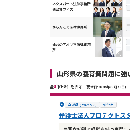
ネクスパート法律事務所
仙台オフィス
からんこえ法律事務所
仙台のアオヤマ法律事務
所
山形県の養育費問題に強
9
1
9
全
中
~
件を表示
(更新日:2026年07月31日)
宮城県
仙台市
(近隣エリア)
弁護士法人プロテクトスタ
豊富な知識と経験を持つ専門チ