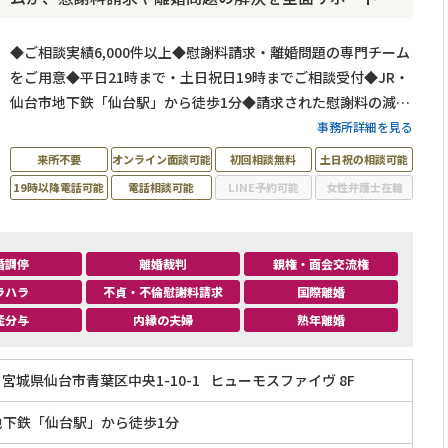
◆ご相談実績6,000件以上◆慰謝料請求・離婚問題の専門チーム
をご用意◆平日21時まで・土日祝日19時までご相談受付◆JR・
仙台市地下鉄「仙台駅」から徒歩1分◆請求された慰謝料の減額
交渉にも対応◆オンライン相談・電話相談もOK
事務所詳細を見る
来所不要
オンライン面談可能
初回相談無料
土日祝の相談可能
19時以降電話可能
電話相談可能
LINE予約可能
女性弁護士在籍
婚調停
離婚裁判
親権・面会交流権
ラハラ
不貞・不倫慰謝料請求
国際離婚
産分与
内縁の夫婦
熟年離婚
宮城県仙台市青葉区中央1-10-1
ヒューモスファイヴ 8F
地下鉄「仙台駅」から徒歩1分