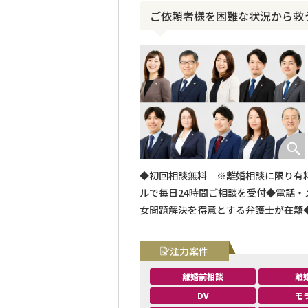
ご依頼者様を困難な状況から救
◆初回相談無料 ※離婚相談に限り有料
ルで毎日24時間ご相談を受付◆電話・
女問題解決を得意とする弁護士が在籍
実現を目指します
注力案件
離婚前相談
離
DV
モ