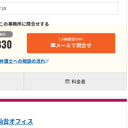
:15
この事務所に問合せする
受付）
830
24時間受付中
メールで問合せ
弁護士
への相談の流れ
料金表
仙台オフィス