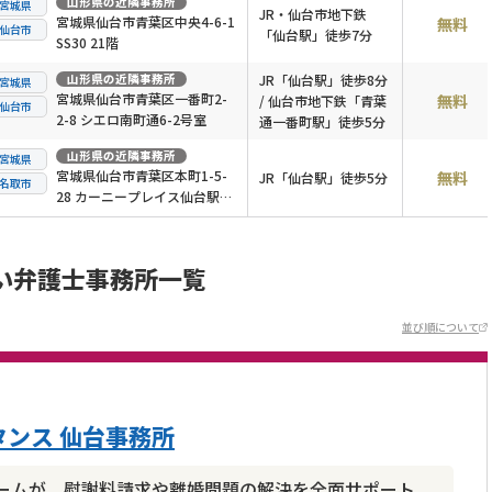
山形県
の近隣事務所
宮城県
JR・仙台市地下鉄
宮城県仙台市青葉区中央4-6-1
無料
仙台市
「仙台駅」徒歩7分
SS30 21階
山形県
の近隣事務所
JR「仙台駅」徒歩8分
宮城県
宮城県仙台市青葉区一番町2-
無料
/ 仙台市地下鉄「青葉
仙台市
2-8 シエロ南町通6-2号室
通一番町駅」徒歩5分
山形県
の近隣事務所
宮城県
宮城県仙台市青葉区本町1-5-
無料
JR「仙台駅」徒歩5分
名取市
28 カーニープレイス仙台駅前
通403
い弁護士事務所一覧
並び順について
ンス 仙台事務所
ームが、慰謝料請求や離婚問題の解決を全面サポート