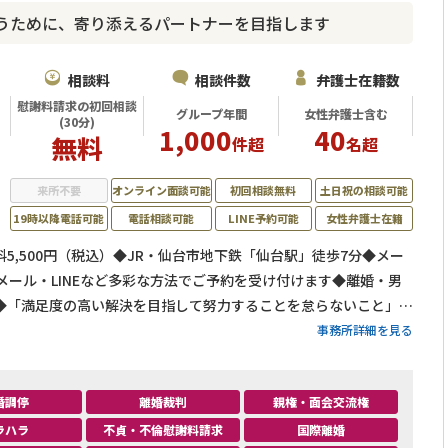
うために、寄り添えるパートナーを目指します
相談料
相談件数
弁護士在籍数
慰謝料請求の初回相談
グループ年間
女性弁護士含む
(30分)
1,000
40
無料
件超
名超
来所不要
オンライン面談可能
初回相談無料
土日祝の相談可能
19時以降電話可能
電話相談可能
LINE予約可能
女性弁護士在籍
5,500円（税込）◆JR・仙台市地下鉄「仙台駅」徒歩7分◆メー
メール・LINEなど多彩な方法でご予約を受け付けます◆離婚・男
◆「満足度の高い解決を目指して努力することを怠らないこと」の
事務所詳細を見る
婚調停
離婚裁判
親権・面会交流権
ラハラ
不貞・不倫慰謝料請求
国際離婚