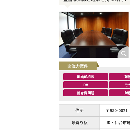
注力案件
離婚前相談
離
DV
モ
養育費問題
財
住所
〒
980
-
0021
最寄り駅
JR・仙台市