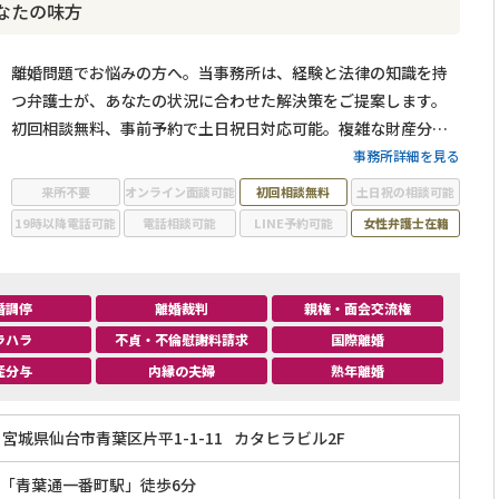
なたの味方
離婚問題でお悩みの方へ。当事務所は、経験と法律の知識を持
つ弁護士が、あなたの状況に合わせた解決策をご提案します。
初回相談無料、事前予約で土日祝日対応可能。複雑な財産分与
や親権問題にも対応。
事務所詳細を見る
来所不要
オンライン面談可能
初回相談無料
土日祝の相談可能
19時以降電話可能
電話相談可能
LINE予約可能
女性弁護士在籍
婚調停
離婚裁判
親権・面会交流権
ラハラ
不貞・不倫慰謝料請求
国際離婚
産分与
内縁の夫婦
熟年離婚
宮城県仙台市青葉区片平1-1-11
カタヒラビル2F
「青葉通一番町駅」徒歩6分