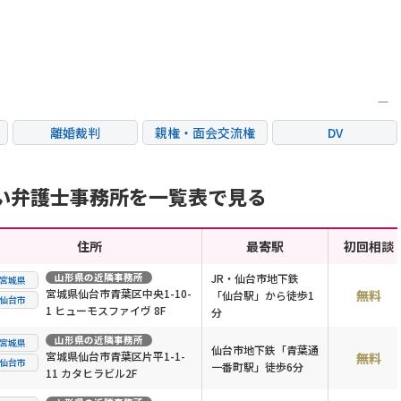
離婚裁判
親権・面会交流権
DV
国際離婚
養育費問題
財産分与
い弁護士事務所を一覧表で見る
住所
最寄駅
初回相談
山形県
の近隣事務所
JR・仙台市地下鉄
宮城県
宮城県仙台市青葉区中央1-10-
無料
「仙台駅」から徒歩1
仙台市
1 ヒューモスファイヴ 8F
分
山形県
の近隣事務所
宮城県
仙台市地下鉄「青葉通
宮城県仙台市青葉区片平1-1-
無料
仙台市
一番町駅」徒歩6分
11 カタヒラビル2F