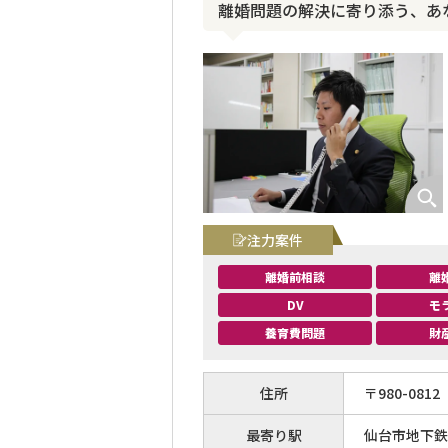
離婚問題の解決に寄り添う、あ
注力案件
離婚前相談
離
DV
モ
養育費問題
財
住所
〒
980
-
0812
最寄り駅
仙台市地下鉄