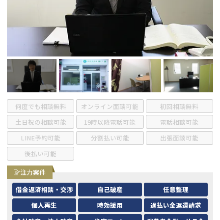
会社破産・法人破産
個人再生（民事再生）
消費者金融・サラ金
過払金
借金問題
闇金
何度でも相談無料
オンライン面談可能
初回相談無料
土日祝の相談可能
19時以降電話可能
電話相談可能
LINE予約可能
分割払い可能
出張面談可能
後払い可能
注力案件
借金返済相談・交渉
自己破産
任意整理
個人再生
時効援用
過払い金返還請求