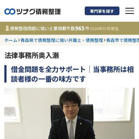
専門家を探す
債務整理に強い弁護
965
債務整理問題に強い士業掲載件数
件
2026年07月
現在
ホーム
青森県で債務整理に強い弁護士・債務整理
青森市で債務整
都道府県を選択
法律事務所奥入瀬
965
事務所
件
更新日 :
2026年07月31日
借金問題を全力サポート｜当事務所は相
談者様の一番の味方です
相談内容で探す
借金返済相談・交渉
費用相場
任意整理
コラム
時効援用
債務整理