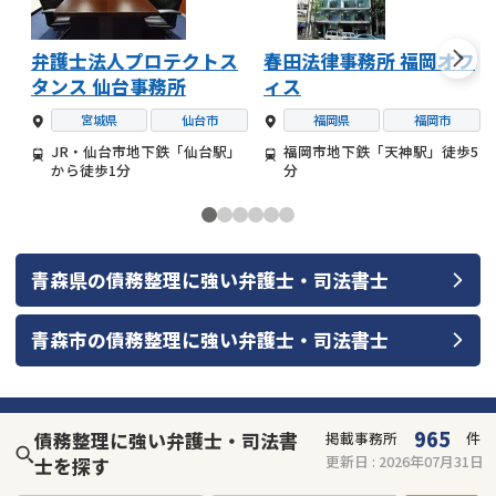
弁護士法人プロテクトス
春田法律事務所 福岡オフ
タンス 仙台事務所
ィス
宮城県
仙台市
福岡県
福岡市
JR・仙台市地下鉄「仙台駅」
福岡市地下鉄「天神駅」徒歩5
から徒歩1分
分
青森県
の
債務整理
に強い
弁護士・司法書士
青森市
の
債務整理
に強い
弁護士・司法書士
965
債務整理に強い弁護士・司法書
掲載事務所
件
更新日 :
2026年07月31日
士を探す