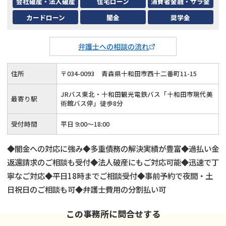
会社破産・法人破産
住宅ローン
消費者金融・サラ金
カードローン
闇金
奨学金
弁護士への相談の流れ
住所
〒
034
-
0093
青森県十和田市西十二番町11-15
JRバス東北・十和田観光電鉄バス「十和田市現代美
最寄り駅
術館バス停」徒歩8分
受付時間
平日 9:00〜18:00
◆闇金への対応に強み◆多重債務の解決実績が豊富◆過払い金
返還請求のご相談も受付◆法人破産にもご対応可能◆迅速で丁
寧なご対応◆平日18時までご相談受付◆事前予約で夜間・土
日祝日のご相談も可◆弁護士費用の分割払い可
この事務所に問合せする