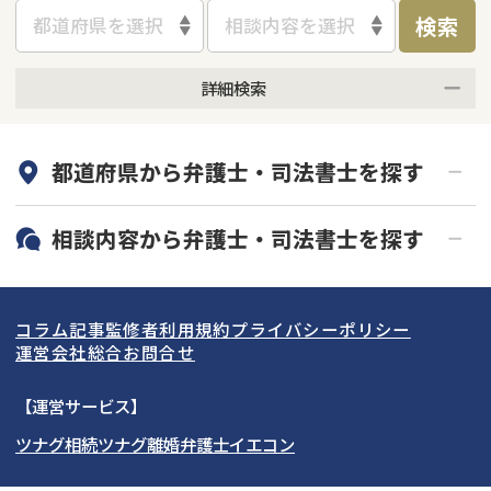
検索
都道府県を選択
相談内容を選択
詳細検索
何度でも相談無料
オンライン面談可能
都道府県から
弁護士・司法書士
を探す
初回相談無料
土日祝の相談可能
19時以降電話可能
電話相談可能
北海道・東北
相談内容から
弁護士・司法書士
を探す
LINE予約可能
分割払い可能
関東
北海道
青森県
借金返済相談・交渉
自己破産
出張面談可能
後払い可能
コラム記事
監修者
利用規約
プライバシーポリシー
任意整理
個人再生
東海
岩手県
東京都
宮城県
神奈川県
運営会社
総合お問合せ
時効援用
過払い金返還請求
関西
秋田県
埼玉県
愛知県
山形県
千葉県
静岡県
【運営サービス】
会社破産・法人破産
住宅ローン
ツナグ相続
ツナグ離婚弁護士
イエコン
北陸・甲信越
福島県
茨城県
岐阜県
大阪府
群馬県
山梨県
京都府
消費者金融・サラ金
カードローン・クレジッ
ト会社