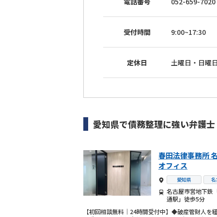
電話番号
052-659-7020
受付時間
9:00~17:30
定休日
土曜日・日曜
愛知県
で
債務整理
に強い
弁護士
春田法律事務所 
オフィス
愛知県
名
名古屋市営地下鉄
通駅」徒歩5分
【初回相談無料｜24時間受付中】◆破産管財人を