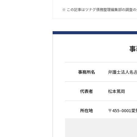
※ この記事は
ツナグ債務整理
編集部の調査の
事
事務所名
弁護士法人名
代表者
松本篤周
所在地
〒
455
-
0001
愛