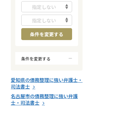
指定しない
指定しない
条件を変更する
条件を変更する
何度でも相談無料
オンライン面談可能
愛知県
の
債務整理
に強い
弁護士・
初回相談無料
司法書士
土日祝の相談可能
名古屋市
の
債務整理
に強い
弁護
19時以降電話可能
士・司法書士
電話相談可能
LINE予約可能
分割払い可能
出張面談可能