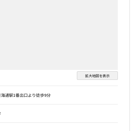
拡大地図を表示
海通駅1番出口より徒歩9分
市