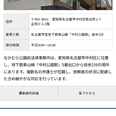
会社破産・法人破産
個人再生（民事再生）
〒
453
-
0832
愛知県名古屋市中村区乾出町2-7
住所
消費者金融・サラ金
過払金
正和ビル2階
最寄り駅
名古屋市営地下鉄東山線「中村公園駅」徒歩2分
借金問題
闇金
受付時間
平日9:00～18:00
なかむら公園前法律事務所は、愛知県名古屋市中村区に位置
し、地下鉄東山線「中村公園駅」5番出口から徒歩2分の場所
にあります。複数名の弁護士が在籍し、依頼者の状況に配慮し
たきめ細やかな対応を行っています。
事務所詳細
アクセス