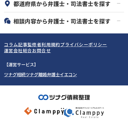
都道府県から
弁護士・司法書士
を探す
初回相談無料
土日祝の相談可能
19時以降電話可能
電話相談可能
北海道・東北
相談内容から
弁護士・司法書士
を探す
LINE予約可能
分割払い可能
関東
北海道
青森県
借金返済相談・交渉
自己破産
出張面談可能
後払い可能
コラム記事
監修者
利用規約
プライバシーポリシー
任意整理
個人再生
東海
岩手県
東京都
宮城県
神奈川県
運営会社
総合お問合せ
時効援用
過払い金返還請求
関西
秋田県
埼玉県
愛知県
山形県
千葉県
静岡県
【運営サービス】
会社破産・法人破産
住宅ローン
ツナグ相続
ツナグ離婚弁護士
イエコン
北陸・甲信越
福島県
茨城県
岐阜県
大阪府
群馬県
山梨県
京都府
消費者金融・サラ金
カードローン・クレジッ
ト会社
中国・四国
栃木県
兵庫県
長野県
奈良県
石川県
闇金
奨学金
九州・沖縄
滋賀県
福井県
広島県
和歌山県
富山県
岡山県
新潟県
山口県
福岡県
三重県
島根県
佐賀県