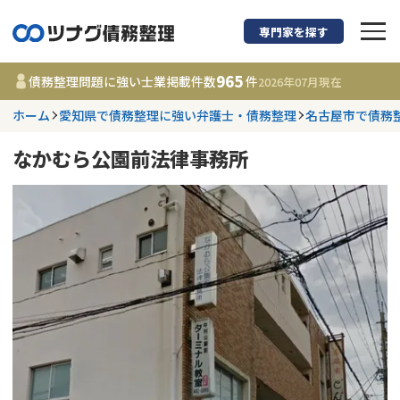
専門家を探す
債務整理に強い弁護
965
債務整理問題に強い士業掲載件数
件
2026年07月
現在
ホーム
愛知県で債務整理に強い弁護士・債務整理
名古屋市で債務
都道府県を選択
なかむら公園前法律事務所
965
事務所
件
更新日 :
2026年07月31日
相談内容で探す
借金返済相談・交渉
費用相場
任意整理
コラム
時効援用
債務整理