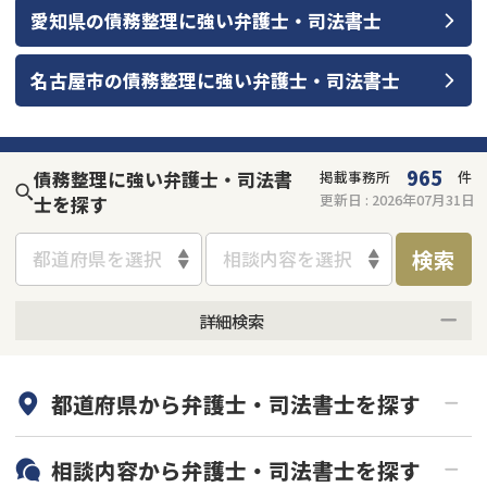
愛知県
の
債務整理
に強い
弁護士・司法書士
名古屋市
の
債務整理
に強い
弁護士・司法書士
965
債務整理に強い弁護士・司法書
掲載事務所
件
更新日 :
2026年07月31日
士を探す
検索
都道府県を選択
相談内容を選択
詳細検索
何度でも相談無料
オンライン面談可能
都道府県から
弁護士・司法書士
を探す
初回相談無料
土日祝の相談可能
19時以降電話可能
電話相談可能
北海道・東北
相談内容から
弁護士・司法書士
を探す