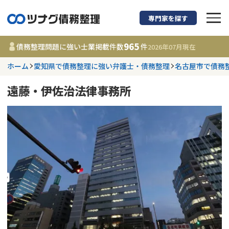
専門家を探す
債務整理に強い弁護
965
債務整理問題に強い士業掲載件数
件
2026年07月
現在
ホーム
愛知県で債務整理に強い弁護士・債務整理
名古屋市で債務
都道府県を選択
遠藤・伊佐治法律事務所
965
事務所
件
更新日 :
2026年07月31日
相談内容で探す
借金返済相談・交渉
費用相場
任意整理
コラム
時効援用
債務整理