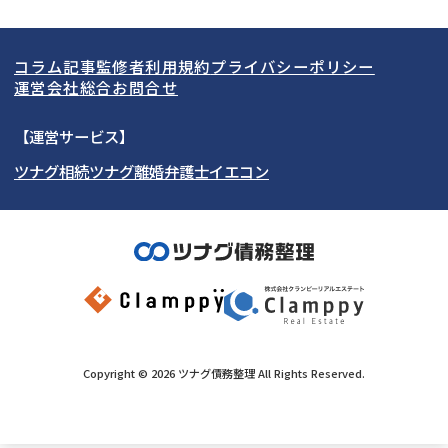
LINE予約可能
分割払い可能
関東
北海道
青森県
借金返済相談・交渉
自己破産
出張面談可能
後払い可能
コラム記事
監修者
利用規約
プライバシーポリシー
任意整理
個人再生
東海
岩手県
東京都
宮城県
神奈川県
運営会社
総合お問合せ
時効援用
過払い金返還請求
関西
秋田県
埼玉県
愛知県
山形県
千葉県
静岡県
【運営サービス】
会社破産・法人破産
住宅ローン
ツナグ相続
ツナグ離婚弁護士
イエコン
北陸・甲信越
福島県
茨城県
岐阜県
大阪府
群馬県
山梨県
京都府
消費者金融・サラ金
カードローン・クレジッ
ト会社
中国・四国
栃木県
兵庫県
長野県
奈良県
石川県
闇金
奨学金
九州・沖縄
滋賀県
福井県
広島県
和歌山県
富山県
岡山県
新潟県
山口県
福岡県
三重県
島根県
佐賀県
Copyright ©
2026
ツナグ債務整理
All Rights Reserved.
鳥取県
長崎県
徳島県
熊本県
香川県
大分県
愛媛県
宮崎県