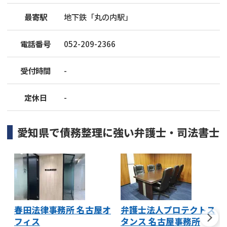
最寄駅
地下鉄「丸の内駅」
電話番号
052-209-2366
受付時間
-
定休日
-
愛知県
で
債務整理
に強い
弁護士・司法書士
春田法律事務所 名古屋オ
弁護士法人プロテクトス
フィス
タンス 名古屋事務所