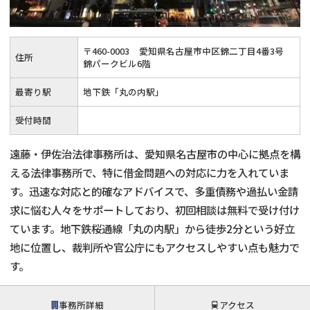
会社破産・法人破産
個人再生（民事再生）
〒
460
-
0003
愛知県名古屋市中区錦二丁目4番3号
住所
消費者金融・サラ金
過払金
錦パークビル6階
最寄り駅
地下鉄「丸の内駅」
借金問題
闇金
受付時間
遠藤・伊佐治法律事務所は、愛知県名古屋市の中心に拠点を構
える法律事務所で、特に借金問題への対応に力を入れていま
す。迅速な対応と的確なアドバイスで、多重債務や過払い金請
求に悩む人々をサポートしており、初回相談は無料で受け付け
ています。地下鉄桜通線「丸の内駅」から徒歩2分という好立
地に位置し、裁判所や官公庁にもアクセスしやすい点も魅力で
す。
事務所詳細
アクセス