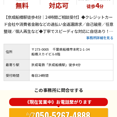
無料
対応可
4
徒歩
分
【京成船橋駅徒歩4分｜24時間ご相談受付】◆クレジットカー
ド会社や消費者金融などの過払い金返還請求／自己破産／任意
整理／個人再生など◆丁寧でスピーディな対応に自信あり！千
事務所詳細を見る
葉県で借金にお悩みの方は当事務所へお任せを◎分割払いや後
払いも可≪夜間・土日祝日のご相談も対応≫
〒
273
-
0005
千葉県船橋市本町2-1-34
住所
船橋スカイビル8階
最寄り駅
京成電鉄「京成船橋駅」徒歩4分
受付時間
毎日24時間
この事務所に問合せする
《現在営業中》お電話繋がります
050-5267-4888