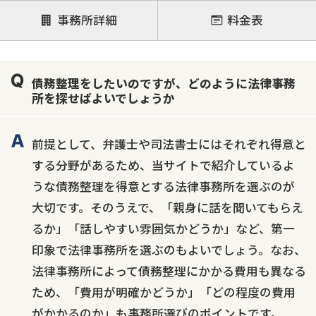
後払い可能
事務所詳細
料金表
注力案件
借金返済相談・交渉
自己破産
任意整理
債務整理をしたいのですが、どのように法律事務
個人再生
時効援用
過払い金返還請求
所を探せばよいでしょうか
会社破産・法人破産
住宅ローン
消費者金融・サラ金
カードローン
闇金
奨学金
前提として、弁護士や司法書士にはそれぞれ得意と
する分野があるため、当サイトで紹介しているよ
うな債務整理を得意とする法律事務所を選ぶのが
大切です。そのうえで、「親身に話を聞いてもらえ
るか」「話しやすい雰囲気かどうか」など、第一
印象で法律事務所を選ぶのもよいでしょう。なお、
法律事務所によって債務整理にかかる費用も異なる
ため、「費用が明確かどうか」「どの程度の費用
がかかるのか」も事務所選びのポイントです。