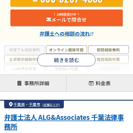
24時間受付中
メールで問合せ
弁護士
への相談の流れ
何度でも相談無料
オンライン面談可能
初回相談無料
続きを読む
土日祝の相談可能
19時以降電話可能
電話相談可能
LINE予約可能
分割払い可能
出張面談可能
後払い可能
事務所詳細
料金表
注力案件
借金返済相談・交渉
自己破産
任意整理
千葉県
・
千葉市
(近隣エリア)
個人再生
時効援用
過払い金返還請求
弁護士法人 ALG&Associates 千葉法律事
会社破産・法人破産
住宅ローン
消費者金融・サラ金
務所
カードローン
闇金
奨学金