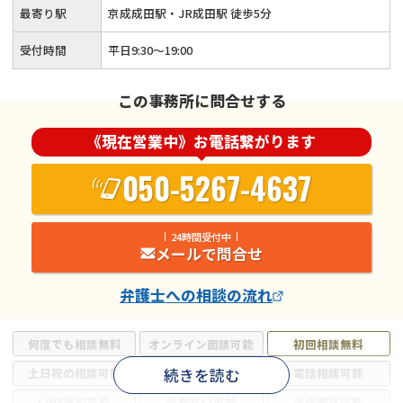
最寄り駅
京成成田駅・JR成田駅 徒歩5分
受付時間
平日9:30〜19:00
この事務所に問合せする
《現在営業中》お電話繋がります
050-5267-4637
24時間受付中
メールで問合せ
弁護士
への相談の流れ
何度でも相談無料
オンライン面談可能
初回相談無料
続きを読む
土日祝の相談可能
19時以降電話可能
電話相談可能
LINE予約可能
分割払い可能
出張面談可能