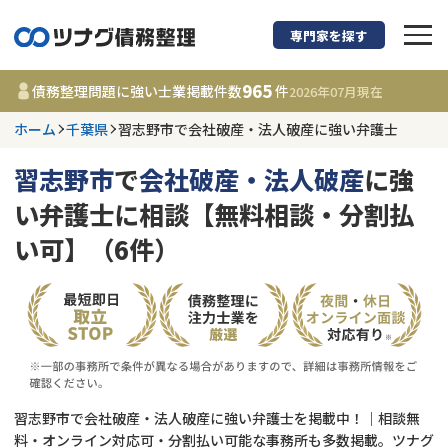
専門家を探す
債務整理に強い弁護
965
債務整理問題に強い士業掲載件数
件
2026年07月
現在
ホーム
千葉県
習志野市で会社破産・法人破産に強い弁護士
千葉県
習志野市
で
会社破産・法人破産
に強
965
事務所
件
い弁護士に相談【無料相談・分割払
更新日 :
2026年07月31日
い可】（6件）
相談内容で探す
借金返済相談・交渉
費用相場
任意整理
コラム
習志野市で会社破産・法人破産に強い弁護士を掲載中！｜相談無
時効援用
債務整理
料・オンライン対応可・分割払い可能な事務所も多数掲載。ツナグ