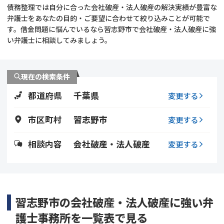
債務整理では自分に合った会社破産・法人破産の解決実績が豊富な
弁護士をあなたの目的・ご要望に合わせて絞り込みことが可能で
会社破産・法人破産
個人再生（民事再生）
す。借金問題に悩んでいるなら習志野市で会社破産・法人破産に強
い弁護士に相談してみましょう。
消費者金融・サラ金
過払金
借金問題
現在の検索条件
闇金
都道府県
千葉県
変更する
市区町村
習志野市
変更する
相談内容
会社破産・法人破産
変更する
習志野市の会社破産・法人破産に強い弁
護士事務所を一覧表で見る