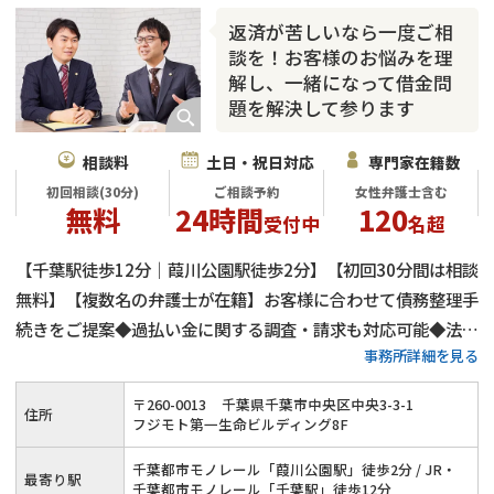
返済が苦しいなら一度ご相
談を！お客様のお悩みを理
解し、一緒になって借金問
題を解決して参ります
相談料
土日・祝日対応
専門家在籍数
初回相談(30分)
ご相談予約
女性弁護士含む
無料
24時間
120
受付中
名超
【千葉駅徒歩12分｜葭川公園駅徒歩2分】【初回30分間は相談
無料】【複数名の弁護士が在籍】お客様に合わせて債務整理手
続きをご提案◆過払い金に関する調査・請求も対応可能◆法人
事務所詳細を見る
向けの破産や民事再生も得意◆借金や返済に関するお悩みを丁
寧にヒアリングしながら、一緒に借金問題の解決を目指して参
〒
260
-
0013
千葉県千葉市中央区中央3-3-1
住所
ります。
フジモト第一生命ビルディング8F
千葉都市モノレール「葭川公園駅」徒歩2分 / JR・
最寄り駅
千葉都市モノレール「千葉駅」徒歩12分