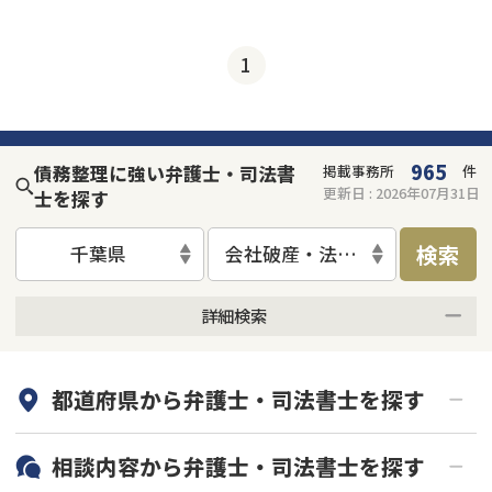
1
965
債務整理に強い弁護士・司法書
掲載事務所
件
更新日 :
2026年07月31日
士を探す
検索
千葉県
会社破産・法人破産
詳細検索
何度でも相談無料
オンライン面談可能
都道府県から
弁護士・司法書士
を探す
初回相談無料
土日祝の相談可能
19時以降電話可能
電話相談可能
北海道・東北
相談内容から
弁護士・司法書士
を探す
LINE予約可能
分割払い可能