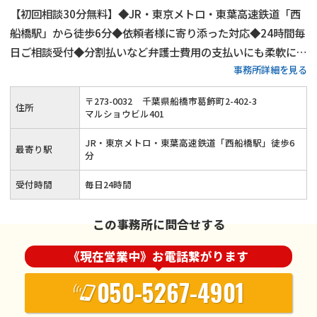
【初回相談30分無料】◆JR・東京メトロ・東葉高速鉄道「西
船橋駅」から徒歩6分◆依頼者様に寄り添った対応◆24時間毎
日ご相談受付◆分割払いなど弁護士費用の支払いにも柔軟に対
事務所詳細を見る
応◆メリット・デメリットを丁寧に説明◆複数名体制でスピー
ディに解決へ導きます◆明瞭な料金システムをご用意
〒
273
-
0032
千葉県船橋市葛飾町2-402-3
住所
マルショウビル401
JR・東京メトロ・東葉高速鉄道「西船橋駅」徒歩6
最寄り駅
分
受付時間
毎日24時間
この事務所に問合せする
《現在営業中》お電話繋がります
050-5267-4901