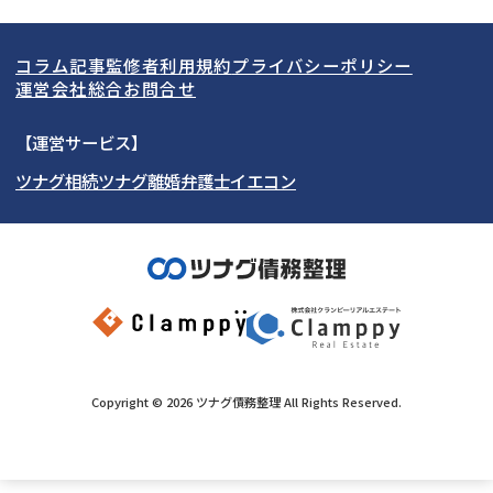
関東
北海道
青森県
借金返済相談・交渉
自己破産
出張面談可能
後払い可能
コラム記事
監修者
利用規約
プライバシーポリシー
任意整理
個人再生
東海
岩手県
東京都
宮城県
神奈川県
運営会社
総合お問合せ
時効援用
過払い金返還請求
関西
秋田県
埼玉県
愛知県
山形県
千葉県
静岡県
【運営サービス】
会社破産・法人破産
住宅ローン
ツナグ相続
ツナグ離婚弁護士
イエコン
北陸・甲信越
福島県
茨城県
岐阜県
大阪府
群馬県
山梨県
京都府
消費者金融・サラ金
カードローン・クレジッ
ト会社
中国・四国
栃木県
兵庫県
長野県
奈良県
石川県
闇金
奨学金
九州・沖縄
滋賀県
福井県
広島県
和歌山県
富山県
岡山県
新潟県
山口県
福岡県
三重県
島根県
佐賀県
Copyright ©
2026
ツナグ債務整理
All Rights Reserved.
鳥取県
長崎県
徳島県
熊本県
香川県
大分県
愛媛県
宮崎県