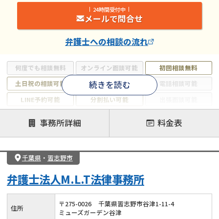
24時間受付中
メールで問合せ
弁護士
への相談の流れ
何度でも相談無料
オンライン面談可能
初回相談無料
続きを読む
土日祝の相談可能
19時以降電話可能
電話相談可能
LINE予約可能
分割払い可能
出張面談可能
後払い可能
事務所詳細
料金表
注力案件
借金返済相談・交渉
自己破産
任意整理
千葉県
・
習志野市
個人再生
時効援用
過払い金返還請求
弁護士法人M.L.T法律事務所
会社破産・法人破産
住宅ローン
消費者金融・サラ金
カードローン
闇金
奨学金
〒
275
-
0026
千葉県習志野市谷津1-11-4
住所
ミューズガーデン谷津