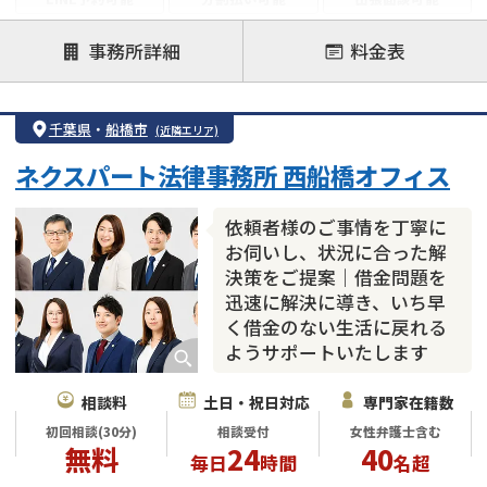
後払い可能
事務所詳細
料金表
注力案件
借金返済相談・交渉
自己破産
任意整理
千葉県
・
船橋市
(近隣エリア)
個人再生
時効援用
過払い金返還請求
ネクスパート法律事務所 西船橋オフィス
会社破産・法人破産
住宅ローン
消費者金融・サラ金
カードローン
闇金
奨学金
依頼者様のご事情を丁寧に
お伺いし、状況に合った解
決策をご提案｜借金問題を
迅速に解決に導き、いち早
く借金のない生活に戻れる
ようサポートいたします
相談料
土日・祝日対応
専門家在籍数
初回相談(30分)
相談受付
女性弁護士含む
無料
24
40
毎日
時間
名超