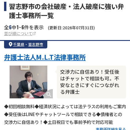
習志野市の会社破産・法人破産に強い弁
護士事務所一覧
6
1
6
全
中
~
件を表示
(更新日:2026年07月31日)
並び順について
千葉県
・
習志野市
弁護士法人M.L.T法律事務所
交渉力に自信あり！受任後
はチャットで相談も可。不
安なときにすぐにつながれ
る弁護士
◆初回相談無料◆経済状況によっては法テラスの利用もご案内
◆受任後はLINEやチャットツールで相談できる◆債権者との
交渉力に自信あり！◆土日祝日でも事前予約で対応可能
事務所詳細を見る