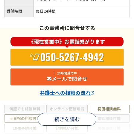
受付時間
毎日24時間
この事務所に問合せする
《現在営業中》お電話繋がります
050-5267-4942
24時間受付中
メールで問合せ
弁護士
への相談の流れ
何度でも相談無料
オンライン面談可能
初回相談無料
続きを読む
土日祝の相談可能
19時以降電話可能
電話相談可能
LINE予約可能
分割払い可能
出張面談可能