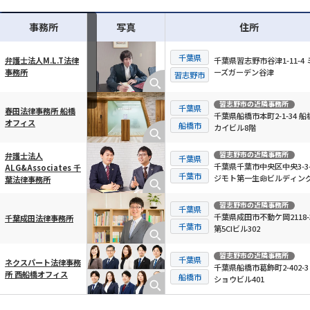
事務所
写真
住所
千葉県
千葉県習志野市谷津1-11-4 
弁護士法人M.L.T法律
ーズガーデン谷津
事務所
横スクロール可能
習志野市
習志野市
の近隣事務所
千葉県
春田法律事務所 船橋
千葉県船橋市本町2-1-34 船
オフィス
船橋市
カイビル8階
習志野市
の近隣事務所
弁護士法人
千葉県
千葉県千葉市中央区中央3-3-
ALG&Associates 千
千葉市
ジモト第一生命ビルディング
葉法律事務所
習志野市
の近隣事務所
千葉県
千葉県成田市不動ケ岡2118-
千葉成田法律事務所
千葉市
第5CIビル302
習志野市
の近隣事務所
千葉県
ネクスパート法律事務
千葉県船橋市葛飾町2-402-3
所 西船橋オフィス
船橋市
ショウビル401