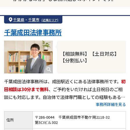
千葉県
・
千葉市
(近隣エリア)
千葉成田法律事務所
【相談無料】【土日対応】
【分割払い】
千葉成田法律事務所は、成田駅近くにある法律事務所です。
初
回相談は30分まで無料
、ご予約をいだければ土日祝日のご相
談にも対応します。自治体で法律専門職としての経験もある弁
事務所詳細を見る
護士が、債務者ひとりひとりの目線に立ち適切な解決に導きま
す。借金問題でお困りの方は、お気軽に当事務所までご相談く
〒
286
-
0044
千葉県成田市不動ケ岡2118-32
住所
ださい。
第5CIビル302