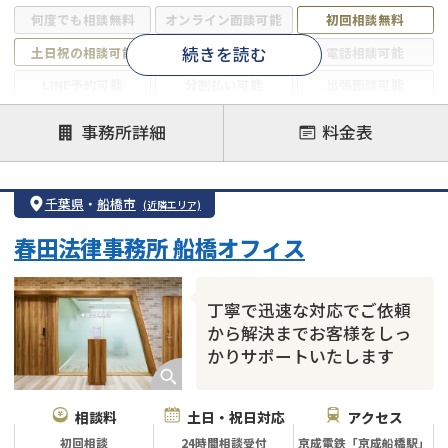
何度でも相談無料
オンライン面談可能
初回相談無料
続きを読む
土日祝の相談可能
19時以降電話可能
電話相談可能
LINE予約可能
分割払い可能
出張面談可能
後払い可能
事務所詳細
料金表
注力案件
借金返済相談・交渉
自己破産
任意整理
千葉県
・
船橋市
(近隣エリア)
個人再生
時効援用
過払い金返還請求
春田法律事務所 船橋オフィス
会社破産・法人破産
住宅ローン
消費者金融・サラ金
カードローン
闇金
奨学金
丁寧で迅速な対応でご依頼
から解決までお客様をしっ
かりサポートいたします
相談料
土日・祝日対応
アクセス
初回相談
24時間相談受付
京成電鉄「京成船橋駅」