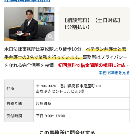
【相談無料】【土日対応】
【分割払い】
木田法律事務所は高松駅より徒歩10分。
ベテラン弁護士と若
手弁護士の2名で業務を行っています。
事務所はプライバシー
を守れる完全個室を完備。
初回無料で借金問題の相談に対応
し
事務所詳細を見る
ます。土日祝日も事前予約をいただければ対応できる場合がご
ざいますので、どうぞお気軽にご相談ください。
〒
760
-
0026
香川県高松市磨屋町2-8
住所
あなぶきセントラルビル5階
最寄り駅
片原町駅
受付時間
平日 9:00～18:00
この事務所に問合せする