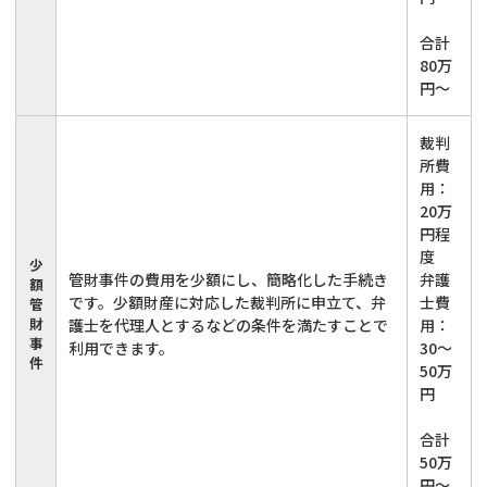
合計
80万
円～
裁判
所費
用：
20万
円程
度
少
管財事件の費用を少額にし、簡略化した手続き
弁護
額
です。少額財産に対応した裁判所に申立て、弁
士費
管
財
護士を代理人とするなどの条件を満たすことで
用：
事
利用できます。
30～
件
50万
円
合計
50万
円～