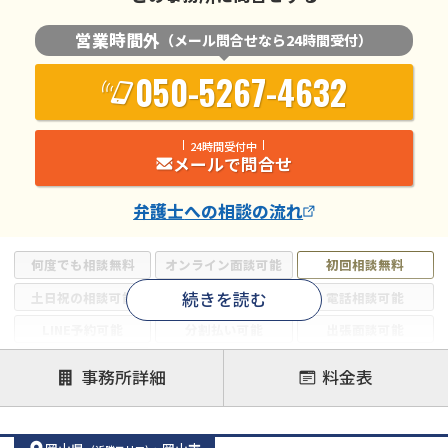
営業時間外
（メール問合せなら24時間受付）
050-5267-4632
24時間受付中
メールで問合せ
弁護士
への相談の流れ
何度でも相談無料
オンライン面談可能
初回相談無料
続きを読む
土日祝の相談可能
19時以降電話可能
電話相談可能
LINE予約可能
分割払い可能
出張面談可能
後払い可能
事務所詳細
料金表
注力案件
借金返済相談・交渉
自己破産
任意整理