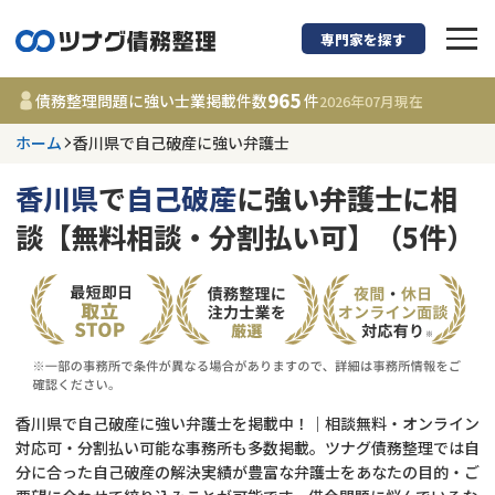
専門家を探す
債務整理に強い弁護
965
債務整理問題に強い士業掲載件数
件
2026年07月
現在
ホーム
香川県で自己破産に強い弁護士
香川県
香川県
で
自己破産
に強い弁護士に相
965
事務所
件
談【無料相談・分割払い可】（5件）
更新日 :
2026年07月31日
相談内容で探す
借金返済相談・交渉
費用相場
任意整理
コラム
香川県で自己破産に強い弁護士を掲載中！｜相談無料・オンライン
対応可・分割払い可能な事務所も多数掲載。ツナグ債務整理では自
分に合った自己破産の解決実績が豊富な弁護士をあなたの目的・ご
時効援用
債務整理