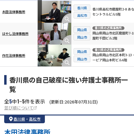
香川県
香川県高松市磨屋町2-8 あ
木田法律事務所
セントラルビル5階
横スクロール可能
高松市
香川県
の近隣事務所
岡山県
岡山県岡山市北区磨屋町7-18
はやし法律事務所
岡山市
屋町千田ビル2階
香川県
の近隣事務所
岡山県
岡山県岡山市北区本町3-13 
作花法律事務所
岡山市
ーピア岡山本町ビル6階
香川県の自己破産に強い弁護士事務所一
覧
5
1
5
全
中
~
件を表示
(更新日:2026年07月31日)
並び順について
香川県
・
高松市
木田法律事務所