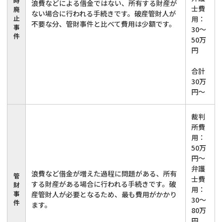
時
浪費などによる借金ではない、所有する財産が
士費
廃
ない場合に行われる手続きです。破産管財人が
止
用：
不要な分、管財事件と比べて費用は少額です。
事
30～
件
50万
円
合計
30万
円～
裁判
所費
用：
50万
円～
弁護
浪費など借金が増えた過程に問題がある、所有
管
士費
する財産がある場合に行われる手続きです。破
財
用：
事
産管財人が必要となるため、最も費用がかかり
30～
件
ます。
80万
円