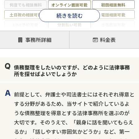
何度でも相談無料
オンライン面談可能
初回相談無料
続きを読む
土日祝の相談可能
19時以降電話可能
電話相談可能
LINE予約可能
分割払い可能
出張面談可能
後払い可能
事務所詳細
料金表
注力案件
借金返済相談・交渉
自己破産
任意整理
債務整理をしたいのですが、どのように法律事務
個人再生
時効援用
過払い金返還請求
所を探せばよいでしょうか
会社破産・法人破産
住宅ローン
消費者金融・サラ金
カードローン
闇金
奨学金
前提として、弁護士や司法書士にはそれぞれ得意と
する分野があるため、当サイトで紹介しているよ
うな債務整理を得意とする法律事務所を選ぶのが
大切です。そのうえで、「親身に話を聞いてもらえ
るか」「話しやすい雰囲気かどうか」など、第一