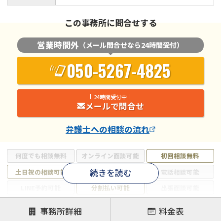
この事務所に問合せする
営業時間外
（メール問合せなら24時間受付）
050-5267-4825
24時間受付中
メールで問合せ
弁護士
への相談の流れ
何度でも相談無料
オンライン面談可能
初回相談無料
続きを読む
土日祝の相談可能
19時以降電話可能
電話相談可能
LINE予約可能
分割払い可能
出張面談可能
後払い可能
事務所詳細
料金表