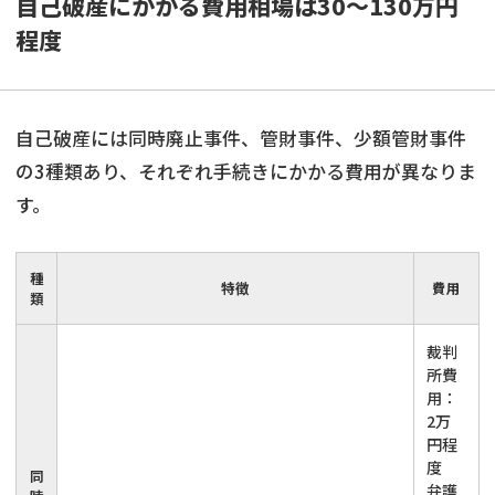
自己破産にかかる費用相場は30～130万円
程度
自己破産には同時廃止事件、管財事件、少額管財事件
の3種類あり、それぞれ手続きにかかる費用が異なりま
す。
種
特徴
費用
類
裁判
所費
用：
2万
円程
度
同
弁護