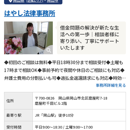
岡山県
・
岡山市
(近隣エリア)
個人再生
時効援用
過払い金返還請求
はやし法律事務所
会社破産・法人破産
住宅ローン
消費者金融・サラ金
カードローン
闇金
奨学金
借金問題の解決が新たな生
活への第一歩｜相談者様に
寄り添い、丁寧にサポート
いたします
◆初回のご相談は無料◆平日18時30分まで相談受付◆土曜も
17時まで相談OK◆事前予約で夜間や休日のご相談にも対応◆
弁護士費用の分割払いも可◆過払金返還請求にも対応◆時効の
事務所詳細を見る
援用手続きも承ります◆JR「岡山駅」から徒歩10分◆岡山電
気軌道「郵便局前」から徒歩2分
〒
700
-
0826
岡山県岡山市北区磨屋町7-18
住所
磨屋町千田ビル2階
最寄り駅
JR「岡山駅」徒歩10分
受付時間
平日9:00～18:30 / 土曜9:00～17:00