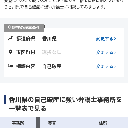
要望に合わせて絞り込みことが可能です。借金問題に悩んでいるな
ら香川県で自己破産に強い弁護士に相談してみましょう。
会社破産・法人破産
個人再生（民事再生）
消費者金融・サラ金
過払金
現在の検索条件
都道府県
香川県
変更する
借金問題
闇金
市区町村
選択なし
変更する
相談内容
自己破産
変更する
香川県の自己破産に強い弁護士事務所を
一覧表で見る
事務所
写真
住所