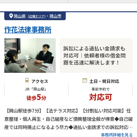
注力案件
借金返済相談・交渉
自己破産
任意整理
岡山県
・
岡山市
(近隣エリア)
個人再生
時効援用
過払い金返還請求
作花法律事務所
会社破産・法人破産
住宅ローン
消費者金融・サラ金
カードローン
闇金
奨学金
訴訟による過払い金請求も
対応可｜依頼者様の借金問
題を迅速に解決します！
アクセス
土日・祝日対応
JR「岡山駅」
事前予約で
5
対応可
徒歩
分
【岡山駅徒歩7分】【法テラス対応】【分割払い対応可能】任
意整理・個人再生・自己破産など債務整理全般が得意◆自己破
産では同時廃止になるよう尽力◆過払い金請求での訴訟対応も
事務所詳細を見る
可能◆電話・メール・オンラインでの相談も受付中◆依頼者様