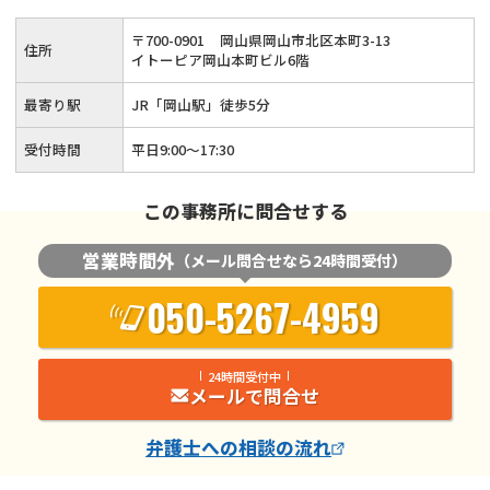
の借金問題を迅速に解決できるようにしっかりとサポートさせ
〒
700
-
0901
岡山県岡山市北区本町3-13
住所
ていただきます。
イトーピア岡山本町ビル6階
最寄り駅
JR「岡山駅」徒歩5分
受付時間
平日9:00～17:30
この事務所に問合せする
営業時間外
（メール問合せなら24時間受付）
050-5267-4959
24時間受付中
メールで問合せ
弁護士
への相談の流れ