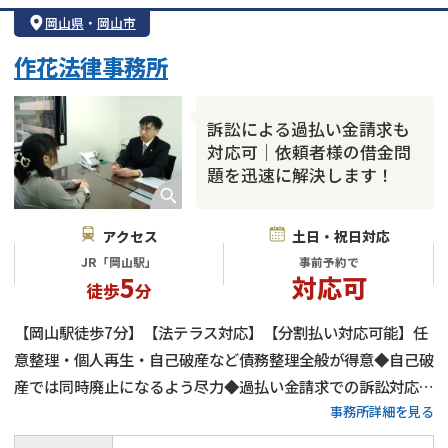
借金返済相談・交渉
自己破産
任意整理
岡山県
・
岡山市
個人再生
時効援用
過払い金返還請求
作花法律事務所
会社破産・法人破産
住宅ローン
消費者金融・サラ金
カードローン
闇金
奨学金
訴訟による過払い金請求も
対応可｜依頼者様の借金問
題を迅速に解決します！
アクセス
土日・祝日対応
JR「岡山駅」
事前予約で
5
対応可
徒歩
分
【岡山駅徒歩7分】【法テラス対応】【分割払い対応可能】任
意整理・個人再生・自己破産など債務整理全般が得意◆自己破
産では同時廃止になるよう尽力◆過払い金請求での訴訟対応も
事務所詳細を見る
可能◆電話・メール・オンラインでの相談も受付中◆依頼者様
の借金問題を迅速に解決できるようにしっかりとサポートさせ