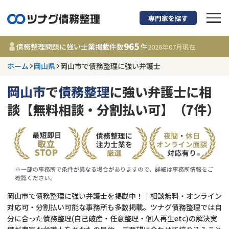
専門家を探す
債務整理に強い弁護
965
債務整理問題に強い士業掲載件数
件
2026年07月
現在
ホーム
岡山県
岡山市で債務整理に強い弁護士
岡山県
岡山市
で
債務整理
に強い弁護士に相
965
事務所
件
談【無料相談・分割払い可】（7件）
更新日 :
2026年07月31日
相談内容で探す
借金返済相談・交渉
費用相場
任意整理
コラム
岡山市で債務整理に強い弁護士を掲載中！｜相談無料・オンライン
対応可・分割払い可能な事務所も多数掲載。ツナグ債務整理では自
分に合った債務整理(自己破産・任意整理・個人再生etc)の解決実
時効援用
債務整理