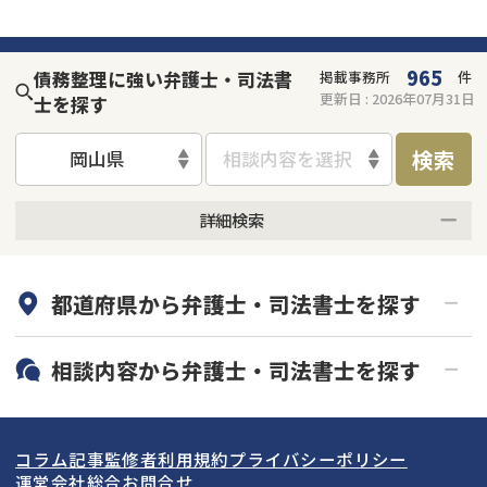
965
債務整理に強い弁護士・司法書
掲載事務所
件
更新日 :
2026年07月31日
士を探す
検索
岡山県
相談内容を選択
詳細検索
何度でも相談無料
オンライン面談可能
都道府県から
弁護士・司法書士
を探す
初回相談無料
土日祝の相談可能
19時以降電話可能
電話相談可能
北海道・東北
相談内容から
弁護士・司法書士
を探す
LINE予約可能
分割払い可能
関東
北海道
青森県
借金返済相談・交渉
自己破産
出張面談可能
後払い可能
コラム記事
監修者
利用規約
プライバシーポリシー
任意整理
個人再生
東海
岩手県
東京都
宮城県
神奈川県
運営会社
総合お問合せ