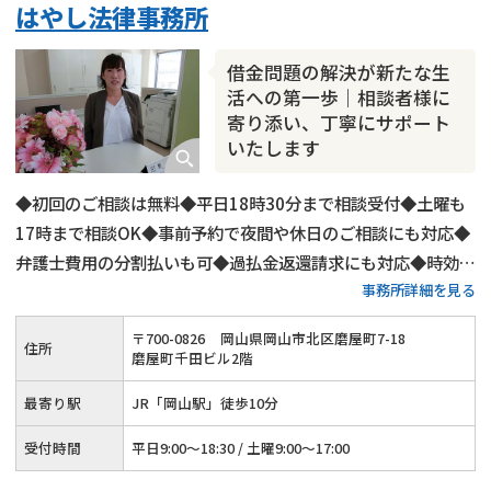
はやし法律事務所
借金問題の解決が新たな生
活への第一歩｜相談者様に
寄り添い、丁寧にサポート
いたします
◆初回のご相談は無料◆平日18時30分まで相談受付◆土曜も
17時まで相談OK◆事前予約で夜間や休日のご相談にも対応◆
弁護士費用の分割払いも可◆過払金返還請求にも対応◆時効の
事務所詳細を見る
援用手続きも承ります◆JR「岡山駅」から徒歩10分◆岡山電
気軌道「郵便局前」から徒歩2分
〒
700
-
0826
岡山県岡山市北区磨屋町7-18
住所
磨屋町千田ビル2階
最寄り駅
JR「岡山駅」徒歩10分
受付時間
平日9:00～18:30 / 土曜9:00～17:00