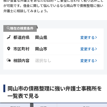
績が豊富な弁護士をあなたの目的・ご要望に合わせて絞り込みこと
が可能です。借金に関して悩んでいるなら岡山市で債務整理に強い
会社破産・法人破産
個人再生（民事再生）
弁護士に相談してみましょう。
消費者金融・サラ金
過払金
現在の検索条件
借金問題
都道府県
岡山県
変更する
闇金
市区町村
岡山市
変更する
相談内容
選択なし
変更する
岡山市の債務整理に強い弁護士事務所を
一覧表で見る