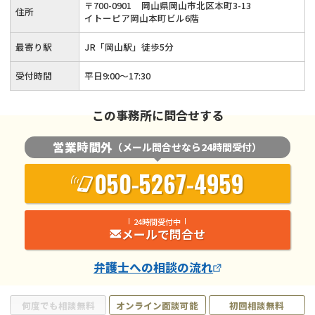
〒
700
-
0901
岡山県岡山市北区本町3-13
住所
ていただきます。
イトーピア岡山本町ビル6階
最寄り駅
JR「岡山駅」徒歩5分
受付時間
平日9:00～17:30
この事務所に問合せする
営業時間外
（メール問合せなら24時間受付）
050-5267-4959
24時間受付中
メールで問合せ
弁護士
への相談の流れ
何度でも相談無料
オンライン面談可能
初回相談無料