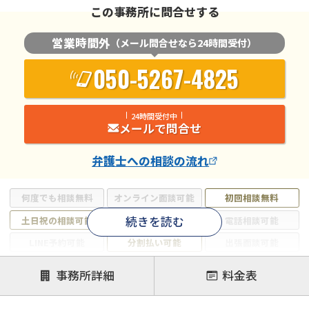
この事務所に問合せする
営業時間外
（メール問合せなら24時間受付）
050-5267-4825
24時間受付中
メールで問合せ
弁護士
への相談の流れ
何度でも相談無料
オンライン面談可能
初回相談無料
続きを読む
土日祝の相談可能
19時以降電話可能
電話相談可能
LINE予約可能
分割払い可能
出張面談可能
後払い可能
事務所詳細
料金表
注力案件