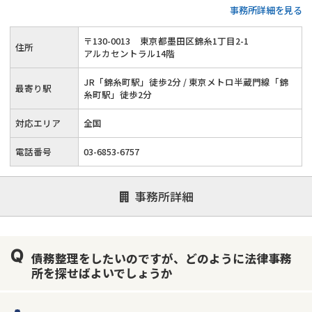
事務所詳細を見る
てくれるのが特徴です。任意整理・自己破産・個人再生など、
各手続きについて詳しく相談でき、生活再建に向けた法的支援
〒
130
-
0013
東京都墨田区錦糸1丁目2-1
住所
が受けられます。
アルカセントラル14階
JR「錦糸町駅」徒歩2分 / 東京メトロ半蔵門線「錦
最寄り駅
糸町駅」徒歩2分
対応エリア
全国
電話番号
03-6853-6757
事務所詳細
債務整理をしたいのですが、どのように法律事務
所を探せばよいでしょうか