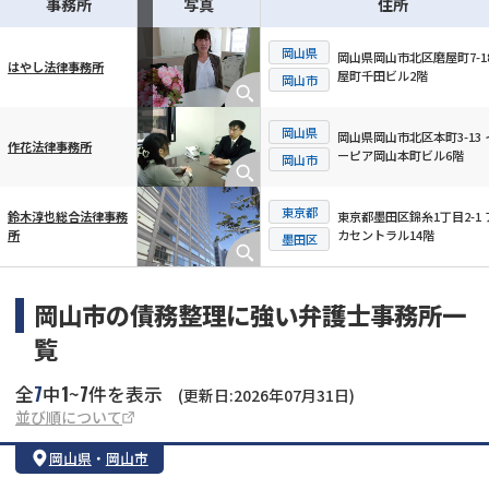
事務所
写真
住所
岡山県
岡山県岡山市北区磨屋町7-18
はやし法律事務所
屋町千田ビル2階
横スクロール可能
岡山市
岡山県
岡山県岡山市北区本町3-13 
作花法律事務所
ーピア岡山本町ビル6階
岡山市
東京都
東京都墨田区錦糸1丁目2-1 
鈴木淳也総合法律事務
カセントラル14階
所
墨田区
岡山市の債務整理に強い弁護士事務所一
覧
7
1
7
全
中
~
件を表示
(更新日:2026年07月31日)
並び順について
岡山県
・
岡山市