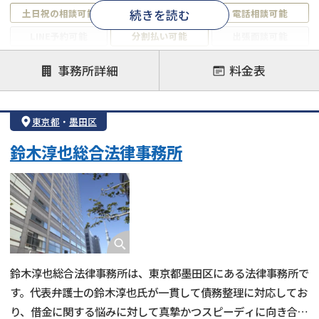
続きを読む
土日祝の相談可能
19時以降電話可能
電話相談可能
LINE予約可能
分割払い可能
出張面談可能
後払い可能
事務所詳細
料金表
注力案件
借金返済相談・交渉
自己破産
任意整理
東京都
・
墨田区
個人再生
時効援用
過払い金返還請求
鈴木淳也総合法律事務所
会社破産・法人破産
住宅ローン
消費者金融・サラ金
カードローン
闇金
奨学金
鈴木淳也総合法律事務所は、東京都墨田区にある法律事務所で
す。代表弁護士の鈴木淳也氏が一貫して債務整理に対応してお
り、借金に関する悩みに対して真摯かつスピーディに向き合っ