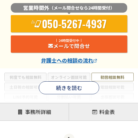
営業時間外
（メール問合せなら24時間受付）
050-5267-4937
24時間受付中
メールで問合せ
弁護士
への相談の流れ
何度でも相談無料
オンライン面談可能
初回相談無料
続きを読む
土日祝の相談可能
19時以降電話可能
電話相談可能
LINE予約可能
分割払い可能
出張面談可能
後払い可能
事務所詳細
料金表
注力案件
借金返済相談・交渉
自己破産
任意整理