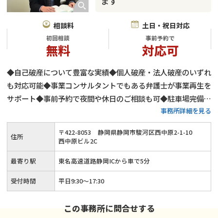
ます
相談料
土日・祝日対応
初回相談
事前予約で
無料
対応可
◆自己破産について豊富な実績◆個人破産・法人破産のいずれ
も対応可能◆事業コンサルタントでもある弁護士が事業再生を
サポート◆事前予約で夜間や休日のご相談も可◆駐車場完備
事務所詳細を見る
◆JR「安倍川駅」から車で7分・東名高速道路静岡ICから車で
5分
〒
422
-
8053
静岡県静岡市駿河区西中原2-1-10
住所
西中原ビル2C
最寄り駅
東名高速道路静岡ICから車で5分
受付時間
平日9:30〜17:30
この事務所に問合せする