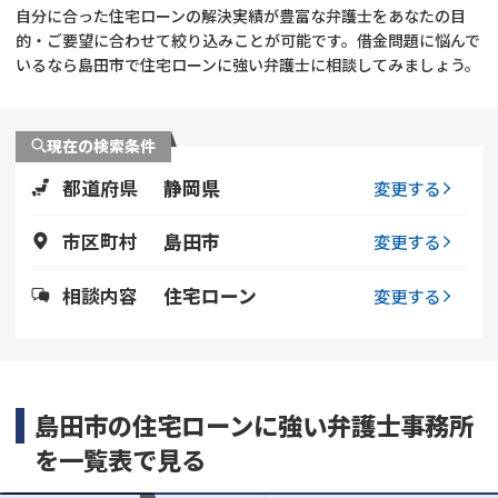
自分に合った住宅ローンの解決実績が豊富な弁護士をあなたの目
的・ご要望に合わせて絞り込みことが可能です。借金問題に悩んで
会社破産・法人破産
個人再生（民事再生）
いるなら島田市で住宅ローンに強い弁護士に相談してみましょう。
消費者金融・サラ金
過払金
現在の検索条件
借金問題
闇金
都道府県
静岡県
変更する
市区町村
島田市
変更する
相談内容
住宅ローン
変更する
島田市の住宅ローンに強い弁護士事務所
を一覧表で見る