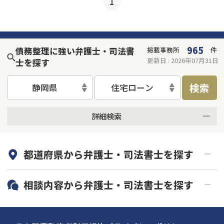
1
個人再生
時効援用
過払い金返還請求
会社破産・法人破産
住宅ローン
消費者金融・サラ金
カードローン
闇金
奨学金
965
債務整理に強い弁護士・司法書
掲載事務所
件
更新日 :
2026年07月31日
士を探す
検索
静岡県
住宅ローン
詳細検索
何度でも相談無料
オンライン面談可能
都道府県から
弁護士・司法書士
を探す
初回相談無料
土日祝の相談可能
19時以降電話可能
電話相談可能
北海道・東北
相談内容から
弁護士・司法書士
を探す
LINE予約可能
分割払い可能
関東
北海道
青森県
借金返済相談・交渉
自己破産
出張面談可能
後払い可能