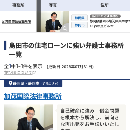
事務所
写真
住所
島田市
の近隣事務所
静岡県
静岡県静岡市駿河区西中原2-
加茂国際法律事務所
横スクロール可能
静岡市
10 西中原ビル2C
島田市の住宅ローンに強い弁護士事務所
一覧
1
1
1
全
中
~
件を表示
(更新日:2026年07月31日)
並び順について
静岡県
・
静岡市
(近隣エリア)
加茂国際法律事務所
自己破産に強み｜借金問題
を根本から解決し、前向き
な再出発をお手伝いいたし