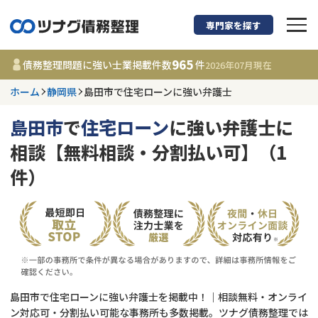
専門家を探す
債務整理に強い弁護
965
債務整理問題に強い士業掲載件数
件
2026年07月
現在
ホーム
静岡県
島田市で住宅ローンに強い弁護士
静岡県
島田市
で
住宅ローン
に強い弁護士に
965
事務所
件
相談【無料相談・分割払い可】（1
更新日 :
2026年07月31日
件）
相談内容で探す
借金返済相談・交渉
費用相場
任意整理
コラム
島田市で住宅ローンに強い弁護士を掲載中！｜相談無料・オンライ
時効援用
債務整理
ン対応可・分割払い可能な事務所も多数掲載。ツナグ債務整理では