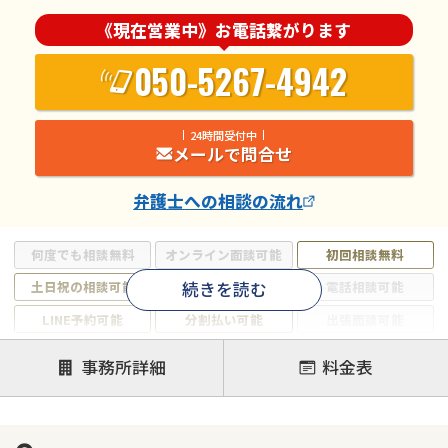
《現在営業中》お電話繋がります
050-5267-4942
24時間受付中
メールで問合せ
弁護士
への相談の流れ
何度でも相談無料
オンライン面談可能
初回相談無料
続きを読む
土日祝の相談可能
19時以降電話可能
電話相談可能
LINE予約可能
分割払い可能
出張面談可能
後払い可能
事務所詳細
料金表
注力案件
借金返済相談・交渉
自己破産
任意整理