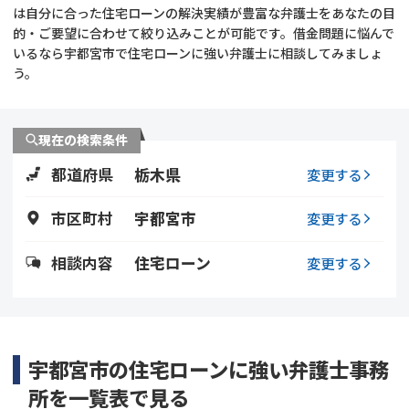
は自分に合った住宅ローンの解決実績が豊富な弁護士をあなたの目
的・ご要望に合わせて絞り込みことが可能です。借金問題に悩んで
会社破産・法人破産
個人再生（民事再生）
いるなら宇都宮市で住宅ローンに強い弁護士に相談してみましょ
う。
消費者金融・サラ金
過払金
借金問題
現在の検索条件
闇金
都道府県
栃木県
変更する
市区町村
宇都宮市
変更する
相談内容
住宅ローン
変更する
宇都宮市の住宅ローンに強い弁護士事務
所を一覧表で見る