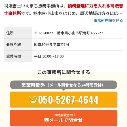
司法書士いえまち法務事務所は、
債務整理に力を入れる司法書
士事務所
です。栃木県小山市をはじめ、周辺地域の方々に広く
事務所詳細を見る
ご利用いただき、
累計相談件数は900件
を超えました。
当事務所は、
一般的な法律事務所に比べ、比較的リーズナブル
住所
〒
323
-
0822
栃木県小山市駅南町3-27-27
な費用設定
になっているかと思います。
減額報酬はいただいて
おりませんし、分割払いも可能
です。「少しでも安く債務整理
最寄り駅
国道50号まで車で1分
を行いたい」とお考えの方は、他事務所様の費用と比較した上
受付時間
平日 10:00〜18:00
でぜひご依頼ください。経済的負担が少ない形でご依頼を受け
たいと考えておりますので、どうぞお気軽にご相談いただけれ
この事務所に問合せする
ばと思います。
営業時間外
（メール問合せなら24時間受付）
050-5267-4644
24時間受付中
メールで問合せ