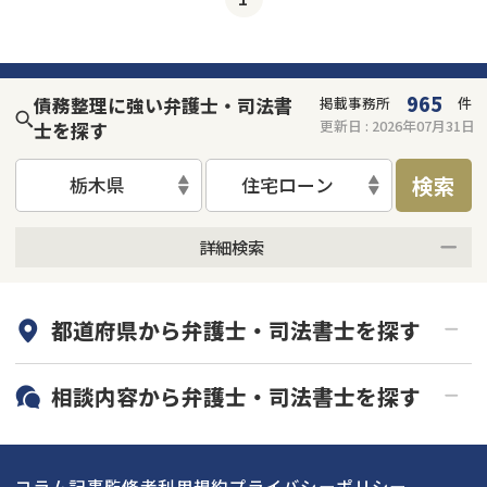
965
債務整理に強い弁護士・司法書
掲載事務所
件
更新日 :
2026年07月31日
士を探す
検索
栃木県
住宅ローン
詳細検索
何度でも相談無料
オンライン面談可能
都道府県から
弁護士・司法書士
を探す
初回相談無料
土日祝の相談可能
19時以降電話可能
電話相談可能
北海道・東北
相談内容から
弁護士・司法書士
を探す
LINE予約可能
分割払い可能
関東
北海道
青森県
借金返済相談・交渉
自己破産
出張面談可能
後払い可能
コラム記事
監修者
利用規約
プライバシーポリシー