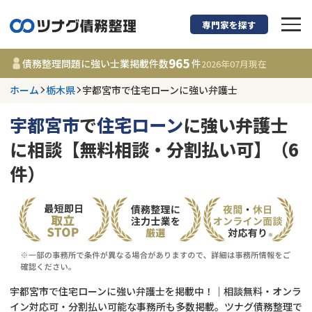
専門家を探す
債務整理に強い弁護
965
債務整理問題に強い士業掲載件数
件
2026年07月
現在
ホーム
栃木県
宇都宮市で住宅ローンに強い弁護士
栃木県
宇都宮市
で
住宅ローン
に強い弁護士
965
事務所
件
に相談【無料相談・分割払い可】（6
更新日 :
2026年07月31日
件）
相談内容で探す
借金返済相談・交渉
費用相場
任意整理
コラム
宇都宮市で住宅ローンに強い弁護士を掲載中！｜相談無料・オンラ
時効援用
債務整理
イン対応可・分割払い可能な事務所も多数掲載。ツナグ債務整理で