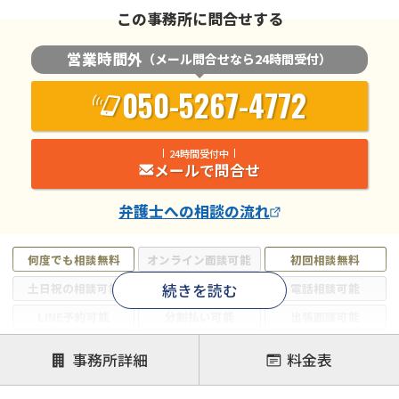
この事務所に問合せする
営業時間外
（メール問合せなら24時間受付）
050-5267-4772
24時間受付中
メールで問合せ
弁護士
への相談の流れ
何度でも相談無料
オンライン面談可能
初回相談無料
続きを読む
土日祝の相談可能
19時以降電話可能
電話相談可能
LINE予約可能
分割払い可能
出張面談可能
後払い可能
事務所詳細
料金表
注力案件