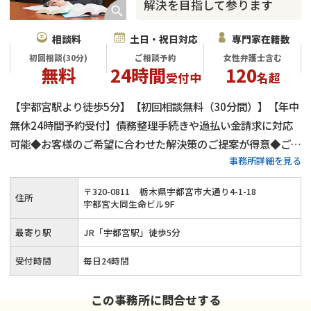
解決を目指して参ります
相談料
土日・祝日対応
専門家在籍数
初回相談(30分)
ご相談予約
女性弁護士含む
無料
24時間
120
受付中
名超
【宇都宮駅より徒歩5分】【初回相談無料（30分間）】【年中
無休24時間予約受付】債務整理手続きや過払い金請求に対応
可能◆お客様のご希望に合わせた解決策のご提案が得意◆ご契
事務所詳細を見る
約後は迅速かつ的確に対応◆「弁護士がいるから大丈夫」と思
っていただけるよう、お客様に寄り添いながら借金問題の解決
〒
320
-
0811
栃木県宇都宮市大通り4-1-18
住所
を目指します。
宇都宮大同生命ビル9F
最寄り駅
JR「宇都宮駅」徒歩5分
受付時間
毎日24時間
この事務所に問合せする