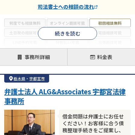
司法書士
への相談の流れ
何度でも相談無料
オンライン面談可能
初回相談無料
続きを読む
土日祝の相談可能
19時以降電話可能
電話相談可能
LINE予約可能
分割払い可能
出張面談可能
後払い可能
事務所詳細
料金表
注力案件
借金返済相談・交渉
自己破産
任意整理
栃木県
・
宇都宮市
個人再生
時効援用
過払い金返還請求
弁護士法人 ALG&Associates 宇都宮法律
会社破産・法人破産
住宅ローン
消費者金融・サラ金
事務所
カードローン
闇金
奨学金
借金問題は弁護士にお任せ
ください！お客様に合う債
務整理手続きをご提案し、