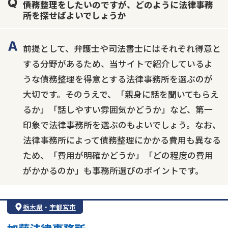
債務整理をしたいのですが、どのように法律事務
個人再生
時効援用
過払い金返還請求
所を探せばよいでしょうか
会社破産・法人破産
住宅ローン
消費者金融・サラ金
カードローン
闇金
奨学金
前提として、弁護士や司法書士にはそれぞれ得意と
する分野があるため、当サイトで紹介しているよ
うな債務整理を得意とする法律事務所を選ぶのが
大切です。そのうえで、「親身に話を聞いてもらえ
るか」「話しやすい雰囲気かどうか」など、第一
印象で法律事務所を選ぶのもよいでしょう。なお、
法律事務所によって債務整理にかかる費用も異なる
ため、「費用が明確かどうか」「どの程度の費用
がかかるのか」も事務所選びのポイントです。
栃木県
・
宇都宮市