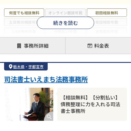
何度でも相談無料
オンライン面談可能
初回相談無料
続きを読む
土日祝の相談可能
19時以降電話可能
電話相談可能
LINE予約可能
分割払い可能
出張面談可能
後払い可能
事務所詳細
料金表
注力案件
借金返済相談・交渉
自己破産
任意整理
栃木県
・
宇都宮市
個人再生
時効援用
過払い金返還請求
司法書士いえまち法務事務所
会社破産・法人破産
住宅ローン
消費者金融・サラ金
カードローン
闇金
奨学金
【相談無料】【分割払い】
債務整理に力を入れる司法
書士事務所