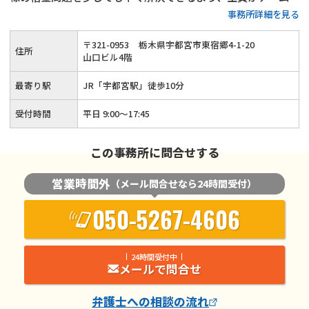
事務所詳細を見る
なって問題解決にあたります。借金問題に関するご相談は何度
でも無料で対応します。費用面で心配を抱えている方も多いと
〒
321
-
0953
栃木県宇都宮市東宿郷4-1-20
住所
思いますが、支払い時期や分割方法はご相談の上柔軟に決定さ
山口ビル4階
せていただきます。ぜひお気軽にご相談ください。
最寄り駅
JR「宇都宮駅」徒歩10分
受付時間
平日 9:00～17:45
この事務所に問合せする
営業時間外
（メール問合せなら24時間受付）
050-5267-4606
24時間受付中
メールで問合せ
弁護士
への相談の流れ