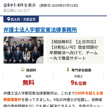
6
1
6
全
中
~
件を表示
(更新日:2026年07月31日)
並び順について
栃木県
・
宇都宮市
弁護士法人宇都宮東法律事務所
【相談無料】【土日対応】
【分割払い可】借金問題の
早期解決へ向けて、チーム
一丸で徹底サポート
相談料
専門家在籍数
相談
弁護士
無料
9
名在籍
弁護士法人宇都宮東法律事務所は、これまで
500件を超える債
務整理案件
を扱ってきました。9名の弁護士が在籍し、依頼者
様の借金問題を少しでも早く解決できるよう、全員がチームと