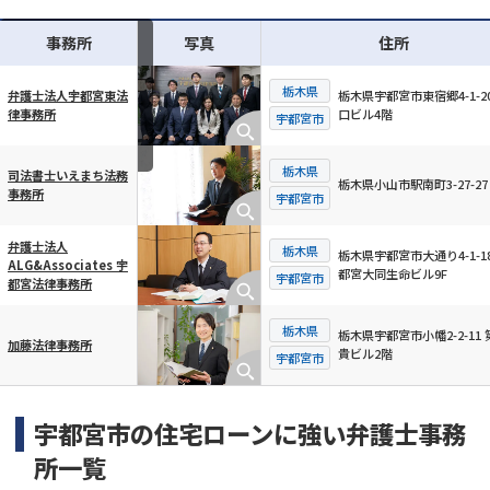
事務所
写真
住所
栃木県
栃木県宇都宮市東宿郷4-1-20
弁護士法人宇都宮東法
口ビル4階
律事務所
横スクロール可能
宇都宮市
栃木県
司法書士いえまち法務
栃木県小山市駅南町3-27-27
事務所
宇都宮市
弁護士法人
栃木県
栃木県宇都宮市大通り4-1-18
ALG&Associates 宇
都宮大同生命ビル9F
宇都宮市
都宮法律事務所
栃木県
栃木県宇都宮市小幡2-2-11 
加藤法律事務所
貴ビル2階
宇都宮市
宇都宮市の住宅ローンに強い弁護士事務
所一覧