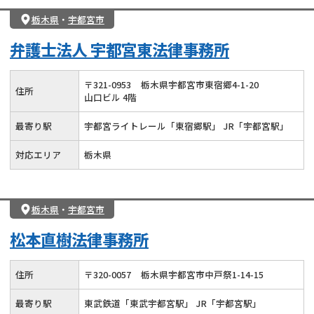
借金返済相談・交渉
自己破産
任意整理
栃木県
・
宇都宮市
個人再生
時効援用
過払い金返還請求
弁護士法人 宇都宮東法律事務所
会社破産・法人破産
住宅ローン
消費者金融・サラ金
カードローン
闇金
奨学金
〒
321
-
0953
栃木県宇都宮市東宿郷4-1-20
住所
山口ビル 4階
最寄り駅
宇都宮ライトレール「東宿郷駅」 JR「宇都宮駅」
対応エリア
栃木県
栃木県
・
宇都宮市
松本直樹法律事務所
住所
〒
320
-
0057
栃木県宇都宮市中戸祭1-14-15
最寄り駅
東武鉄道「東武宇都宮駅」 JR「宇都宮駅」