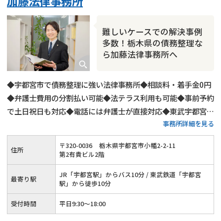
加藤法律事務所
難しいケースでの解決事例
多数！栃木県の債務整理な
ら加藤法律事務所へ
◆宇都宮市で債務整理に強い法律事務所◆相談料・着手金0円
◆弁護士費用の分割払い可能◆法テラス利用も可能◆事前予約
で土日祝日も対応◆電話には弁護士が直接対応◆東武宇都宮線
事務所詳細を見る
宇都宮駅から徒歩10分◆相談者さま専用駐車場あり。
〒
320
-
0036
栃木県宇都宮市小幡2-2-11
住所
第2有貴ビル2階
JR「宇都宮駅」からバス10分 / 東武鉄道「宇都宮
最寄り駅
駅」から徒歩10分
受付時間
平日9:30～18:00