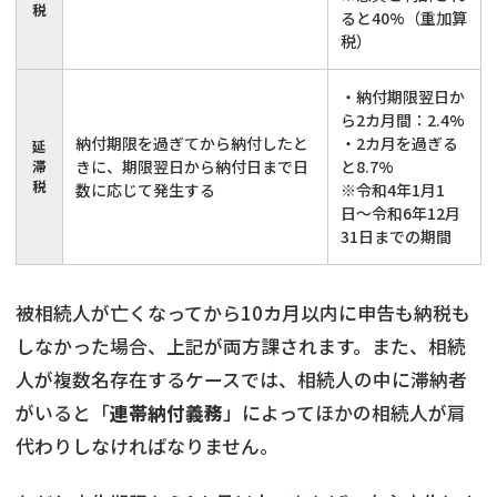
税
ると40%（重加算
税）
・納付期限翌日か
ら2カ月間：2.4%
納付期限を過ぎてから納付したと
・2カ月を過ぎる
延
滞
きに、期限翌日から納付日まで日
と8.7%
税
数に応じて発生する
※令和4年1月1
日〜令和6年12月
31日までの期間
被相続人が亡くなってから10カ月以内に申告も納税も
しなかった場合、上記が両方課されます。また、相続
人が複数名存在するケースでは、相続人の中に滞納者
がいると「
連帯納付義務
」によってほかの相続人が肩
代わりしなければなりません。