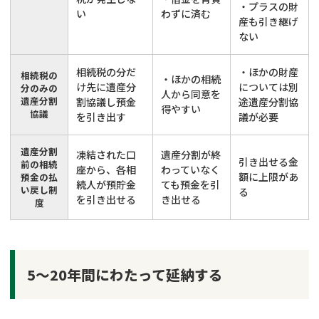
・プラスの財
い
わずに済む
産も引き継げ
ない
相続税の分だ
・ほかの財産
相続税の
・ほかの相続
け先に遺産分
については別
分のみの
人から同意を
遺産分割
割協議し預金
途遺産分割協
得やすい
協議
を引き出す
議が必要
遺産分割
凍結された口
遺産分割が終
引き出せる金
前の相続
座から、各相
わっていなく
額に上限があ
預金の払
続人が預貯金
ても預金を引
い戻し制
る
を引き出せる
き出せる
度
5～20年間にわたって延納する