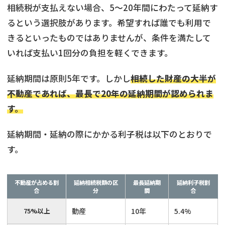
相続税が支払えない場合、5〜20年間にわたって延納す
るという選択肢があります。希望すれば誰でも利用で
きるといったものではありませんが、条件を満たして
いれば支払い1回分の負担を軽くできます。
延納期間は原則5年です。しかし
相続した財産の大半が
不動産であれば、最長で20年の延納期間が認められま
す。
延納期間・延納の際にかかる利子税は以下のとおりで
す。
不動産が占める割
延納相続税額の区
最長延納期
延納利子税割
合
分
間
合
75%以上
動産
10年
5.4%