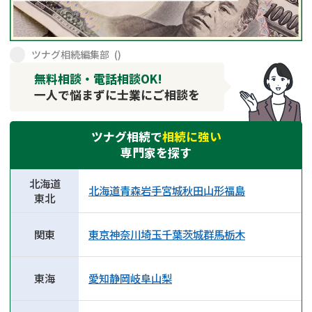
遺留分侵害額請求
相続手続き
相続手続き
遺言
ツナグ相続編集部
(
)
無料相談・電話相談OK!
家族信託
遺産分割
一人で悩まずに士業にご相談を
贈与税
不動産の相続
ツナグ相続で
相続に強い
専門家を探す
相続人調査
相続登記
北海道
不動産評価(相続不動
調査・アンケート
北海道
青森
岩手
宮城
秋田
山形
福島
東北
産)
関東
東京
神奈川
埼玉
千葉
茨城
群馬
栃木
東海
愛知
静岡
岐阜
山梨