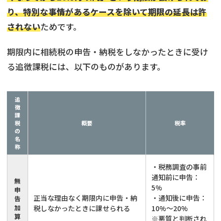
り、特別な事情があるケースを除いて期限の延長は許
されない
ためです。
期限内に相続税の申告・納税をしなかったときに受け
る追徴課税には、以下のものがあります。
追
徴
課
税
概要
税率
の
名
称
・税務調査の事前
通知前に申告：
無
5%
申
正当な理由なく期限内に申告・納
・通知後に申告：
告
加
税しなかったときに課せられる
10%〜20%
算
※悪質と判断され