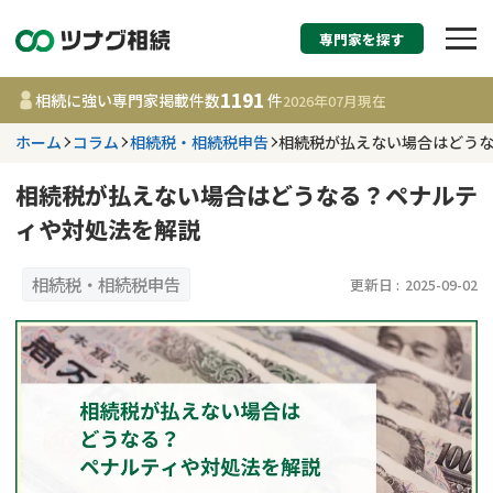
専門家を探す
相続税申告・相続手続
1191
相続に強い専門家掲載件数
件
2026年07月
現在
す
ホーム
コラム
相続税・相続税申告
相続税が払えない場合はどう
都道府県を選択
相続税が払えない場合はどうなる？ペナルテ
ィや対処法を解説
1191
事務所
件
更新日 :
2026年07月21日
相続税・相続税申告
更新日 :
2025-09-02
相談内容で探す
遺言書作成・遺言執行
費用相場
相続登記
コラム