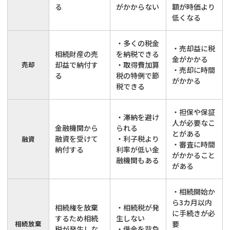
る
がかからない
額が時価より
低くなる
・多くの税金
・売却益に税
相続財産の売
を納税できる
金がかかる
売却
却益で納付す
・取得費加算
・売却に時間
る
税の特例で節
がかかる
税できる
・担保や保証
・滞納を避け
人が必要なこ
金融機関から
られる
とがある
融資を受けて
・利子税より
融資
・審査に時間
納付する
利率が低い金
がかかること
融機関もある
がある
・相続開始か
ら3カ月以内
相続権を放棄
・相続税が発
に手続きが必
するため相続
生しない
相続放棄
要
税が発生しな
・借金を背負