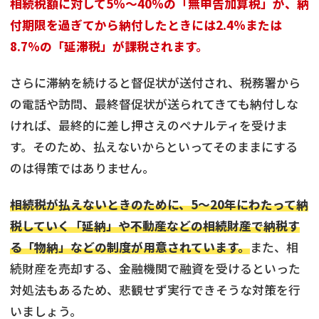
相続税額に対して5%〜40%の「
無申告加算税
」が、納
付期限を過ぎてから納付したときには2.4%または
8.7%の「
延滞税
」が課税されます。
さらに滞納を続けると督促状が送付され、税務署から
の電話や訪問、最終督促状が送られてきても納付しな
ければ、最終的に差し押さえのペナルティを受けま
す。そのため、払えないからといってそのままにする
のは得策ではありません。
相続税が払えないときのために、5〜20年にわたって納
税していく「
延納
」や不動産などの相続財産で納税す
る「
物納
」などの制度が用意されています。
また、相
続財産を売却する、金融機関で融資を受けるといった
対処法もあるため、悲観せず実行できそうな対策を行
いましょう。