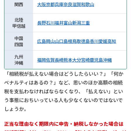
関西
大阪
京都
兵庫
奈良
滋賀
和歌山
北陸
長野
石川
福井
富山
新潟
三重
甲信越
中国
広島
岡山
山口
島根
鳥取
徳島
香川
愛媛
高知
四国
九州
福岡
佐賀
長崎
熊本
大分
宮崎
鹿児島
沖縄
沖縄
「相続税が払えない場合はどうしたらいい？」「何か
ペナルティはあるの？」など、思いのほか高額の相続
税を支払わなければならなくなり、「払えない」とい
う事態におちいっている人も少なくないのではないで
しょうか。
正当な理由なく期限内に申告・納税しなかった場合は