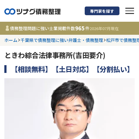
専門家を探す
債務整理に強い弁護
965
債務整理問題に強い士業掲載件数
件
2026年07月
現在
ホーム
千葉県で債務整理に強い弁護士・債務整理
松戸市で債務整
都道府県を選択
ときわ綜合法律事務所(吉田要介)
965
事務所
件
更新日 :
2026年07月31日
【相談無料】【土日対応】【分割払い】
相談内容で探す
借金返済相談・交渉
費用相場
任意整理
コラム
時効援用
債務整理