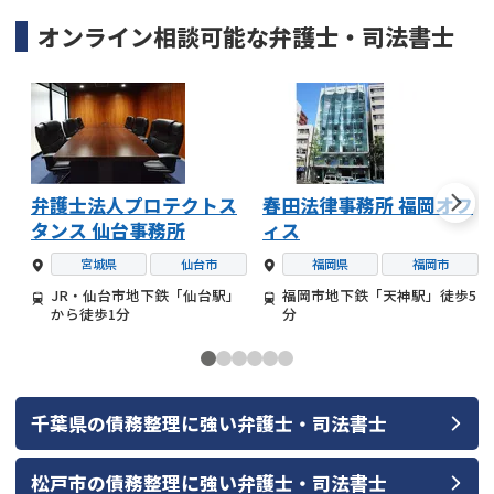
オンライン相談可能な
弁護士・司法書士
弁護士法人プロテクトス
春田法律事務所 福岡オフ
タンス 仙台事務所
ィス
宮城県
仙台市
福岡県
福岡市
JR・仙台市地下鉄「仙台駅」
福岡市地下鉄「天神駅」徒歩5
から徒歩1分
分
千葉県
の
債務整理
に強い
弁護士・司法書士
松戸市
の
債務整理
に強い
弁護士・司法書士