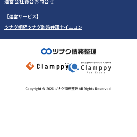
運営会社
総合お問合せ
時効援用
過払い金返還請求
関西
秋田県
埼玉県
愛知県
山形県
千葉県
静岡県
【運営サービス】
会社破産・法人破産
住宅ローン
ツナグ相続
ツナグ離婚弁護士
イエコン
北陸・甲信越
福島県
茨城県
岐阜県
大阪府
群馬県
山梨県
京都府
消費者金融・サラ金
カードローン・クレジッ
ト会社
中国・四国
栃木県
兵庫県
長野県
奈良県
石川県
闇金
奨学金
九州・沖縄
滋賀県
福井県
広島県
和歌山県
富山県
岡山県
新潟県
山口県
福岡県
三重県
島根県
佐賀県
Copyright ©
2026
ツナグ債務整理
All Rights Reserved.
鳥取県
長崎県
徳島県
熊本県
この事務所に問合せする
営業時間外
香川県
大分県
愛媛県
宮崎県
（メール問合せなら24時間受付）
050-5267-4615
メール
高知県
鹿児島県
沖縄県