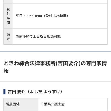
受
付
平日9:00〜18:00（受付は24時間）
時
間
備
事前予約で土日祝日相談可能
考
ときわ綜合法律事務所(吉田要介)の専門家情
報
吉田 要介
（よしだ ようすけ）
所属団体
千葉県弁護士会