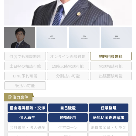
会社破産・法人破産
個人再生（民事再生）
消費者金融・サラ金
過払金
借金問題
闇金
何度でも相談無料
オンライン面談可能
初回相談無料
土日祝の相談可能
19時以降電話可能
電話相談可能
LINE予約可能
分割払い可能
出張面談可能
後払い可能
注力案件
借金返済相談・交渉
自己破産
任意整理
個人再生
時効援用
過払い金返還請求
会社破産・法人破産
住宅ローン
消費者金融・サラ金