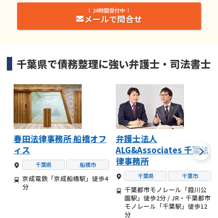
24時間受付中
メールで問合せ
千葉県
で
債務整理
に強い
弁護士・司法書士
春田法律事務所 船橋オフ
弁護士法人
ィス
ALG&Associates 千葉法
律事務所
千葉県
船橋市
千葉県
千葉市
京成電鉄「京成船橋駅」徒歩4
分
千葉都市モノレール「葭川公
園駅」徒歩2分 / JR・千葉都市
モノレール「千葉駅」徒歩12
分