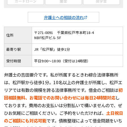
カードローン
闇金
奨学金
弁護士への相談の流れ
〒
271
-
0091
千葉県松戸市本町18-4
住所
NBF松戸ビル 5F
最寄り駅
JR「松戸駅」徒歩1分
受付時間
平日9:00〜18:00（受付は24時間）
弁護士の吉田要介です。私が所属するときわ綜合法律事務所
は、松戸駅から徒歩1分。10名以上の弁護士が所属し、松戸エ
リアでは有数の規模を誇る法律事務所です。借金のご相談は
初
回相談無料、お電話でのお問い合わせには毎日24時間対応
し
ております。費用のお支払いは分割払いで構いませんので、ぜ
ひお気軽にご相談ください。ご予約をいただければ、
土日祝日
のご相談にも対応可能
です。債務整理によって借金問題をいち