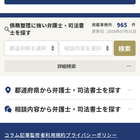
965
債務整理に強い弁護士・司法書
掲載事務所
件
更新日 :
2026年07月31日
士を探す
検索
都道府県を選択
相談内容を選択
詳細検索
何度でも相談無料
オンライン面談可能
都道府県から
弁護士・司法書士
を探す
初回相談無料
土日祝の相談可能
19時以降電話可能
電話相談可能
北海道・東北
相談内容から
弁護士・司法書士
を探す
LINE予約可能
分割払い可能
関東
北海道
青森県
借金返済相談・交渉
自己破産
出張面談可能
後払い可能
コラム記事
監修者
利用規約
プライバシーポリシー
任意整理
個人再生
東海
岩手県
東京都
宮城県
神奈川県