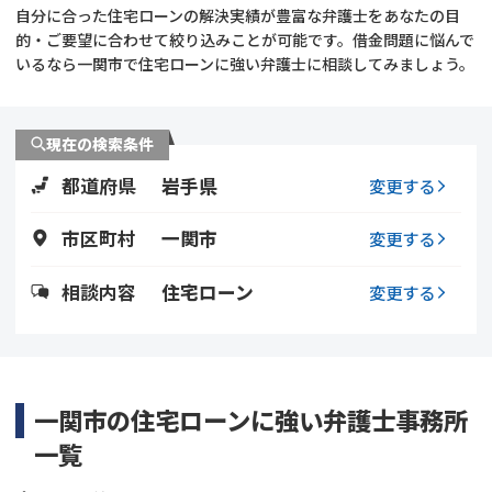
自分に合った住宅ローンの解決実績が豊富な弁護士をあなたの目
的・ご要望に合わせて絞り込みことが可能です。借金問題に悩んで
会社破産・法人破産
個人再生（民事再生）
いるなら一関市で住宅ローンに強い弁護士に相談してみましょう。
消費者金融・サラ金
過払金
現在の検索条件
借金問題
闇金
都道府県
岩手県
変更する
市区町村
一関市
変更する
相談内容
住宅ローン
変更する
一関市の住宅ローンに強い弁護士事務所
一覧