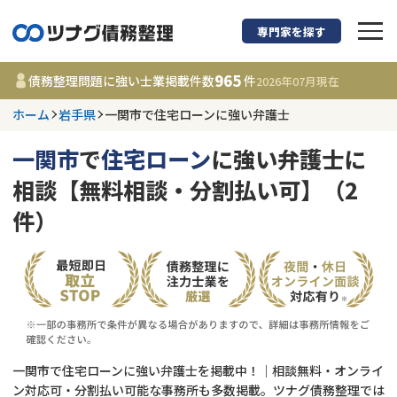
専門家を探す
債務整理に強い弁護
965
債務整理問題に強い士業掲載件数
件
2026年07月
現在
ホーム
岩手県
一関市で住宅ローンに強い弁護士
岩手県
一関市
で
住宅ローン
に強い弁護士に
965
事務所
件
相談【無料相談・分割払い可】（2
更新日 :
2026年07月31日
件）
相談内容で探す
借金返済相談・交渉
費用相場
任意整理
コラム
一関市で住宅ローンに強い弁護士を掲載中！｜相談無料・オンライ
時効援用
債務整理
ン対応可・分割払い可能な事務所も多数掲載。ツナグ債務整理では