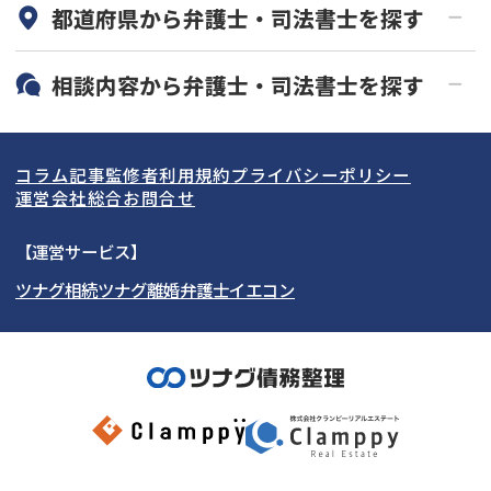
都道府県から
弁護士・司法書士
を探す
初回相談無料
土日祝の相談可能
19時以降電話可能
電話相談可能
北海道・東北
相談内容から
弁護士・司法書士
を探す
LINE予約可能
分割払い可能
関東
北海道
青森県
借金返済相談・交渉
自己破産
出張面談可能
後払い可能
コラム記事
監修者
利用規約
プライバシーポリシー
任意整理
個人再生
東海
岩手県
東京都
宮城県
神奈川県
運営会社
総合お問合せ
時効援用
過払い金返還請求
関西
秋田県
埼玉県
愛知県
山形県
千葉県
静岡県
【運営サービス】
会社破産・法人破産
住宅ローン
ツナグ相続
ツナグ離婚弁護士
イエコン
北陸・甲信越
福島県
茨城県
岐阜県
大阪府
群馬県
山梨県
京都府
消費者金融・サラ金
カードローン・クレジッ
ト会社
中国・四国
栃木県
兵庫県
長野県
奈良県
石川県
闇金
奨学金
九州・沖縄
滋賀県
福井県
広島県
和歌山県
富山県
岡山県
新潟県
山口県
福岡県
三重県
島根県
佐賀県