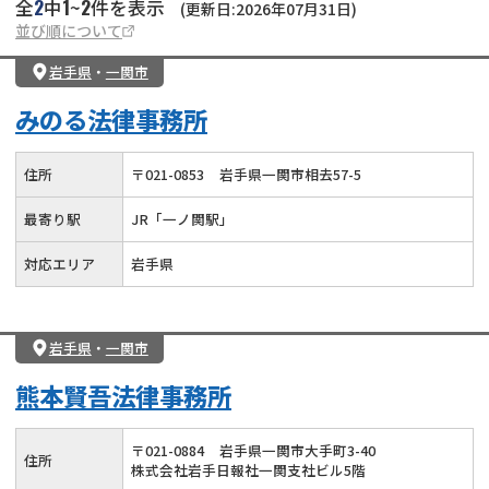
2
1
2
全
中
~
件を表示
(更新日:2026年07月31日)
並び順について
岩手県
・
一関市
みのる法律事務所
住所
〒
021
-
0853
岩手県一関市相去57-5
最寄り駅
JR「一ノ関駅」
対応エリア
岩手県
岩手県
・
一関市
熊本賢吾法律事務所
〒
021
-
0884
岩手県一関市大手町3-40
住所
株式会社岩手日報社一関支社ビル5階