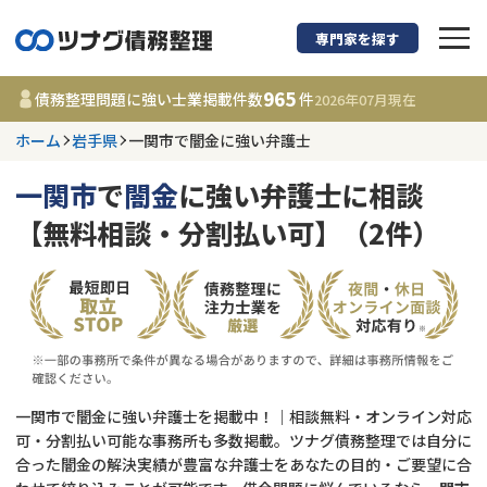
専門家を探す
債務整理に強い弁護
965
債務整理問題に強い士業掲載件数
件
2026年07月
現在
ホーム
岩手県
一関市で闇金に強い弁護士
岩手県
一関市
で
闇金
に強い弁護士に相談
965
事務所
件
【無料相談・分割払い可】（2件）
更新日 :
2026年07月31日
相談内容で探す
借金返済相談・交渉
費用相場
任意整理
コラム
一関市で闇金に強い弁護士を掲載中！｜相談無料・オンライン対応
可・分割払い可能な事務所も多数掲載。ツナグ債務整理では自分に
合った闇金の解決実績が豊富な弁護士をあなたの目的・ご要望に合
時効援用
債務整理