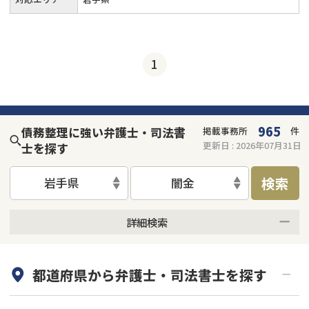
1
965
債務整理に強い弁護士・司法書
掲載事務所
件
更新日 :
2026年07月31日
士を探す
検索
岩手県
闇金
詳細検索
何度でも相談無料
オンライン面談可能
都道府県から
弁護士・司法書士
を探す
初回相談無料
土日祝の相談可能
19時以降電話可能
電話相談可能