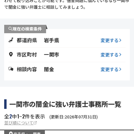
わせて絞り込みことが可能です。借金問題に悩んでいるなら一関市
で闇金に強い弁護士に相談してみましょう。
会社破産・法人破産
個人再生（民事再生）
消費者金融・サラ金
過払金
現在の検索条件
都道府県
岩手県
変更する
借金問題
闇金
市区町村
一関市
変更する
相談内容
闇金
変更する
一関市の闇金に強い弁護士事務所一覧
2
1
2
全
中
~
件を表示
(更新日:2026年07月31日)
並び順について
岩手県
・
一関市