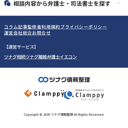
北海道・東北
相談内容から
弁護士・司法書士
を探す
LINE予約可能
分割払い可能
関東
北海道
青森県
借金返済相談・交渉
自己破産
出張面談可能
後払い可能
コラム記事
監修者
利用規約
プライバシーポリシー
任意整理
個人再生
東海
岩手県
東京都
宮城県
神奈川県
運営会社
総合お問合せ
時効援用
過払い金返還請求
関西
秋田県
埼玉県
愛知県
山形県
千葉県
静岡県
【運営サービス】
会社破産・法人破産
住宅ローン
ツナグ相続
ツナグ離婚弁護士
イエコン
北陸・甲信越
福島県
茨城県
岐阜県
大阪府
群馬県
山梨県
京都府
消費者金融・サラ金
カードローン・クレジッ
ト会社
中国・四国
栃木県
兵庫県
長野県
奈良県
石川県
闇金
奨学金
九州・沖縄
滋賀県
福井県
広島県
和歌山県
富山県
岡山県
新潟県
山口県
福岡県
三重県
島根県
佐賀県
Copyright ©
2026
ツナグ債務整理
All Rights Reserved.
鳥取県
長崎県
徳島県
熊本県