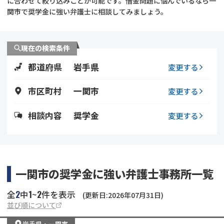
に合わせて絞り込みことが可能です。借金問題に悩んでいるなら一
関市で奨学金に強い弁護士に相談してみましょう。
会社破産・法人破産
個人再生（民事再生）
消費者金融・サラ金
過払金
現在の検索条件
都道府県
岩手県
変更する
借金問題
闇金
市区町村
一関市
変更する
相談内容
奨学金
変更する
一関市の奨学金に強い弁護士事務所一覧
2
1
2
全
中
~
件を表示
(更新日:2026年07月31日)
並び順について
岩手県
・
一関市