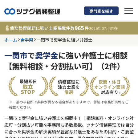
専門家を探す
債務整理に強い弁護
965
債務整理問題に強い士業掲載件数
件
2026年07月
現在
ホーム
岩手県
一関市で奨学金に強い弁護士
岩手県
一関市
で
奨学金
に強い弁護士に相談
965
事務所
件
【無料相談・分割払い可】（2件）
更新日 :
2026年07月31日
相談内容で探す
借金返済相談・交渉
費用相場
任意整理
コラム
一関市で奨学金に強い弁護士を掲載中！｜相談無料・オンライン対
応可・分割払い可能な事務所も多数掲載。ツナグ債務整理では自分
に合った奨学金の解決実績が豊富な弁護士をあなたの目的・ご要望
時効援用
債務整理