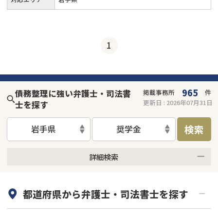
1
965
債務整理に強い弁護士・司法書
掲載事務所
件
更新日 :
2026年07月31日
士を探す
検索
岩手県
奨学金
詳細検索
何度でも相談無料
オンライン面談可能
都道府県から
弁護士・司法書士
を探す
初回相談無料
土日祝の相談可能
19時以降電話可能
電話相談可能