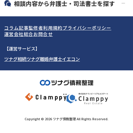
北海道・東北
相談内容から
弁護士・司法書士
を探す
LINE予約可能
分割払い可能
関東
北海道
青森県
借金返済相談・交渉
自己破産
出張面談可能
後払い可能
コラム記事
監修者
利用規約
プライバシーポリシー
任意整理
個人再生
東海
岩手県
東京都
宮城県
神奈川県
運営会社
総合お問合せ
時効援用
過払い金返還請求
関西
秋田県
埼玉県
愛知県
山形県
千葉県
静岡県
【運営サービス】
会社破産・法人破産
住宅ローン
ツナグ相続
ツナグ離婚弁護士
イエコン
北陸・甲信越
福島県
茨城県
岐阜県
大阪府
群馬県
山梨県
京都府
消費者金融・サラ金
カードローン・クレジッ
ト会社
中国・四国
栃木県
兵庫県
長野県
奈良県
石川県
闇金
奨学金
九州・沖縄
滋賀県
福井県
広島県
和歌山県
富山県
岡山県
新潟県
山口県
福岡県
三重県
島根県
佐賀県
Copyright ©
2026
ツナグ債務整理
All Rights Reserved.
鳥取県
長崎県
徳島県
熊本県