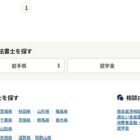
1
法書士を探す
岩手県
奨学金
可能
初回相談無料
土日祝の相談可能
19時以降電話可能
電話相談可
士
を探す
相談
宮城県
秋田県
山形県
福島県
借金返済相
過払い金返
千葉県
茨城県
群馬県
栃木県
消費者金融
奨学金
山梨県
奈良県
滋賀県
和歌山県