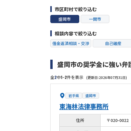
市区町村で絞り込む
盛岡市
一関市
相談内容で絞り込む
借金返済相談・交渉
自己破産
過払い金返還請求
会社破産・法人破
盛岡市の奨学金に強い弁
闇金
奨学金
2
1
2
全
中
~
件を表示
(更新日:2026年07月31日)
岩手県
盛岡市
東海林法律事務所
住所
〒
020
-
0022