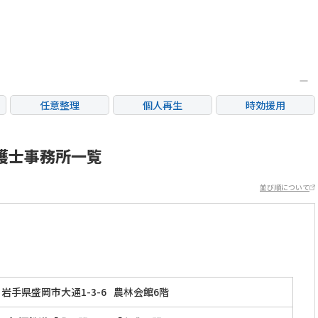
任意整理
個人再生
時効援用
カードローン・クレ
産
住宅ローン
消費者金融・サラ金
ジット会社
護士事務所一覧
並び順について
岩手県盛岡市大通1-3-6
農林会館6階