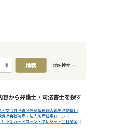
検索
詳細検索
能
LINE予約可能
分割払い可能
内容から
弁護士・司法書士
を探す
談・交渉
自己破産
任意整理
個人再生
時効援用
還請求
会社破産・法人破産
住宅ローン
・サラ金
カードローン・クレジット会社
闇金