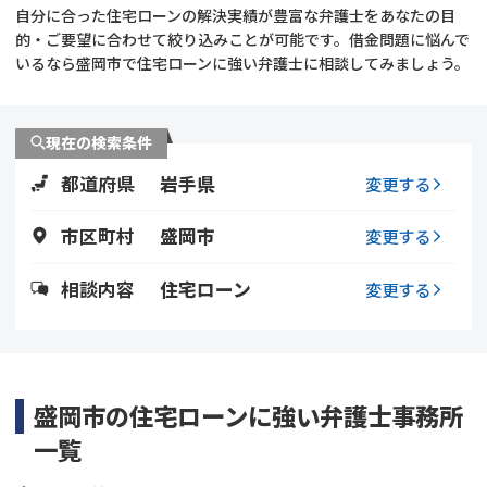
自分に合った住宅ローンの解決実績が豊富な弁護士をあなたの目
的・ご要望に合わせて絞り込みことが可能です。借金問題に悩んで
会社破産・法人破産
個人再生（民事再生）
いるなら盛岡市で住宅ローンに強い弁護士に相談してみましょう。
消費者金融・サラ金
過払金
現在の検索条件
借金問題
闇金
都道府県
岩手県
変更する
市区町村
盛岡市
変更する
相談内容
住宅ローン
変更する
盛岡市の住宅ローンに強い弁護士事務所
一覧