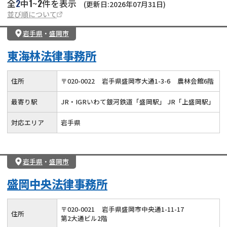
2
1
2
全
中
~
件を表示
(更新日:2026年07月31日)
並び順について
岩手県
・
盛岡市
東海林法律事務所
住所
〒
020
-
0022
岩手県盛岡市大通1-3-6
農林会館6階
最寄り駅
JR・IGRいわて銀河鉄道「盛岡駅」 JR「上盛岡駅」
対応エリア
岩手県
岩手県
・
盛岡市
盛岡中央法律事務所
〒
020
-
0021
岩手県盛岡市中央通1-11-17
住所
第2大通ビル2階