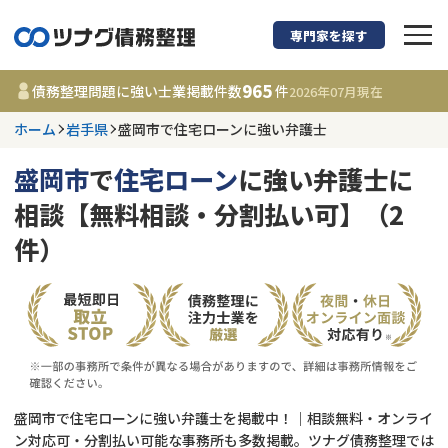
専門家を探す
債務整理に強い弁護
965
債務整理問題に強い士業掲載件数
件
2026年07月
現在
ホーム
岩手県
盛岡市で住宅ローンに強い弁護士
岩手県
盛岡市
で
住宅ローン
に強い弁護士に
965
事務所
件
相談【無料相談・分割払い可】（2
更新日 :
2026年07月31日
件）
相談内容で探す
借金返済相談・交渉
費用相場
任意整理
コラム
盛岡市で住宅ローンに強い弁護士を掲載中！｜相談無料・オンライ
時効援用
債務整理
ン対応可・分割払い可能な事務所も多数掲載。ツナグ債務整理では