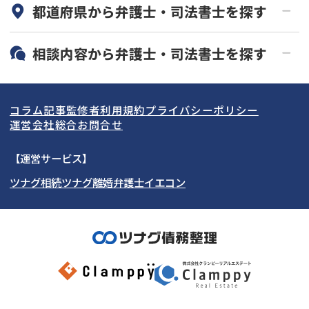
都道府県から
弁護士・司法書士
を探す
初回相談無料
土日祝の相談可能
19時以降電話可能
電話相談可能
北海道・東北
相談内容から
弁護士・司法書士
を探す
LINE予約可能
分割払い可能
関東
北海道
青森県
借金返済相談・交渉
自己破産
出張面談可能
後払い可能
コラム記事
監修者
利用規約
プライバシーポリシー
任意整理
個人再生
東海
岩手県
東京都
宮城県
神奈川県
運営会社
総合お問合せ
時効援用
過払い金返還請求
関西
秋田県
埼玉県
愛知県
山形県
千葉県
静岡県
【運営サービス】
会社破産・法人破産
住宅ローン
ツナグ相続
ツナグ離婚弁護士
イエコン
北陸・甲信越
福島県
茨城県
岐阜県
大阪府
群馬県
山梨県
京都府
消費者金融・サラ金
カードローン・クレジッ
ト会社
中国・四国
栃木県
兵庫県
長野県
奈良県
石川県
闇金
奨学金
九州・沖縄
滋賀県
福井県
広島県
和歌山県
富山県
岡山県
新潟県
山口県
福岡県
三重県
島根県
佐賀県