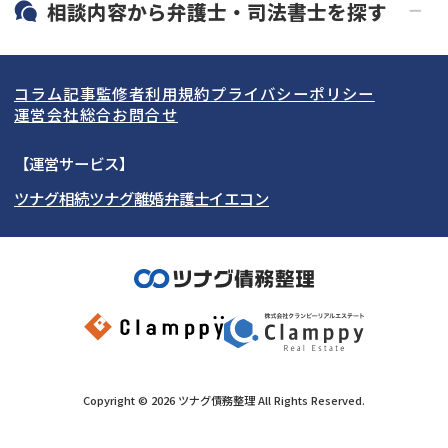
北海道・東北
相談内容から
弁護士・司法書士
を探す
LINE予約可能
分割払い可能
関東
北海道
青森県
借金返済相談・交渉
自己破産
出張面談可能
後払い可能
コラム記事
監修者
利用規約
プライバシーポリシー
任意整理
個人再生
東海
岩手県
東京都
宮城県
神奈川県
運営会社
総合お問合せ
時効援用
過払い金返還請求
関西
秋田県
埼玉県
愛知県
山形県
千葉県
静岡県
【運営サービス】
会社破産・法人破産
住宅ローン
ツナグ相続
ツナグ離婚弁護士
イエコン
北陸・甲信越
福島県
茨城県
岐阜県
大阪府
群馬県
山梨県
京都府
消費者金融・サラ金
カードローン・クレジッ
ト会社
中国・四国
栃木県
兵庫県
長野県
奈良県
石川県
闇金
奨学金
九州・沖縄
滋賀県
福井県
広島県
和歌山県
富山県
岡山県
新潟県
山口県
福岡県
三重県
島根県
佐賀県
Copyright ©
2026
ツナグ債務整理
All Rights Reserved.
鳥取県
長崎県
徳島県
熊本県