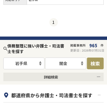
1
965
債務整理に強い弁護士・司法書
掲載事務所
件
更新日 :
2026年07月31日
士を探す
検索
岩手県
闇金
詳細検索
何度でも相談無料
オンライン面談可能
都道府県から
弁護士・司法書士
を探す
初回相談無料
土日祝の相談可能
19時以降電話可能
電話相談可能