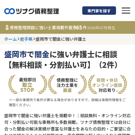
専門家を探す
債務整理に強い弁護
965
債務整理問題に強い士業掲載件数
件
2026年07月
現在
ホーム
岩手県
盛岡市で闇金に強い弁護士
岩手県
盛岡市
で
闇金
に強い弁護士に相談
965
事務所
件
【無料相談・分割払い可】（2件）
更新日 :
2026年07月31日
相談内容で探す
借金返済相談・交渉
費用相場
任意整理
コラム
盛岡市で闇金に強い弁護士を掲載中！｜相談無料・オンライン対応
可・分割払い可能な事務所も多数掲載。ツナグ債務整理では自分に
合った闇金の解決実績が豊富な弁護士をあなたの目的・ご要望に合
時効援用
債務整理