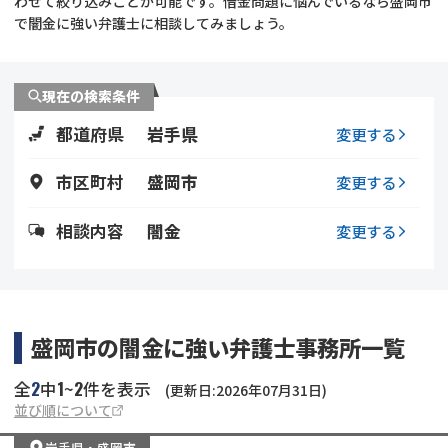
わせて絞り込みことが可能です。借金問題に悩んでいるなら盛岡市
で闇金に強い弁護士に相談してみましょう。
会社破産・法人破産
個人再生（民事再生）
消費者金融・サラ金
過払金
現在の検索条件
都道府県
岩手県
変更する
借金問題
闇金
市区町村
盛岡市
変更する
相談内容
闇金
変更する
盛岡市の闇金に強い弁護士事務所一覧
2
1
2
全
中
~
件を表示
(更新日:2026年07月31日)
並び順について
岩手県
・
盛岡市