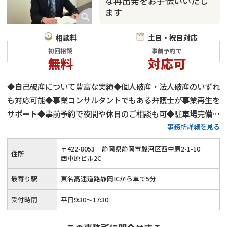
な再出発をお手伝いいたし
ます
相談料
土日・祝日対応
初回相談
事前予約で
無料
対応可
◆自己破産について豊富な実績◆個人破産・法人破産のいずれ
も対応可能◆事業コンサルタントでもある弁護士が事業再生を
サポート◆事前予約で夜間や休日のご相談も可◆駐車場完備
事務所詳細を見る
◆JR「安倍川駅」から車で7分・東名高速道路静岡ICから車で
5分
〒
422
-
8053
静岡県静岡市駿河区西中原2-1-10
住所
西中原ビル2C
最寄り駅
東名高速道路静岡ICから車で5分
受付時間
平日9:30〜17:30