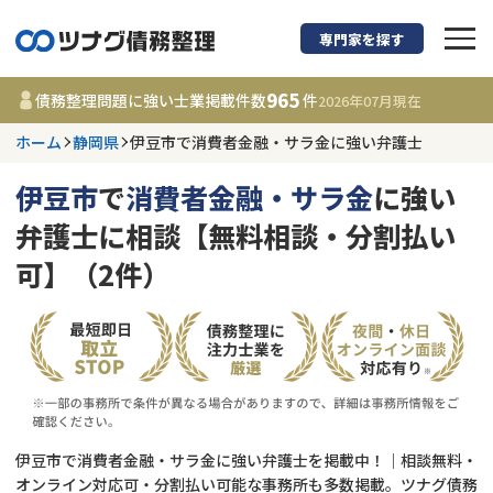
専門家を探す
債務整理に強い弁護
965
債務整理問題に強い士業掲載件数
件
2026年07月
現在
ホーム
静岡県
伊豆市で消費者金融・サラ金に強い弁護士
静岡県
伊豆市
で
消費者金融・サラ金
に強い
965
事務所
件
弁護士に相談【無料相談・分割払い
更新日 :
2026年07月31日
可】（2件）
相談内容で探す
借金返済相談・交渉
費用相場
任意整理
コラム
伊豆市で消費者金融・サラ金に強い弁護士を掲載中！｜相談無料・
時効援用
債務整理
オンライン対応可・分割払い可能な事務所も多数掲載。ツナグ債務