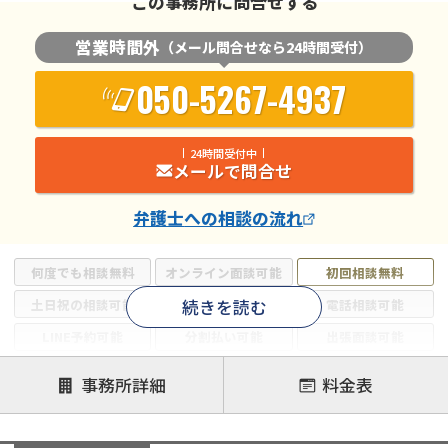
この事務所に問合せする
営業時間外
（メール問合せなら24時間受付）
050-5267-4937
24時間受付中
メールで問合せ
弁護士
への相談の流れ
何度でも相談無料
オンライン面談可能
初回相談無料
続きを読む
土日祝の相談可能
19時以降電話可能
電話相談可能
LINE予約可能
分割払い可能
出張面談可能
後払い可能
事務所詳細
料金表
注力案件
借金返済相談・交渉
自己破産
任意整理