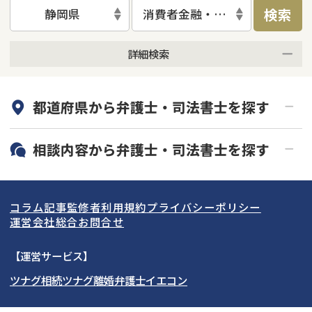
検索
静岡県
消費者金融・サラ金
詳細検索
何度でも相談無料
オンライン面談可能
都道府県から
弁護士・司法書士
を探す
初回相談無料
土日祝の相談可能
19時以降電話可能
電話相談可能
北海道・東北
相談内容から
弁護士・司法書士
を探す
LINE予約可能
分割払い可能
関東
北海道
青森県
借金返済相談・交渉
自己破産
出張面談可能
後払い可能
コラム記事
監修者
利用規約
プライバシーポリシー
任意整理
個人再生
東海
岩手県
東京都
宮城県
神奈川県
運営会社
総合お問合せ
時効援用
過払い金返還請求
関西
秋田県
埼玉県
愛知県
山形県
千葉県
静岡県
【運営サービス】
会社破産・法人破産
住宅ローン
ツナグ相続
ツナグ離婚弁護士
イエコン
北陸・甲信越
福島県
茨城県
岐阜県
大阪府
群馬県
山梨県
京都府
消費者金融・サラ金
カードローン・クレジッ
ト会社