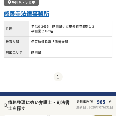
静岡県
・
伊豆市
個人再生
時効援用
過払い金返還請求
修善寺法律事務所
会社破産・法人破産
住宅ローン
消費者金融・サラ金
カードローン
闇金
奨学金
〒
410
-
2416
静岡県伊豆市修善寺955-1-2
住所
平和堂ビル2階
最寄り駅
伊豆箱根鉄道「修善寺駅」
対応エリア
静岡県
1
965
債務整理に強い弁護士・司法書
掲載事務所
件
更新日 :
2026年07月31日
士を探す