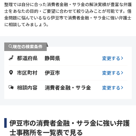
整理では自分に合った消費者金融・サラ金の解決実績が豊富な弁護
士をあなたの目的・ご要望に合わせて絞り込みことが可能です。借
会社破産・法人破産
個人再生（民事再生）
金問題に悩んでいるなら伊豆市で消費者金融・サラ金に強い弁護士
に相談してみましょう。
消費者金融・サラ金
過払金
借金問題
現在の検索条件
闇金
都道府県
静岡県
変更する
市区町村
伊豆市
変更する
相談内容
消費者金融・サラ金
変更する
伊豆市の消費者金融・サラ金に強い弁護
士事務所を一覧表で見る