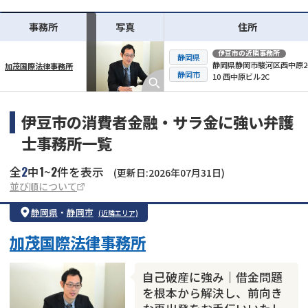
事務所
写真
住所
伊豆市
の近隣事務所
静岡県
静岡県静岡市駿河区西中原2-
加茂国際法律事務所
横スクロール可能
静岡市
10 西中原ビル2C
伊豆市の消費者金融・サラ金に強い弁護
士事務所一覧
2
1
2
全
中
~
件を表示
(更新日:2026年07月31日)
並び順について
静岡県
・
静岡市
(近隣エリア)
加茂国際法律事務所
自己破産に強み｜借金問題
を根本から解決し、前向き