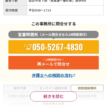
最寄り駅
仙台市地下鉄「青葉通一番町駅」徒歩6分
受付時間
平日9:00〜17:15
この事務所に問合せする
営業時間外
（メール問合せなら24時間受付）
050-5267-4830
24時間受付中
メールで問合せ
弁護士
への相談の流れ
来所不要
オンライン面談可能
初回相談無料
続きを読む
土日祝の相談可能
19時以降電話可能
電話相談可能
LINE予約可能
女性弁護士在籍