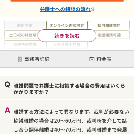
弁護士
への相談の流れ
来所不要
オンライン面談可能
初回相談無料
続きを読む
土日祝の相談可能
19時以降電話可能
電話相談可能
LINE予約可能
女性弁護士在籍
注力案件
事務所詳細
料金表
離婚前相談
離婚調停
離婚裁判
親権・面会交流権
DV
モラハラ
離婚問題で弁護士に相談する場合の費用はいくら
不貞・不倫慰謝料請求
国際離婚
養育費問題
かかりますか？
財産分与
内縁の夫婦
熟年離婚
離婚する方法によって異なります。裁判が必要ない
協議離婚の場合は20～60万円、裁判所を介して話
し合う調停離婚は40～70万円、裁判離婚まで発展