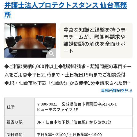
弁護士法人プロテクトスタンス 仙台事務
所
豊富な知識と経験を持つ専
門チームが、慰謝料請求や
離婚問題の解決を全面サポ
ート
◆ご相談実績6,000件以上◆慰謝料請求・離婚問題の専門チー
ムをご用意◆平日21時まで・土日祝日19時までご相談受付
◆JR・仙台市地下鉄「仙台駅」から徒歩1分◆請求された慰謝
事務所詳細を見る
料の減額交渉にも対応◆オンライン相談・電話相談もOK
〒
980
-
0021
宮城県仙台市青葉区中央1-10-1
住所
ヒューモスファイヴ 8F
最寄り駅
JR・仙台市地下鉄「仙台駅」から徒歩1分
受付時間
平日9:00～21:00 / 土日祝9:00～19:00