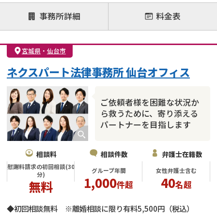
注力案件
事務所詳細
料金表
離婚前相談
離婚調停
離婚裁判
親権・面会交流権
DV
モラハラ
宮城県
・
仙台市
不貞・不倫慰謝料請求
国際離婚
養育費問題
ネクスパート法律事務所 仙台オフィス
財産分与
内縁の夫婦
熟年離婚
ご依頼者様を困難な状況か
ら救うために、寄り添える
パートナーを目指します
相談料
相談件数
弁護士在籍数
慰謝料請求の初回相談(30
グループ年間
女性弁護士含む
分)
1,000
40
無料
件超
名超
◆初回相談無料 ※離婚相談に限り有料5,500円（税込）