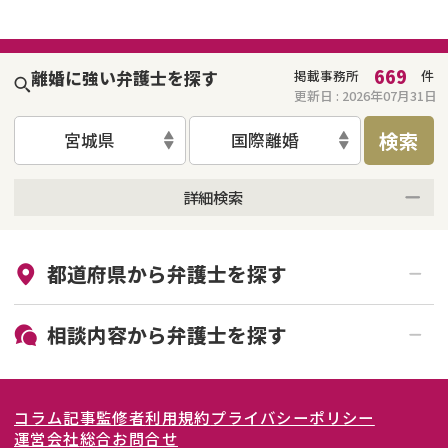
669
離婚に強い弁護士を探す
掲載事務所
件
更新日 :
2026年07月31日
検索
宮城県
国際離婚
詳細検索
来所不要
オンライン面談可能
都道府県から
弁護士
を探す
初回相談無料
土日祝の相談可能
19時以降電話可能
電話相談可能
北海道・東北
相談内容から
弁護士
を探す
LINE予約可能
女性弁護士在籍
関東
北海道
青森県
離婚前相談
離婚調停
コラム記事
監修者
利用規約
プライバシーポリシー
離婚裁判
親権・面会交流権
東海
岩手県
東京都
宮城県
神奈川県
運営会社
総合お問合せ