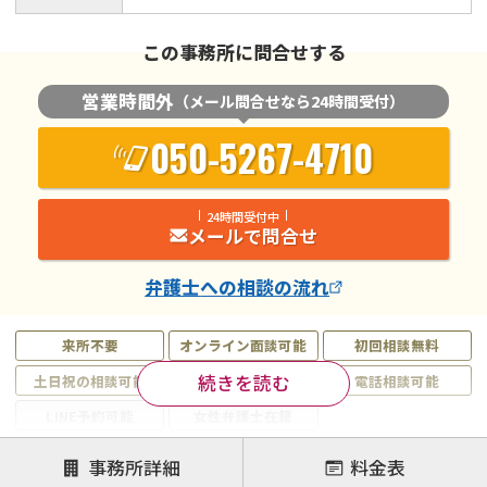
この事務所に問合せする
営業時間外
（メール問合せなら24時間受付）
050-5267-4710
24時間受付中
メールで問合せ
弁護士
への相談の流れ
来所不要
オンライン面談可能
初回相談無料
続きを読む
土日祝の相談可能
19時以降電話可能
電話相談可能
LINE予約可能
女性弁護士在籍
注力案件
事務所詳細
料金表