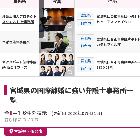
事務所
写真
住所
宮城県
宮城県仙台市青葉区中央1-10
弁護士法人プロテクト
ヒューモスファイヴ 8F
スタンス 仙台事務所
横スクロール可能
仙台市
宮城県
宮城県仙台市青葉区片平1-1-
つばさ法律事務所
カタヒラビル2F
仙台市
宮城県
宮城県仙台市青葉区中央4-6-
ネクスパート法律事務
SS30 21階
所 仙台オフィス
仙台市
宮城県の国際離婚に強い弁護士事務所一
覧
6
1
6
全
中
~
件を表示
(更新日:2026年07月31日)
並び順について
宮城県
・
仙台市