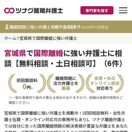
専門家を探す
離婚に強い弁護士
669
離婚問題に強い弁護士掲載件数
件
2026年07月
現在
ホーム
宮城県で国際離婚に強い弁護士
宮城県
宮城県
で
国際離婚
に強い弁護士に相
669
事務所
件
談【無料相談・土日相談可】（6件）
更新日 :
2026年07月31日
相談内容で探す
離婚前相談
費用相場
離婚裁判
コラム
宮城県で国際離婚に強い弁護士を掲載中！(初回相談無料・女性弁
護士在籍・オンライン対応可の事務所もあり)。ツナグ離婚弁護士
では自分に合った国際離婚問題の解決実績が豊富な弁護士をあなた
DV
財産分与