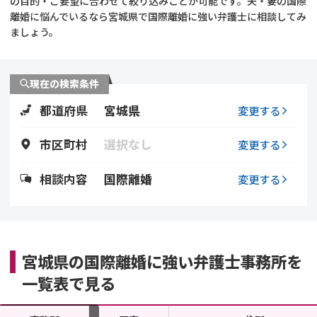
の目的・ご要望に合わせて絞り込みことが可能です。夫・妻の国際
離婚に悩んでいるなら宮城県で国際離婚に強い弁護士に相談してみ
不貞・不倫慰謝料請求
養育費
ましょう。
養育費問題
離婚裁判
現在の検索条件
内縁の夫婦
慰謝料
都道府県
宮城県
変更する
国際離婚
市区町村
選択なし
変更する
DV
相談内容
国際離婚
変更する
離婚の相談先
離婚したくない
宮城県の国際離婚に強い弁護士事務所を
一覧表で見る
その他の男女問題