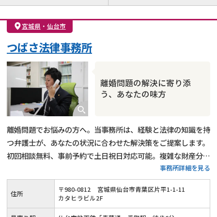
離婚前相談
離婚調停
離婚裁判
親権・面会交流権
DV
モラハラ
宮城県
・
仙台市
不貞・不倫慰謝料請求
国際離婚
養育費問題
つばさ法律事務所
財産分与
内縁の夫婦
熟年離婚
離婚問題の解決に寄り添
う、あなたの味方
離婚問題でお悩みの方へ。当事務所は、経験と法律の知識を持
つ弁護士が、あなたの状況に合わせた解決策をご提案します。
初回相談無料、事前予約で土日祝日対応可能。複雑な財産分与
事務所詳細を見る
や親権問題にも対応。
〒
980
-
0812
宮城県仙台市青葉区片平1-1-11
住所
カタヒラビル2F