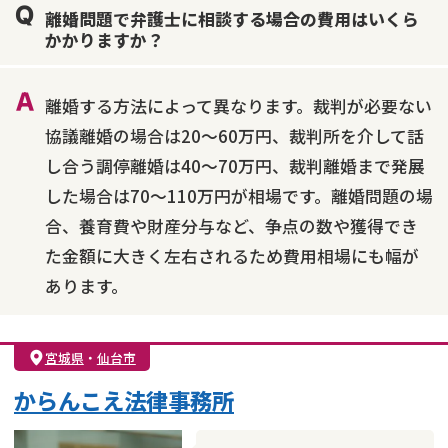
離婚問題で弁護士に相談する場合の費用はいくら
不貞・不倫慰謝料請求
国際離婚
養育費問題
かかりますか？
財産分与
内縁の夫婦
熟年離婚
離婚する方法によって異なります。裁判が必要ない
協議離婚の場合は20～60万円、裁判所を介して話
し合う調停離婚は40～70万円、裁判離婚まで発展
した場合は70～110万円が相場です。離婚問題の場
合、養育費や財産分与など、争点の数や獲得でき
た金額に大きく左右されるため費用相場にも幅が
あります。
宮城県
・
仙台市
からんこえ法律事務所