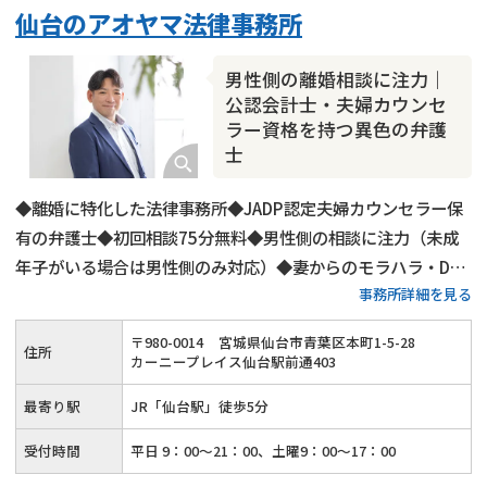
仙台のアオヤマ法律事務所
財産分与
内縁の夫婦
熟年離婚
男性側の離婚相談に注力｜
公認会計士・夫婦カウンセ
ラー資格を持つ異色の弁護
士
◆離婚に特化した法律事務所◆JADP認定夫婦カウンセラー保
有の弁護士◆初回相談75分無料◆男性側の相談に注力（未成
年子がいる場合は男性側のみ対応）◆妻からのモラハラ・DV
事務所詳細を見る
相談も対応◆日曜相談、平日夜間相談にも対応
〒
980
-
0014
宮城県仙台市青葉区本町1-5-28
住所
カーニープレイス仙台駅前通403
最寄り駅
JR「仙台駅」徒歩5分
受付時間
平日 9：00～21：00、土曜9：00～17：00