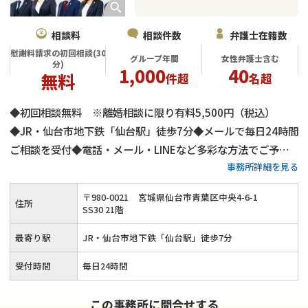
相談料
相談件数
弁護士在籍数
慰謝料請求の初回相談(30
グループ年間
女性弁護士含む
分)
1,000
40
無料
件超
名超
◆初回相談無料 ※離婚相談に限り有料5,500円（税込）
◆JR・仙台市地下鉄「仙台駅」徒歩7分◆メールで毎日24時間
ご相談を受付◆電話・メール・LINEなど多彩な方法でご予約
事務所詳細を見る
を受け付けます◆離婚・男女問題解決を得意とする弁護士が在
籍◆「満足度の高い解決を目指して努力することを怠らないこ
〒
980
-
0021
宮城県仙台市青葉区中央4-6-1
住所
と」の実現を目指します
SS30 21階
最寄り駅
JR・仙台市地下鉄「仙台駅」徒歩7分
受付時間
毎日24時間
この事務所に問合せする