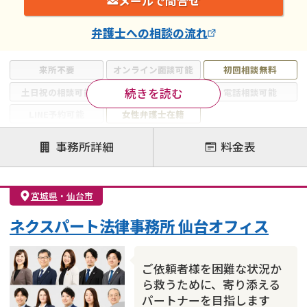
メールで問合せ
弁護士
への相談の流れ
来所不要
オンライン面談可能
初回相談無料
続きを読む
土日祝の相談可能
19時以降電話可能
電話相談可能
LINE予約可能
女性弁護士在籍
注力案件
事務所詳細
料金表
離婚前相談
離婚調停
離婚裁判
親権・面会交流権
DV
モラハラ
宮城県
・
仙台市
不貞・不倫慰謝料請求
国際離婚
養育費問題
ネクスパート法律事務所 仙台オフィス
財産分与
内縁の夫婦
熟年離婚
ご依頼者様を困難な状況か
ら救うために、寄り添える
パートナーを目指します