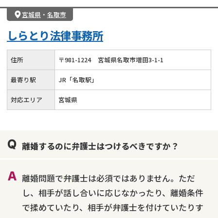
親権・面会交流権
DV
モラハラ
宮城県
・
名取市
不貞・不倫慰謝料請求
国際離婚
養育費問題
しらとり法律事務所
財産分与
内縁の夫婦
熟年離婚
住所
〒
981
-
1224
宮城県名取市増田3-1-1
最寄り駅
JR「名取駅」
対応エリア
宮城県
離婚するのに弁護士はつけるべきですか？
離婚問題で弁護士は必須ではありません。ただ
し、相手が話し合いに応じなかったり、離婚条件
で揉めていたり、相手が弁護士を付けていたりす