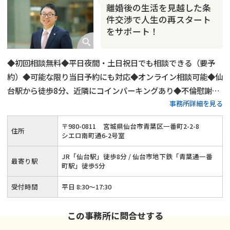
離婚後の生活を見越した条
件交渉で人生の再スタート
をサポート！
◆初回相談無料◆平日夜間・土日祝日でも相談できる（要予
約）◆可能な限り当日予約にも対応◆オンライン相談可能◆仙
台駅から徒歩8分、近隣にコインパーキングあり◆不倫慰謝料
事務所詳細を見る
請求や複雑な財産分与にも確かな実績
〒
980
-
0811
宮城県仙台市青葉区一番町2-2-8
住所
シエロ南町通6-2号室
JR「仙台駅」徒歩8分 / 仙台市地下鉄「青葉通一番
最寄り駅
町駅」徒歩5分
受付時間
平日 8:30〜17:30
この事務所に問合せする