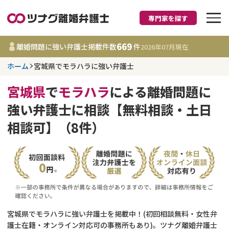
専門家を探す
離婚に強い弁護士
669
離婚問題に強い弁護士掲載件数
件
2026年07月
現在
ホーム
宮城県でモラハラに強い弁護士
宮城県
宮城県
で
モラハラ
による離婚問題に
669
事務所
件
強い弁護士に相談【無料相談・土日
更新日 :
2026年07月31日
相談可】（8件）
相談内容で探す
離婚前相談
費用相場
離婚裁判
コラム
宮城県でモラハラに強い弁護士を掲載中！(初回相談無料・女性弁
DV
財産分与
護士在籍・オンライン対応可の事務所もあり)。ツナグ離婚弁護士