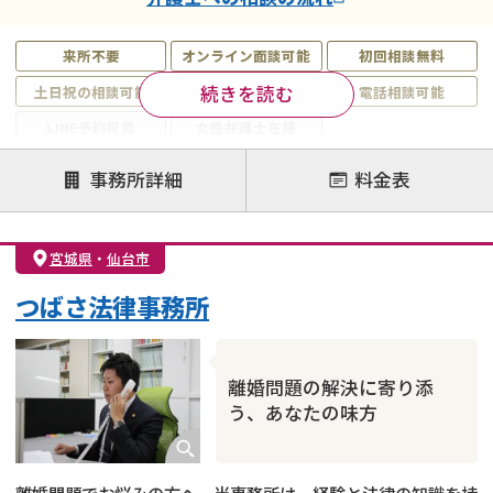
来所不要
オンライン面談可能
初回相談無料
続きを読む
土日祝の相談可能
19時以降電話可能
電話相談可能
LINE予約可能
女性弁護士在籍
注力案件
事務所詳細
料金表
離婚前相談
離婚調停
離婚裁判
親権・面会交流権
DV
モラハラ
宮城県
・
仙台市
不貞・不倫慰謝料請求
国際離婚
養育費問題
つばさ法律事務所
財産分与
内縁の夫婦
熟年離婚
離婚問題の解決に寄り添
う、あなたの味方
離婚問題でお悩みの方へ。当事務所は、経験と法律の知識を持