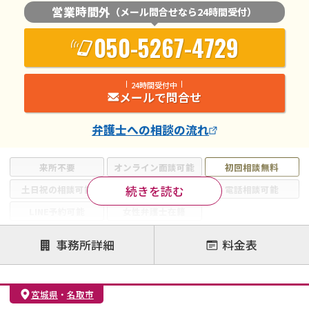
営業時間外
（メール問合せなら24時間受付）
050-5267-4729
24時間受付中
メールで問合せ
弁護士
への相談の流れ
来所不要
オンライン面談可能
初回相談無料
続きを読む
土日祝の相談可能
19時以降電話可能
電話相談可能
LINE予約可能
女性弁護士在籍
注力案件
事務所詳細
料金表
離婚前相談
離婚調停
離婚裁判
親権・面会交流権
DV
モラハラ
宮城県
・
名取市
不貞・不倫慰謝料請求
国際離婚
養育費問題