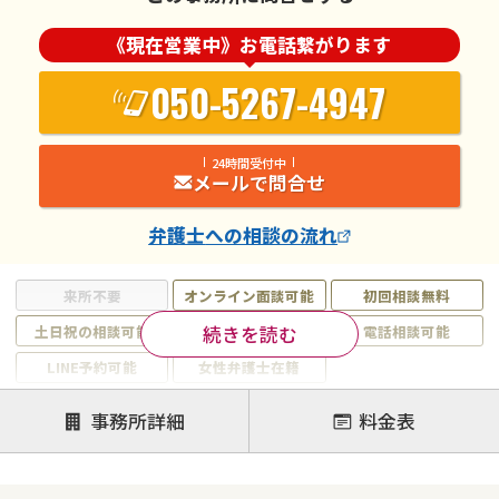
《現在営業中》お電話繋がります
050-5267-4947
24時間受付中
メールで問合せ
弁護士
への相談の流れ
来所不要
オンライン面談可能
初回相談無料
続きを読む
土日祝の相談可能
19時以降電話可能
電話相談可能
LINE予約可能
女性弁護士在籍
注力案件
事務所詳細
料金表
離婚前相談
離婚調停
離婚裁判
親権・面会交流権
DV
モラハラ