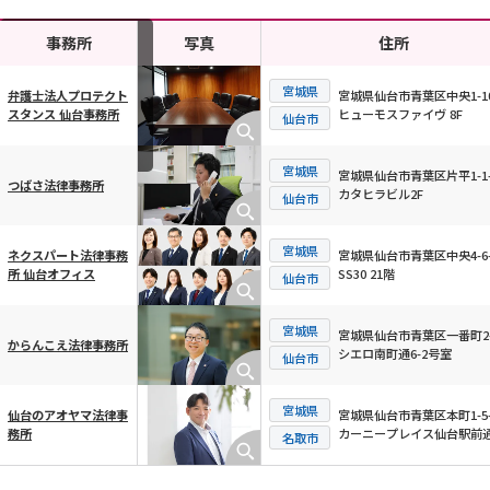
事務所
写真
住所
宮城県
宮城県仙台市青葉区中央1-10
弁護士法人プロテクト
ヒューモスファイヴ 8F
スタンス 仙台事務所
横スクロール可能
仙台市
宮城県
宮城県仙台市青葉区片平1-1-
つばさ法律事務所
カタヒラビル2F
仙台市
宮城県
宮城県仙台市青葉区中央4-6-
ネクスパート法律事務
SS30 21階
所 仙台オフィス
仙台市
宮城県
宮城県仙台市青葉区一番町2-
からんこえ法律事務所
シエロ南町通6-2号室
仙台市
宮城県
宮城県仙台市青葉区本町1-5-
仙台のアオヤマ法律事
カーニープレイス仙台駅前通
務所
名取市