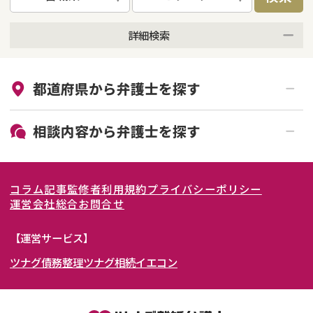
詳細検索
来所不要
オンライン面談可能
都道府県から
弁護士
を探す
初回相談無料
土日祝の相談可能
19時以降電話可能
電話相談可能
北海道・東北
相談内容から
弁護士
を探す
LINE予約可能
女性弁護士在籍
関東
北海道
青森県
離婚前相談
離婚調停
コラム記事
監修者
利用規約
プライバシーポリシー
離婚裁判
親権・面会交流権
東海
岩手県
東京都
宮城県
神奈川県
運営会社
総合お問合せ
DV
モラハラ
関西
秋田県
埼玉県
愛知県
山形県
千葉県
静岡県
【運営サービス】
不貞・不倫慰謝料請求
国際離婚
ツナグ債務整理
ツナグ相続
イエコン
北陸・甲信越
福島県
茨城県
岐阜県
大阪府
群馬県
山梨県
京都府
養育費問題
財産分与
内縁の夫婦
熟年離婚
中国・四国
栃木県
兵庫県
長野県
奈良県
石川県