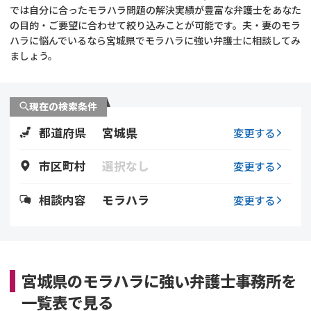
では自分に合ったモラハラ問題の解決実績が豊富な弁護士をあなた
の目的・ご要望に合わせて絞り込みことが可能です。夫・妻のモラ
不貞・不倫慰謝料請求
養育費
ハラに悩んでいるなら宮城県でモラハラに強い弁護士に相談してみ
ましょう。
養育費問題
離婚裁判
内縁の夫婦
慰謝料
現在の検索条件
都道府県
宮城県
変更する
国際離婚
市区町村
選択なし
変更する
DV
相談内容
モラハラ
変更する
離婚の相談先
離婚したくない
宮城県のモラハラに強い弁護士事務所を
その他の男女問題
一覧表で見る