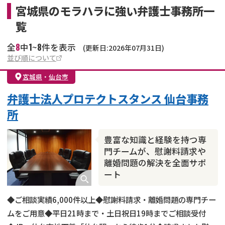
宮城県のモラハラに強い弁護士事務所一
覧
8
1
8
全
中
~
件を表示
(更新日:2026年07月31日)
並び順について
宮城県
・
仙台市
弁護士法人プロテクトスタンス 仙台事務
所
豊富な知識と経験を持つ専
門チームが、慰謝料請求や
離婚問題の解決を全面サポ
ート
◆ご相談実績6,000件以上◆慰謝料請求・離婚問題の専門チー
ムをご用意◆平日21時まで・土日祝日19時までご相談受付