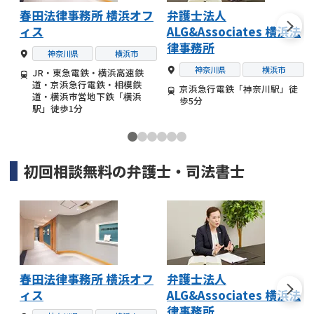
春田法律事務所 横浜オフ
弁護士法人
ィス
ALG&Associates 横浜法
律事務所
神奈川県
横浜市
神奈川県
横浜市
JR・東急電鉄・横浜高速鉄
道・京浜急行電鉄・相模鉄
京浜急行電鉄「神奈川駅」徒
道・横浜市営地下鉄「横浜
歩5分
駅」徒歩1分
初回相談無料の
弁護士・司法書士
春田法律事務所 横浜オフ
弁護士法人
ィス
ALG&Associates 横浜法
律事務所