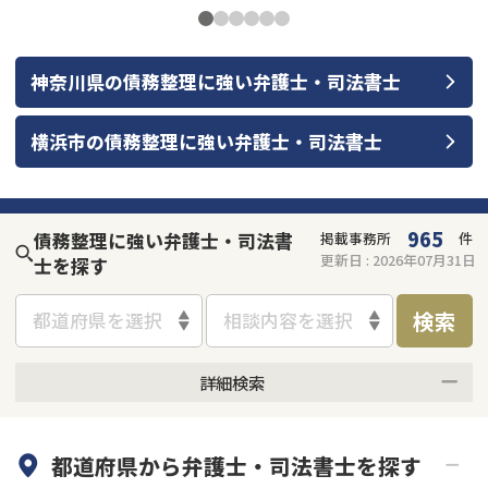
神奈川県
の
債務整理
に強い
弁護士・司法書士
横浜市
の
債務整理
に強い
弁護士・司法書士
965
債務整理に強い弁護士・司法書
掲載事務所
件
更新日 :
2026年07月31日
士を探す
検索
都道府県を選択
相談内容を選択
詳細検索
何度でも相談無料
オンライン面談可能
都道府県から
弁護士・司法書士
を探す
初回相談無料
土日祝の相談可能