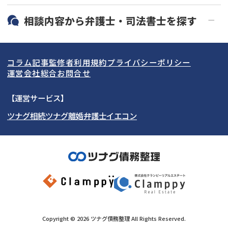
19時以降電話可能
電話相談可能
北海道・東北
相談内容から
弁護士・司法書士
を探す
LINE予約可能
分割払い可能
関東
北海道
青森県
借金返済相談・交渉
自己破産
出張面談可能
後払い可能
コラム記事
監修者
利用規約
プライバシーポリシー
任意整理
個人再生
東海
岩手県
東京都
宮城県
神奈川県
運営会社
総合お問合せ
時効援用
過払い金返還請求
関西
秋田県
埼玉県
愛知県
山形県
千葉県
静岡県
【運営サービス】
会社破産・法人破産
住宅ローン
ツナグ相続
ツナグ離婚弁護士
イエコン
北陸・甲信越
福島県
茨城県
岐阜県
大阪府
群馬県
山梨県
京都府
消費者金融・サラ金
カードローン・クレジッ
ト会社
中国・四国
栃木県
兵庫県
長野県
奈良県
石川県
闇金
奨学金
九州・沖縄
滋賀県
福井県
広島県
和歌山県
富山県
岡山県
新潟県
山口県
福岡県
三重県
島根県
佐賀県
Copyright ©
2026
ツナグ債務整理
All Rights Reserved.