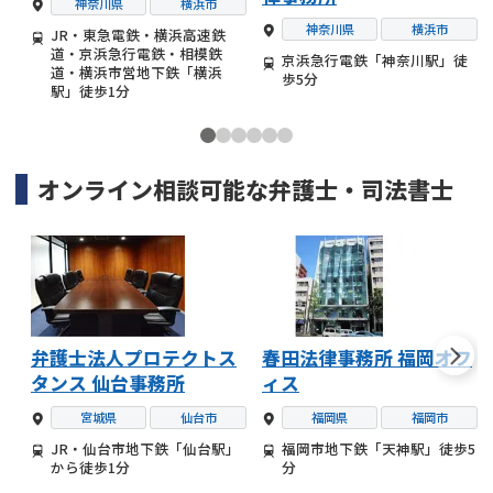
神奈川県
横浜市
神奈川県
横浜市
JR・東急電鉄・横浜高速鉄
道・京浜急行電鉄・相模鉄
京浜急行電鉄「神奈川駅」徒
道・横浜市営地下鉄「横浜
歩5分
駅」徒歩1分
オンライン相談可能な
弁護士・司法書士
弁護士法人プロテクトス
春田法律事務所 福岡オフ
タンス 仙台事務所
ィス
宮城県
仙台市
福岡県
福岡市
JR・仙台市地下鉄「仙台駅」
福岡市地下鉄「天神駅」徒歩5
から徒歩1分
分