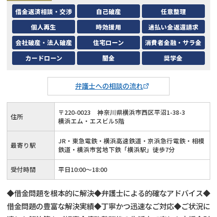
借金返済相談・交渉
自己破産
任意整理
個人再生
時効援用
過払い金返還請求
会社破産・法人破産
住宅ローン
消費者金融・サラ金
カードローン
闇金
奨学金
弁護士への相談の流れ
〒
220
-
0023
神奈川県横浜市西区平沼1-38-3
住所
横浜エム・エスビル5階
JR・東急電鉄・横浜高速鉄道・京浜急行電鉄・相模
最寄り駅
鉄道・横浜市営地下鉄「横浜駅」徒歩7分
受付時間
平日10:00～18:00
◆借金問題を根本的に解決◆弁護士による的確なアドバイス◆
借金問題の豊富な解決実績◆丁寧かつ迅速なご対応◆ご状況に