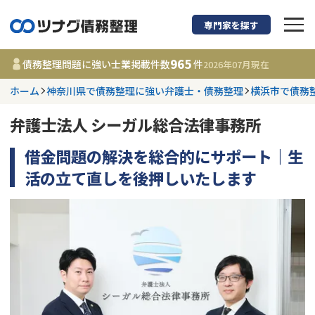
専門家を探す
債務整理に強い弁護
965
債務整理問題に強い士業掲載件数
件
2026年07月
現在
ホーム
神奈川県で債務整理に強い弁護士・債務整理
横浜市で債務
都道府県を選択
弁護士法人 シーガル総合法律事務所
965
事務所
件
更新日 :
2026年07月31日
借金問題の解決を総合的にサポート｜生
活の立て直しを後押しいたします
相談内容で探す
借金返済相談・交渉
費用相場
任意整理
コラム
時効援用
債務整理