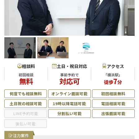
会社破産・法人破産
個人再生（民事再生）
消費者金融・サラ金
過払金
借金問題
闇金
相談料
土日・祝日対応
アクセス
初回相談
事前予約で
「横浜駅」
無料
対応可
7
徒歩
分
何度でも相談無料
オンライン面談可能
初回相談無料
土日祝の相談可能
19時以降電話可能
電話相談可能
LINE予約可能
分割払い可能
出張面談可能
後払い可能
注力案件