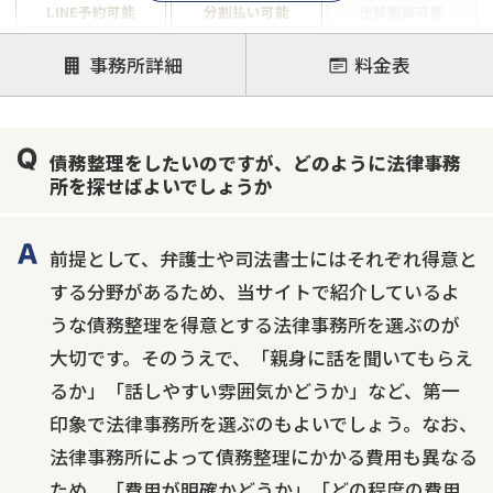
LINE予約可能
分割払い可能
出張面談可能
後払い可能
事務所詳細
料金表
注力案件
借金返済相談・交渉
自己破産
任意整理
債務整理をしたいのですが、どのように法律事務
個人再生
時効援用
過払い金返還請求
所を探せばよいでしょうか
会社破産・法人破産
住宅ローン
消費者金融・サラ金
カードローン
闇金
奨学金
前提として、弁護士や司法書士にはそれぞれ得意と
する分野があるため、当サイトで紹介しているよ
うな債務整理を得意とする法律事務所を選ぶのが
大切です。そのうえで、「親身に話を聞いてもらえ
るか」「話しやすい雰囲気かどうか」など、第一
印象で法律事務所を選ぶのもよいでしょう。なお、
法律事務所によって債務整理にかかる費用も異なる
ため、「費用が明確かどうか」「どの程度の費用