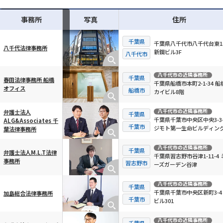
事務所
写真
住所
千葉県
千葉県八千代市八千代台東1-
八千代法律事務所
新鋼ビル3F
横スクロール可能
八千代市
八千代市
の近隣事務所
千葉県
春田法律事務所 船橋
千葉県船橋市本町2-1-34 船
オフィス
船橋市
カイビル8階
八千代市
の近隣事務所
弁護士法人
千葉県
千葉県千葉市中央区中央3-3-
ALG&Associates 千
千葉市
ジモト第一生命ビルディング
葉法律事務所
八千代市
の近隣事務所
千葉県
弁護士法人M.L.T法律
千葉県習志野市谷津1-11-4 
事務所
習志野市
ーズガーデン谷津
八千代市
の近隣事務所
千葉県
千葉県千葉市中央区新町3-4
加島総合法律事務所
千葉市
ビル301
八千代市
の近隣事務所
千葉県