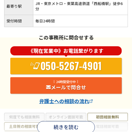
JR・東京メトロ・東葉高速鉄道「西船橋駅」徒歩6
最寄り駅
分
受付時間
毎日24時間
この事務所に問合せする
《現在営業中》お電話繋がります
050-5267-4901
24時間受付中
メールで問合せ
弁護士
への相談の流れ
何度でも相談無料
オンライン面談可能
初回相談無料
続きを読む
土日祝の相談可能
19時以降電話可能
電話相談可能