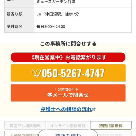
ミューズガーデン谷津
最寄り駅
JR「津田沼駅」徒歩7分
受付時間
毎日9:00～24:00
この事務所に問合せする
《現在営業中》お電話繋がります
050-5267-4747
24時間受付中
メールで問合せ
弁護士
への相談の流れ
何度でも相談無料
オンライン面談可能
初回相談無料
続きを読む
土日祝の相談可能
19時以降電話可能
電話相談可能