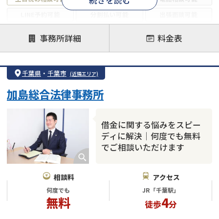
LINE予約可能
分割払い可能
出張面談可能
後払い可能
事務所詳細
料金表
注力案件
借金返済相談・交渉
自己破産
任意整理
千葉県
・
千葉市
(近隣エリア)
個人再生
時効援用
過払い金返還請求
加島総合法律事務所
会社破産・法人破産
住宅ローン
消費者金融・サラ金
カードローン
闇金
奨学金
借金に関する悩みをスピー
ディに解決｜何度でも無料
でご相談いただけます
相談料
アクセス
何度でも
JR「千葉駅」
無料
4
徒歩
分