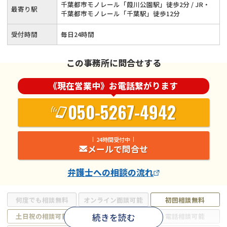
千葉都市モノレール「葭川公園駅」徒歩2分 / JR・
最寄り駅
千葉都市モノレール「千葉駅」徒歩12分
受付時間
毎日24時間
この事務所に問合せする
《現在営業中》お電話繋がります
050-5267-4942
24時間受付中
メールで問合せ
弁護士
への相談の流れ
何度でも相談無料
オンライン面談可能
初回相談無料
続きを読む
土日祝の相談可能
19時以降電話可能
電話相談可能