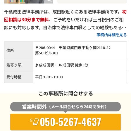
千葉成田法律事務所は、成田駅近くにある法律事務所です。
初
回相談は30分まで無料
、ご予約をいだければ土日祝日のご相
談にも対応します。自治体で法律専門職としての経験もある弁
事務所詳細を見る
護士が、債務者ひとりひとりの目線に立ち適切な解決に導きま
す。借金問題でお困りの方は、お気軽に当事務所までご相談く
〒
286
-
0044
千葉県成田市不動ケ岡2118-32
住所
ださい。
第5CIビル302
最寄り駅
京成成田駅・JR成田駅 徒歩5分
受付時間
平日9:30〜19:00
この事務所に問合せする
営業時間外
（メール問合せなら24時間受付）
050-5267-4637