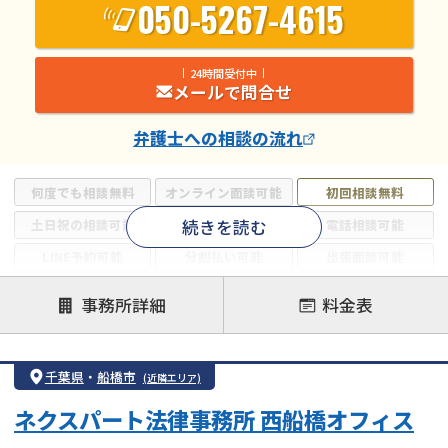
050-5267-4615
24時間受付中
メールで問合せ
弁護士
への相談の流れ
何度でも相談無料
オンライン面談可能
初回相談無料
続きを読む
土日祝の相談可能
19時以降電話可能
電話相談可能
LINE予約可能
分割払い可能
出張面談可能
後払い可能
事務所詳細
料金表
注力案件
借金返済相談・交渉
自己破産
任意整理
千葉県
・
船橋市
(近隣エリア)
個人再生
時効援用
過払い金返還請求
ネクスパート法律事務所 西船橋オフィス
会社破産・法人破産
住宅ローン
消費者金融・サラ金