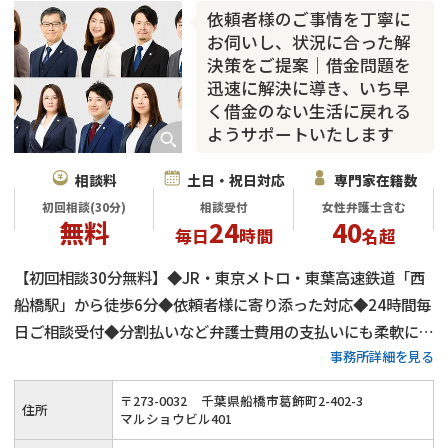
カードローン
闇金
奨学金
依頼者様のご事情を丁寧に
お伺いし、状況に合った解
決策をご提案｜借金問題を
迅速に解決に導き、いち早
く借金のない生活に戻れる
ようサポートいたします
相談料
土日・祝日対応
専門家在籍数
初回相談(30分)
相談受付
女性弁護士含む
無料
24
40
毎日
時間
名超
【初回相談30分無料】◆JR・東京メトロ・東葉高速鉄道「西
船橋駅」から徒歩6分◆依頼者様に寄り添った対応◆24時間毎
日ご相談受付◆分割払いなど弁護士費用の支払いにも柔軟に対
事務所詳細を見る
応◆メリット・デメリットを丁寧に説明◆複数名体制でスピー
ディに解決へ導きます◆明瞭な料金システムをご用意
〒
273
-
0032
千葉県船橋市葛飾町2-402-3
住所
マルショウビル401