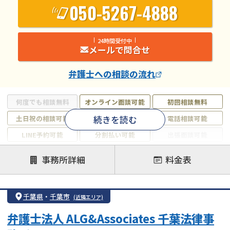
050-5267-4888
24時間受付中
メールで問合せ
弁護士
への相談の流れ
何度でも相談無料
オンライン面談可能
初回相談無料
続きを読む
土日祝の相談可能
19時以降電話可能
電話相談可能
LINE予約可能
分割払い可能
出張面談可能
後払い可能
事務所詳細
料金表
注力案件
借金返済相談・交渉
自己破産
任意整理
千葉県
・
千葉市
(近隣エリア)
個人再生
時効援用
過払い金返還請求
弁護士法人 ALG&Associates 千葉法律事
会社破産・法人破産
住宅ローン
消費者金融・サラ金