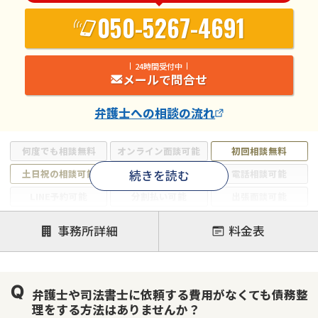
050-5267-4691
24時間受付中
メールで問合せ
弁護士
への相談の流れ
何度でも相談無料
オンライン面談可能
初回相談無料
続きを読む
土日祝の相談可能
19時以降電話可能
電話相談可能
LINE予約可能
分割払い可能
出張面談可能
後払い可能
事務所詳細
料金表
注力案件
借金返済相談・交渉
自己破産
任意整理
弁護士や司法書士に依頼する費用がなくても債務整
個人再生
時効援用
過払い金返還請求
理をする方法はありませんか？
会社破産・法人破産
住宅ローン
消費者金融・サラ金