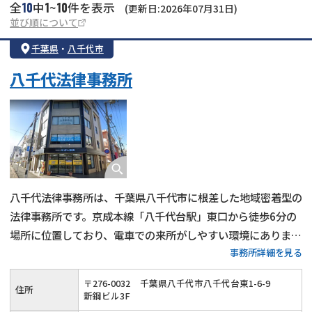
10
1
10
全
中
~
件を表示
(更新日:2026年07月31日)
並び順について
千葉県
・
八千代市
八千代法律事務所
八千代法律事務所は、千葉県八千代市に根差した地域密着型の
法律事務所です。京成本線「八千代台駅」東口から徒歩6分の
場所に位置しており、電車での来所がしやすい環境にありま
事務所詳細を見る
す。初回30分の無料法律相談を行なっており、費用面に不安が
ある方が少しでも利用しやすいよう配慮されています。
〒
276
-
0032
千葉県八千代市八千代台東1-6-9
住所
新鋼ビル3F