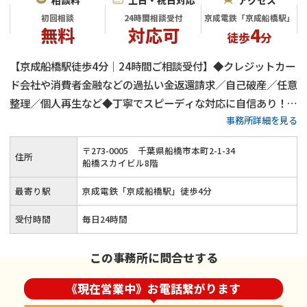
初回相談
24時間相談受付
京成電鉄「京成船橋駅」
無料
対応可
4
徒歩
分
【京成船橋駅徒歩4分｜24時間ご相談受付】◆クレジットカー
ド会社や消費者金融などの過払い金返還請求／自己破産／任意
整理／個人再生など◆丁寧でスピーディな対応に自信あり！千
事務所詳細を見る
葉県で借金にお悩みの方は当事務所へお任せを◎分割払いや後
払いも可≪夜間・土日祝日のご相談も対応≫
〒
273
-
0005
千葉県船橋市本町2-1-34
住所
船橋スカイビル8階
最寄り駅
京成電鉄「京成船橋駅」徒歩4分
受付時間
毎日24時間
この事務所に問合せする
《現在営業中》お電話繋がります