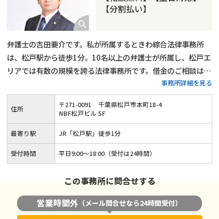
【分割払い】
弁護士の吉田要介です。私が所属するときわ綜合法律事務所
は、松戸駅から徒歩1分。10名以上の弁護士が所属し、松戸エ
リアでは有数の規模を誇る法律事務所です。借金のご相談は
初
事務所詳細を見る
回相談無料、お電話でのお問い合わせには毎日24時間対応
し
ております。費用のお支払いは分割払いで構いませんので、ぜ
〒
271
-
0091
千葉県松戸市本町18-4
住所
ひお気軽にご相談ください。ご予約をいただければ、
土日祝日
NBF松戸ビル 5F
のご相談にも対応可能
です。債務整理によって借金問題をいち
最寄り駅
JR「松戸駅」徒歩1分
早く解決できるよう、サポートさせていただきます。
受付時間
平日9:00〜18:00（受付は24時間）
この事務所に問合せする
営業時間外
（メール問合せなら24時間受付）