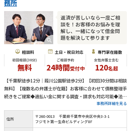
務所
カードローン
闇金
奨学金
返済が苦しいなら一度ご相
談を！お客様のお悩みを理
解し、一緒になって借金問
題を解決して参ります
相談料
土日・祝日対応
専門家在籍数
初回相談(30分)
ご相談予約
女性弁護士含む
無料
24時間
120
受付中
名超
【千葉駅徒歩12分｜葭川公園駅徒歩2分】【初回30分間は相談
無料】【複数名の弁護士が在籍】お客様に合わせて債務整理手
続きをご提案◆過払い金に関する調査・請求も対応可能◆法人
事務所詳細を見る
向けの破産や民事再生も得意◆借金や返済に関するお悩みを丁
寧にヒアリングしながら、一緒に借金問題の解決を目指して参
〒
260
-
0013
千葉県千葉市中央区中央3-3-1
住所
ります。
フジモト第一生命ビルディング8F