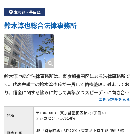
東京都
・
墨田区
鈴木淳也総合法律事務所
鈴木淳也総合法律事務所は、東京都墨田区にある法律事務所で
す。代表弁護士の鈴木淳也氏が一貫して債務整理に対応してお
り、借金に関する悩みに対して真摯かつスピーディに向き合っ
事務所詳細を見る
てくれるのが特徴です。任意整理・自己破産・個人再生など、
各手続きについて詳しく相談でき、生活再建に向けた法的支援
〒
130
-
0013
東京都墨田区錦糸1丁目2-1
住所
が受けられます。
アルカセントラル14階
JR「錦糸町駅」徒歩2分 / 東京メトロ半蔵門線「錦
最寄り駅