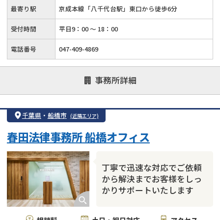
最寄り駅
京成本線「八千代台駅」東口から徒歩6分
受付時間
平日9：00 ～ 18：00
電話番号
047-409-4869
事務所詳細
千葉県
・
船橋市
(近隣エリア)
春田法律事務所 船橋オフィス
丁寧で迅速な対応でご依頼
から解決までお客様をしっ
かりサポートいたします
相談料
土日・祝日対応
アクセス