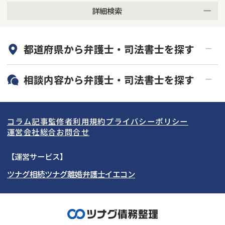
詳細検索
何度でも相談無料
オンライン面談可能
都道府県から
弁護士・司法書士
を探す
初回相談無料
土日祝の相談可能
19時以降電話可能
電話相談可能
北海道・東北
相談内容から
弁護士・司法書士
を探す
LINE予約可能
分割払い可能
関東
北海道
青森県
借金返済相談・交渉
自己破産
出張面談可能
後払い可能
コラム記事
監修者
利用規約
プライバシーポリシー
任意整理
個人再生
東海
岩手県
東京都
宮城県
神奈川県
運営会社
総合お問合せ
時効援用
過払い金返還請求
関西
秋田県
埼玉県
愛知県
山形県
千葉県
静岡県
【運営サービス】
会社破産・法人破産
住宅ローン
ツナグ相続
ツナグ離婚弁護士
イエコン
北陸・甲信越
福島県
茨城県
岐阜県
大阪府
群馬県
山梨県
京都府
消費者金融・サラ金
カードローン・クレジッ
ト会社
中国・四国
栃木県
兵庫県
長野県
奈良県
石川県
闇金
奨学金