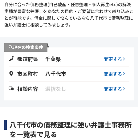
自分に合った債務整理(自己破産・任意整理・個人再生etc)の解決
実績が豊富な弁護士をあなたの目的・ご要望に合わせて絞り込みこ
会社破産・法人破産
個人再生（民事再生）
とが可能です。借金に関して悩んでいるなら八千代市で債務整理に
強い弁護士に相談してみましょう。
消費者金融・サラ金
過払金
借金問題
現在の検索条件
闇金
都道府県
千葉県
変更する
市区町村
八千代市
変更する
相談内容
選択なし
変更する
八千代市の債務整理に強い弁護士事務所
を一覧表で見る