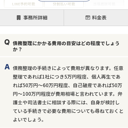
LINE予約可能
分割払い可能
出張面談可能
後払い可能
事務所詳細
料金表
注力案件
借金返済相談・交渉
自己破産
任意整理
債務整理にかかる費用の目安はどの程度でしょう
個人再生
時効援用
過払い金返還請求
か？
会社破産・法人破産
住宅ローン
消費者金融・サラ金
カードローン
闇金
奨学金
債務整理の手続きによって費用が異なります。任意
整理であれば1社につき5万円程度、個人再生であ
れば50万円〜60万円程度、自己破産であれば50万
円〜100万円程度が費用相場と言われています。弁
護士や司法書士に相談する際には、自身が検討し
ている手続きで必要な費用についても尋ねておくと
よいでしょう。