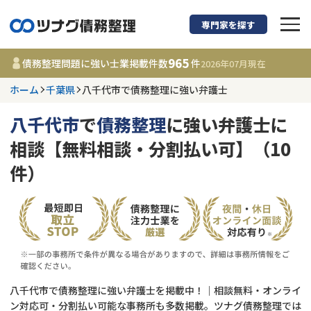
専門家を探す
債務整理に強い弁護
965
債務整理問題に強い士業掲載件数
件
2026年07月
現在
ホーム
千葉県
八千代市で債務整理に強い弁護士
千葉県
八千代市
で
債務整理
に強い弁護士に
965
事務所
件
相談【無料相談・分割払い可】（10
更新日 :
2026年07月31日
件）
相談内容で探す
借金返済相談・交渉
費用相場
任意整理
コラム
八千代市で債務整理に強い弁護士を掲載中！｜相談無料・オンライ
時効援用
債務整理
ン対応可・分割払い可能な事務所も多数掲載。ツナグ債務整理では