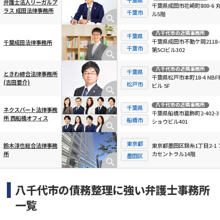
弁護士法人リーガルプ
千葉県成田市花崎町800-6 
ラス 成田法律事務所
千葉市
ル5階
八千代市
の近隣事務所
千葉県
千葉県成田市不動ケ岡2118-
千葉成田法律事務所
千葉市
第5CIビル302
八千代市
の近隣事務所
千葉県
ときわ綜合法律事務所
千葉県松戸市本町18-4 NB
(吉田要介)
松戸市
ビル 5F
八千代市
の近隣事務所
千葉県
ネクスパート法律事務
千葉県船橋市葛飾町2-402-3
所 西船橋オフィス
船橋市
ショウビル401
東京都
東京都墨田区錦糸1丁目2-1 
鈴木淳也総合法律事務
カセントラル14階
所
墨田区
八千代市の債務整理に強い弁護士事務所
一覧