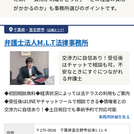
がかかるのか」も事務所選びのポイントです。
千葉県
・
習志野市
(近隣エリア)
弁護士法人M.L.T法律事務所
交渉力に自信あり！受任後
はチャットで相談も可。不
安なときにすぐにつながれ
る弁護士
◆初回相談無料◆経済状況によっては法テラスの利用もご案内
◆受任後はLINEやチャットツールで相談できる◆債権者との
交渉力に自信あり！◆土日祝日でも事前予約で対応可能
事務所詳細を見る
〒
275
-
0026
千葉県習志野市谷津1-11-4
住所