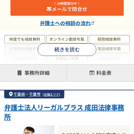
24時間受付中
メールで問合せ
弁護士
への相談の流れ
何度でも相談無料
オンライン面談可能
初回相談無料
続きを読む
土日祝の相談可能
19時以降電話可能
電話相談可能
LINE予約可能
分割払い可能
出張面談可能
後払い可能
事務所詳細
料金表
注力案件
借金返済相談・交渉
自己破産
任意整理
千葉県
・
千葉市
(近隣エリア)
個人再生
時効援用
過払い金返還請求
弁護士法人リーガルプラス 成田法律事務
会社破産・法人破産
住宅ローン
消費者金融・サラ金
所
カードローン
闇金
奨学金