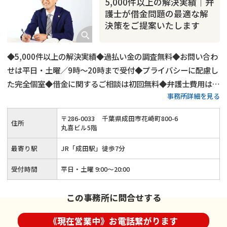
5,000件以上の解決実績｜弁
護士が借金問題の最適な解
決策をご提案いたします
◆5,000件以上の解決実績◆過払い金の調査無料◆お問い合わ
せは平日・土曜／9時〜20時まで受付◆プライバシーに配慮し
た完全個室◆借金に関するご相談は初回無料◆弁護士費用は分
事務所詳細を見る
割払いも可◆JR「成田駅」から徒歩7分
〒
286
-
0033
千葉県成田市花崎町800-6
住所
丸喜ビル5階
最寄り駅
JR「成田駅」徒歩7分
受付時間
平日・土曜 9:00～20:00
この事務所に問合せする
《現在営業中》お電話繋がります