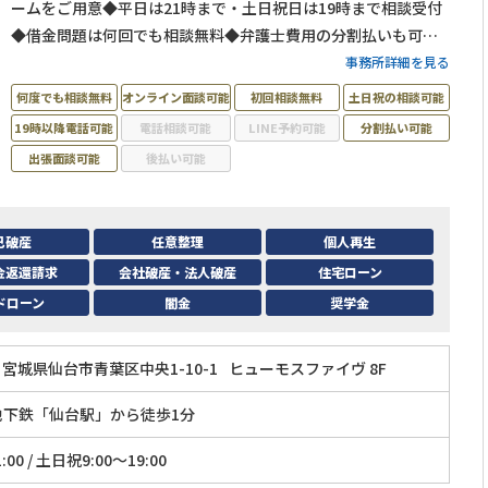
ームをご用意◆平日は21時まで・土日祝日は19時まで相談受付
◆借金問題は何回でも相談無料◆弁護士費用の分割払いも可
◆JR・仙台市地下鉄「仙台駅」から徒歩1分
事務所詳細を見る
何度でも相談無料
オンライン面談可能
初回相談無料
土日祝の相談可能
19時以降電話可能
電話相談可能
LINE予約可能
分割払い可能
出張面談可能
後払い可能
己破産
任意整理
個人再生
金返還請求
会社破産・法人破産
住宅ローン
ドローン
闇金
奨学金
宮城県仙台市青葉区中央1-10-1
ヒューモスファイヴ 8F
地下鉄「仙台駅」から徒歩1分
:00 / 土日祝9:00～19:00