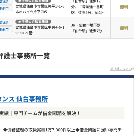
岩手県
の近隣事務所
「仙台駅」徒歩12
宮城県
宮城県仙台市青葉区片平1-1-6
無料
分、「青葉通一番町
仙台市
ネオハイツ片平705
駅」徒歩5分、仙台市
営バス・宮城交通「高
岩手県
の近隣事務所
宮城県
等裁判所前」から徒歩
JR・仙台市地下鉄
宮城県仙台市青葉区中央4-6-1
無料
仙台市
1分
「仙台駅」徒歩7分
SS30 21階
弁護士事務所一覧
並び順について
ンス 仙台事務所
理の実績｜専門チームが借金問題を解決！
◆債務整理の取扱実績1万7,000件以上◆借金問題に強い専門チ