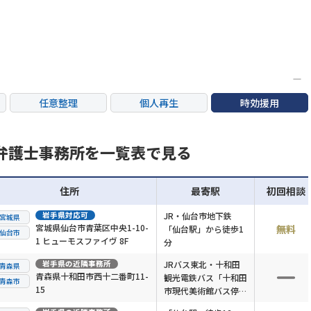
任意整理
個人再生
時効援用
カードローン・クレ
産
住宅ローン
消費者金融・サラ金
ジット会社
弁護士事務所を一覧表で見る
住所
最寄駅
初回相談
岩手県
対応可
JR・仙台市地下鉄
宮城県
宮城県仙台市青葉区中央1-10-
無料
「仙台駅」から徒歩1
仙台市
1 ヒューモスファイヴ 8F
分
岩手県
の近隣事務所
JRバス東北・十和田
青森県
青森県十和田市西十二番町11-
観光電鉄バス「十和田
青森市
15
市現代美術館バス停」
徒歩8分