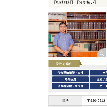
【相談無料】【分割払い】
注力案件
借金返済相談・交渉
自
時効援用
過払い
消費者金融・サラ金
カー
住所
〒
980
-
0812