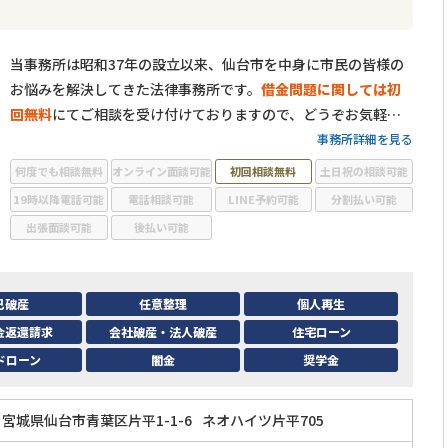
当事務所は昭和37年の設立以来、仙台市を中身に市民の皆様の
お悩みを解決してきた法律事務所です。
借金問題に関しては初
回無料
にてご相談を受け付けておりますので、どうぞお気軽に
ご相談ください。30年近く弁護士として培ってきたノウハウを
事務所詳細を見る
活かし、皆様に親身に寄り添って適切な解決策をご提案いたし
何度でも相談無料
オンライン面談可能
初回相談無料
土日祝の相談可能
ます。
19時以降電話可能
電話相談可能
LINE予約可能
分割払い可能
出張面談可能
後払い可能
己破産
任意整理
個人再生
金返還請求
会社破産・法人破産
住宅ローン
ドローン
闇金
奨学金
宮城県仙台市青葉区片平1-1-6
ネオハイツ片平705