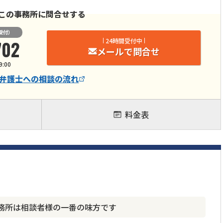
この事務所に問合せする
受付）
702
24時間受付中
メールで問合せ
9:00
弁護士
への相談の流れ
料金表
務所は相談者様の一番の味方です