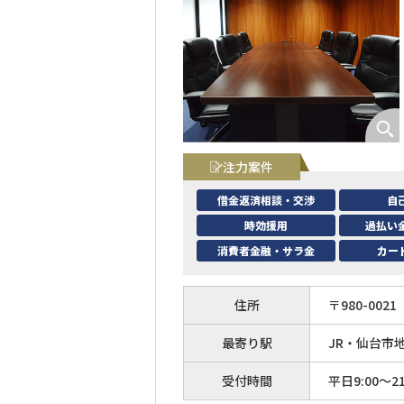
注力案件
借金返済相談・交渉
自
時効援用
過払い
消費者金融・サラ金
カー
住所
〒
980
-
0021
最寄り駅
JR・仙台市
受付時間
平日9:00～21