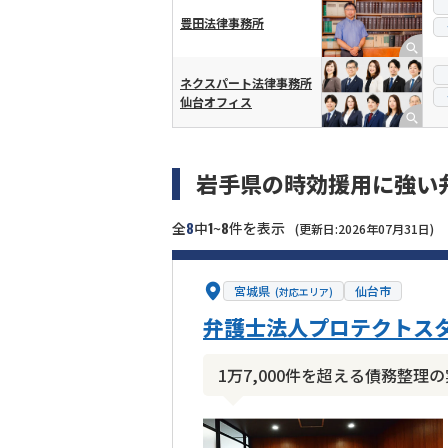
豊田法律事務所
ネクスパート法律事務所
仙台オフィス
岩手県の時効援用に強い
8
1
8
全
中
~
件を表示
(更新日:2026年07月31日)
宮城県
仙台市
(対応エリア)
弁護士法人プロテクトスタ
1万7,000件を超える債務整