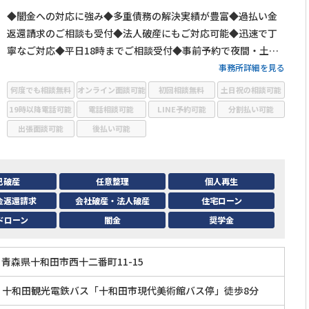
◆闇金への対応に強み◆多重債務の解決実績が豊富◆過払い金
返還請求のご相談も受付◆法人破産にもご対応可能◆迅速で丁
寧なご対応◆平日18時までご相談受付◆事前予約で夜間・土日
祝日のご相談も可◆弁護士費用の分割払い可
事務所詳細を見る
何度でも相談無料
オンライン面談可能
初回相談無料
土日祝の相談可能
19時以降電話可能
電話相談可能
LINE予約可能
分割払い可能
出張面談可能
後払い可能
己破産
任意整理
個人再生
金返還請求
会社破産・法人破産
住宅ローン
ドローン
闇金
奨学金
青森県十和田市西十二番町11-15
・十和田観光電鉄バス「十和田市現代美術館バス停」徒歩8分