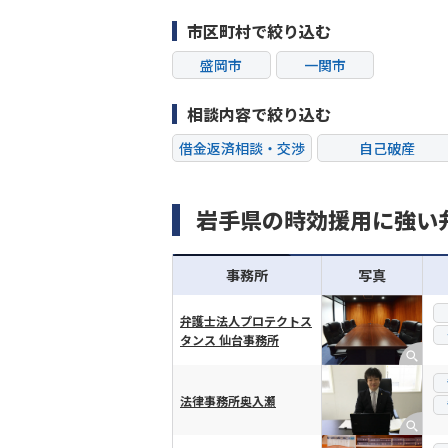
市区町村で絞り込む
盛岡市
一関市
相談内容で絞り込む
借金返済相談・交渉
自己破産
過払い金返還請求
会社破産・法人破
岩手県の時効援用に強い
闇金
奨学金
事務所
写真
弁護士法人プロテクトス
タンス 仙台事務所
横スクロール可能
法律事務所奥入瀬