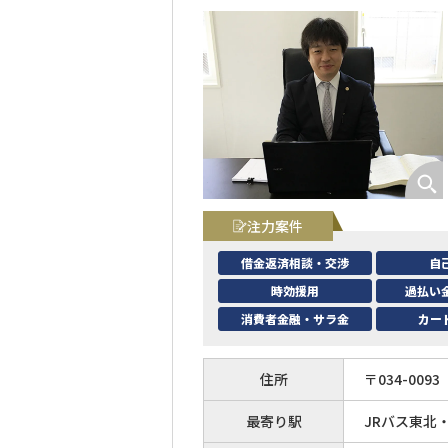
注力案件
借金返済相談・交渉
自
時効援用
過払い
消費者金融・サラ金
カー
住所
〒
034
-
0093
最寄り駅
JRバス東北