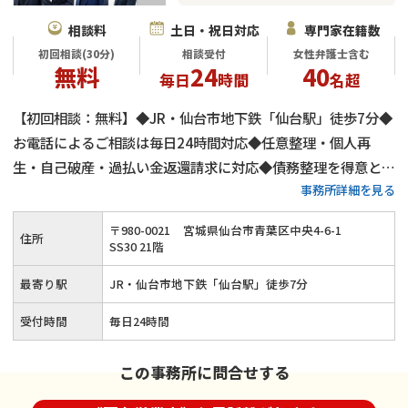
相談料
土日・祝日対応
専門家在籍数
初回相談(30分)
相談受付
女性弁護士含む
無料
24
40
毎日
時間
名超
【初回相談：無料】◆JR・仙台市地下鉄「仙台駅」徒歩7分◆
お電話によるご相談は毎日24時間対応◆任意整理・個人再
生・自己破産・過払い金返還請求に対応◆債務整理を得意と
事務所詳細を見る
し、数多くの事件解決をサポート◆弁護士費用の分割払いもご
相談ください
〒
980
-
0021
宮城県仙台市青葉区中央4-6-1
住所
SS30 21階
最寄り駅
JR・仙台市地下鉄「仙台駅」徒歩7分
受付時間
毎日24時間
この事務所に問合せする