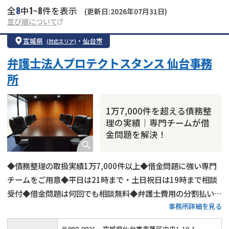
8
1
8
全
中
~
件を表示
(更新日:2026年07月31日)
並び順について
宮城県
・
仙台市
(対応エリア)
弁護士法人プロテクトスタンス 仙台事務
所
1万7,000件を超える債務整
理の実績｜専門チームが借
金問題を解決！
◆債務整理の取扱実績1万7,000件以上◆借金問題に強い専門
チームをご用意◆平日は21時まで・土日祝日は19時まで相談
受付◆借金問題は何回でも相談無料◆弁護士費用の分割払いも
事務所詳細を見る
可◆JR・仙台市地下鉄「仙台駅」から徒歩1分
〒
980
-
0021
宮城県仙台市青葉区中央1-10-1