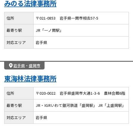
みのる法律事務所
会社破産・法人破産
住宅ローン
消費者金融・サラ金
カードローン
闇金
奨学金
住所
〒
021
-
0853
岩手県一関市相去57-5
最寄り駅
JR「一ノ関駅」
対応エリア
岩手県
岩手県
・
盛岡市
東海林法律事務所
住所
〒
020
-
0022
岩手県盛岡市大通1-3-6
農林会館6階
最寄り駅
JR・IGRいわて銀河鉄道「盛岡駅」 JR「上盛岡駅」
対応エリア
岩手県