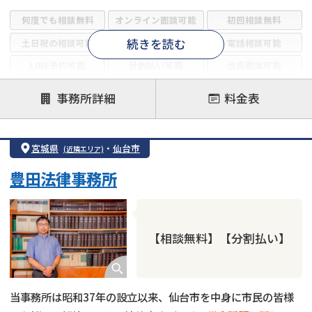
何度でも相談無料
オンライン面談可能
初回相談無料
続きを読む
土日祝の相談可能
19時以降電話可能
電話相談可能
LINE予約可能
分割払い可能
出張面談可能
後払い可能
事務所詳細
料金表
注力案件
借金返済相談・交渉
自己破産
任意整理
宮城県
・
仙台市
(近隣エリア)
個人再生
時効援用
過払い金返還請求
豊田法律事務所
会社破産・法人破産
住宅ローン
消費者金融・サラ金
カードローン
闇金
奨学金
【相談無料】【分割払い】
当事務所は昭和37年の設立以来、仙台市を中身に市民の皆様