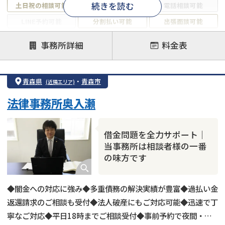
続きを読む
土日祝の相談可能
19時以降電話可能
電話相談可能
LINE予約可能
分割払い可能
出張面談可能
後払い可能
事務所詳細
料金表
注力案件
借金返済相談・交渉
自己破産
任意整理
青森県
・
青森市
(近隣エリア)
個人再生
時効援用
過払い金返還請求
法律事務所奥入瀬
会社破産・法人破産
住宅ローン
消費者金融・サラ金
カードローン
闇金
奨学金
借金問題を全力サポート｜
当事務所は相談者様の一番
の味方です
◆闇金への対応に強み◆多重債務の解決実績が豊富◆過払い金
返還請求のご相談も受付◆法人破産にもご対応可能◆迅速で丁
寧なご対応◆平日18時までご相談受付◆事前予約で夜間・土