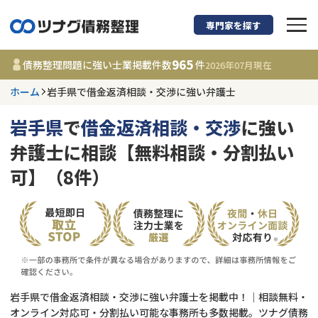
専門家を探す
債務整理に強い弁護
965
債務整理問題に強い士業掲載件数
件
2026年07月
現在
ホーム
岩手県で借金返済相談・交渉に強い弁護士
岩手県
岩手県
で
借金返済相談・交渉
に強い
965
事務所
件
弁護士に相談【無料相談・分割払い
更新日 :
2026年07月31日
可】（8件）
相談内容で探す
借金返済相談・交渉
費用相場
任意整理
コラム
岩手県で借金返済相談・交渉に強い弁護士を掲載中！｜相談無料・
時効援用
債務整理
オンライン対応可・分割払い可能な事務所も多数掲載。ツナグ債務