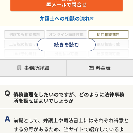
メールで問合せ
弁護士
への相談の流れ
何度でも相談無料
オンライン面談可能
初回相談無料
続きを読む
土日祝の相談可能
19時以降電話可能
電話相談可能
LINE予約可能
分割払い可能
出張面談可能
後払い可能
事務所詳細
料金表
注力案件
借金返済相談・交渉
自己破産
任意整理
債務整理をしたいのですが、どのように法律事務
個人再生
時効援用
過払い金返還請求
所を探せばよいでしょうか
会社破産・法人破産
住宅ローン
消費者金融・サラ金
カードローン
闇金
奨学金
前提として、弁護士や司法書士にはそれぞれ得意と
する分野があるため、当サイトで紹介しているよ