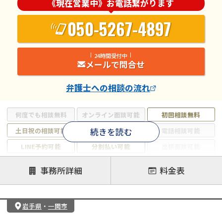
《現在営業中》お電話繋がります
050-5267-4897
24時間受付中
メールで問合せ
弁護士
への相談の流れ
何度でも相談無料
オンライン面談可能
初回相談無料
続きを読む
土日祝の相談可能
19時以降電話可能
電話相談可能
LINE予約可能
分割払い可能
出張面談可能
後払い可能
事務所詳細
料金表
注力案件
借金返済相談・交渉
自己破産
任意整理
岩手県
・
一関市
個人再生
時効援用
過払い金返還請求