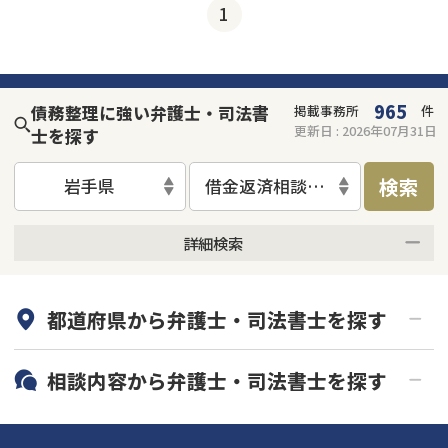
1
965
債務整理に強い弁護士・司法書
掲載事務所
件
更新日 :
2026年07月31日
士を探す
検索
岩手県
借金返済相談・交渉
詳細検索
何度でも相談無料
オンライン面談可能
都道府県から
弁護士・司法書士
を探す
初回相談無料
土日祝の相談可能
19時以降電話可能
電話相談可能
北海道・東北
相談内容から
弁護士・司法書士
を探す
LINE予約可能
分割払い可能
関東
北海道
青森県
借金返済相談・交渉
自己破産
出張面談可能
後払い可能