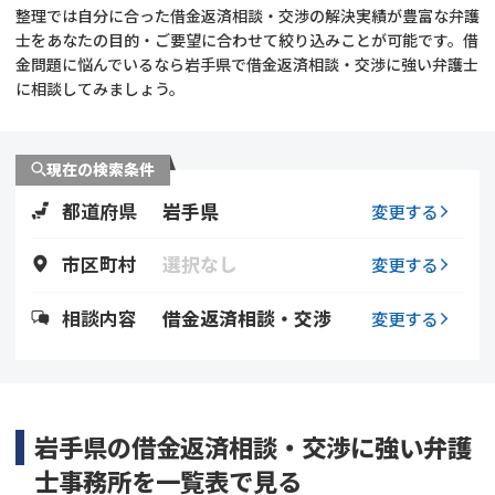
整理では自分に合った借金返済相談・交渉の解決実績が豊富な弁護
士をあなたの目的・ご要望に合わせて絞り込みことが可能です。借
会社破産・法人破産
個人再生（民事再生）
金問題に悩んでいるなら岩手県で借金返済相談・交渉に強い弁護士
に相談してみましょう。
消費者金融・サラ金
過払金
借金問題
現在の検索条件
闇金
都道府県
岩手県
変更する
市区町村
選択なし
変更する
相談内容
借金返済相談・交渉
変更する
岩手県の借金返済相談・交渉に強い弁護
士事務所を一覧表で見る