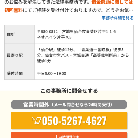
のお悩みを解決してきた法律事務所です。
借金問題に関しては
初回無料
にてご相談を受け付けておりますので、どうぞお気軽
事務所詳細を見る
にご相談ください。30年近く弁護士として培ってきたノウハ
ウを活かし、皆様に親身に寄り添って適切な解決策をご提案い
〒
980
-
0812
宮城県仙台市青葉区片平1-1-6
住所
たします。
ネオハイツ片平705
「仙台駅」徒歩12分、「青葉通一番町駅」徒歩5
最寄り駅
分、仙台市営バス・宮城交通「高等裁判所前」から
徒歩1分
受付時間
平日9:00〜19:00
この事務所に問合せする
営業時間外
（メール問合せなら24時間受付）
050-5267-4627
24時間受付中