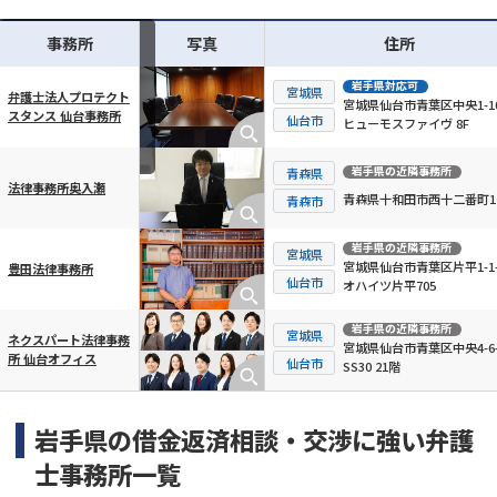
事務所
写真
住所
岩手県
対応可
宮城県
弁護士法人プロテクト
宮城県仙台市青葉区中央1-10
スタンス 仙台事務所
横スクロール可能
仙台市
ヒューモスファイヴ 8F
岩手県
の近隣事務所
青森県
法律事務所奥入瀬
青森県十和田市西十二番町11
青森市
岩手県
の近隣事務所
宮城県
宮城県仙台市青葉区片平1-1-
豊田法律事務所
仙台市
オハイツ片平705
岩手県
の近隣事務所
宮城県
ネクスパート法律事務
宮城県仙台市青葉区中央4-6-
所 仙台オフィス
仙台市
SS30 21階
岩手県の借金返済相談・交渉に強い弁護
士事務所一覧