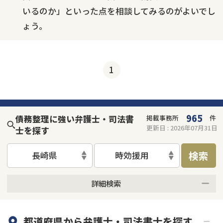
いるのか」といった点を相談してみるのがよいでし
ょう。
1
965
債務整理に強い弁護士・司法書
掲載事務所
件
更新日 :
2026年07月31日
士を探す
検索
長崎県
時効援用
詳細検索
何度でも相談無料
オンライン面談可能
都道府県から
弁護士・司法書士
を探す
初回相談無料
土日祝の相談可能