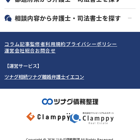
19時以降電話可能
電話相談可能
北海道・東北
相談内容から
弁護士・司法書士
を探す
LINE予約可能
分割払い可能
関東
北海道
青森県
借金返済相談・交渉
自己破産
出張面談可能
後払い可能
コラム記事
監修者
利用規約
プライバシーポリシー
任意整理
個人再生
東海
岩手県
東京都
宮城県
神奈川県
運営会社
総合お問合せ
時効援用
過払い金返還請求
関西
秋田県
埼玉県
愛知県
山形県
千葉県
静岡県
【運営サービス】
会社破産・法人破産
住宅ローン
ツナグ相続
ツナグ離婚弁護士
イエコン
北陸・甲信越
福島県
茨城県
岐阜県
大阪府
群馬県
山梨県
京都府
消費者金融・サラ金
カードローン・クレジッ
ト会社
中国・四国
栃木県
兵庫県
長野県
奈良県
石川県
闇金
奨学金
九州・沖縄
滋賀県
福井県
広島県
和歌山県
富山県
岡山県
新潟県
山口県
福岡県
三重県
島根県
佐賀県
Copyright ©
2026
ツナグ債務整理
All Rights Reserved.