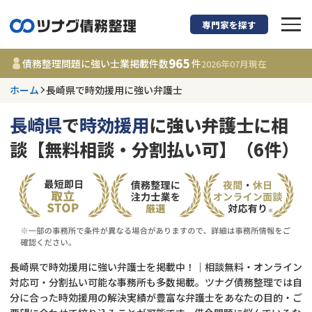
専門家を探す
債務整理に強い弁護
965
債務整理問題に強い士業掲載件数
件
2026年07月
現在
ホーム
長崎県で時効援用に強い弁護士
長崎県
長崎県
で
時効援用
に強い弁護士に相
965
事務所
件
談【無料相談・分割払い可】（6件）
更新日 :
2026年07月31日
相談内容で探す
借金返済相談・交渉
費用相場
任意整理
コラム
長崎県で時効援用に強い弁護士を掲載中！｜相談無料・オンライン
対応可・分割払い可能な事務所も多数掲載。ツナグ債務整理では自
分に合った時効援用の解決実績が豊富な弁護士をあなたの目的・ご
時効援用
債務整理