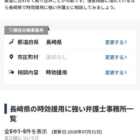
要望に合わせて絞り込みことが可能です。借金問題に悩んでいるな
ら長崎県で時効援用に強い弁護士に相談してみましょう。
会社破産・法人破産
個人再生（民事再生）
消費者金融・サラ金
過払金
現在の検索条件
都道府県
長崎県
変更する
借金問題
闇金
市区町村
選択なし
変更する
相談内容
時効援用
変更する
長崎県の時効援用に強い弁護士事務所一
覧
6
1
6
全
中
~
件を表示
(更新日:2026年07月31日)
並び順について