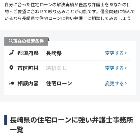
自分に合った住宅ローンの解決実績が豊富な弁護士をあなたの目
的・ご要望に合わせて絞り込みことが可能です。借金問題に悩んで
会社破産・法人破産
個人再生（民事再生）
いるなら長崎県で住宅ローンに強い弁護士に相談してみましょう。
消費者金融・サラ金
過払金
現在の検索条件
借金問題
闇金
都道府県
長崎県
変更する
市区町村
選択なし
変更する
相談内容
住宅ローン
変更する
長崎県の住宅ローンに強い弁護士事務所
一覧