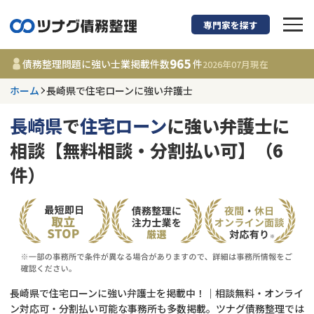
専門家を探す
債務整理に強い弁護
965
債務整理問題に強い士業掲載件数
件
2026年07月
現在
ホーム
長崎県で住宅ローンに強い弁護士
長崎県
長崎県
で
住宅ローン
に強い弁護士に
965
事務所
件
相談【無料相談・分割払い可】（6
更新日 :
2026年07月31日
件）
相談内容で探す
借金返済相談・交渉
費用相場
任意整理
コラム
長崎県で住宅ローンに強い弁護士を掲載中！｜相談無料・オンライ
時効援用
債務整理
ン対応可・分割払い可能な事務所も多数掲載。ツナグ債務整理では