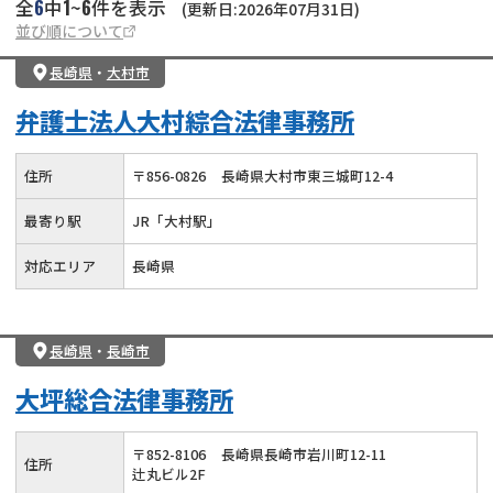
6
1
6
全
中
~
件を表示
(更新日:2026年07月31日)
並び順について
長崎県
・
大村市
弁護士法人大村綜合法律事務所
住所
〒
856
-
0826
長崎県大村市東三城町12-4
最寄り駅
JR「大村駅」
対応エリア
長崎県
長崎県
・
長崎市
大坪総合法律事務所
〒
852
-
8106
長崎県長崎市岩川町12-11
住所
辻丸ビル2F