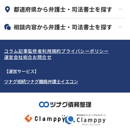
都道府県から
弁護士・司法書士
を探す
初回相談無料
土日祝の相談可能
19時以降電話可能
電話相談可能
北海道・東北
相談内容から
弁護士・司法書士
を探す
LINE予約可能
分割払い可能
関東
北海道
青森県
借金返済相談・交渉
自己破産
出張面談可能
後払い可能
コラム記事
監修者
利用規約
プライバシーポリシー
任意整理
個人再生
東海
岩手県
東京都
宮城県
神奈川県
運営会社
総合お問合せ
時効援用
過払い金返還請求
関西
秋田県
埼玉県
愛知県
山形県
千葉県
静岡県
【運営サービス】
会社破産・法人破産
住宅ローン
ツナグ相続
ツナグ離婚弁護士
イエコン
北陸・甲信越
福島県
茨城県
岐阜県
大阪府
群馬県
山梨県
京都府
消費者金融・サラ金
カードローン・クレジッ
ト会社
中国・四国
栃木県
兵庫県
長野県
奈良県
石川県
闇金
奨学金
九州・沖縄
滋賀県
福井県
広島県
和歌山県
富山県
岡山県