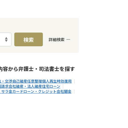
検索
詳細検索
能
LINE予約可能
分割払い可能
内容から
弁護士・司法書士
を探す
談・交渉
自己破産
任意整理
個人再生
時効援用
還請求
会社破産・法人破産
住宅ローン
・サラ金
カードローン・クレジット会社
闇金