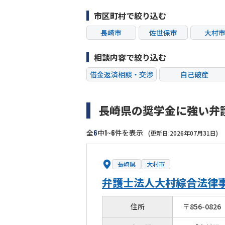
市区町村で絞り込む
長崎市
佐世保市
大村
相談内容で絞り込む
借金返済相談・交渉
自己破産
過払い金返還請求
会社破産・法人破
長崎県の奨学金に強い弁
闇金
奨学金
6
1
6
全
中
~
件を表示
(更新日:2026年07月31日)
長崎県
大村市
弁護士法人大村綜合法律
住所
〒
856
-
0826