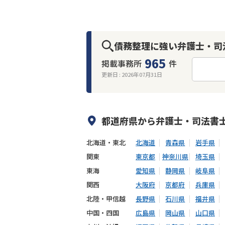
債務整理に強い弁護士・司
965
掲載事務所
件
更新日 :
2026年07月31日
何度でも相談無料
オンライン面談
出張面談可能
後払い可能
都道府県から
弁護士・司法書
北海道・東北
北海道
青森県
岩手県
関東
東京都
神奈川県
埼玉県
東海
愛知県
静岡県
岐阜県
関西
大阪府
京都府
兵庫県
北陸・甲信越
長野県
石川県
福井県
中国・四国
広島県
岡山県
山口県