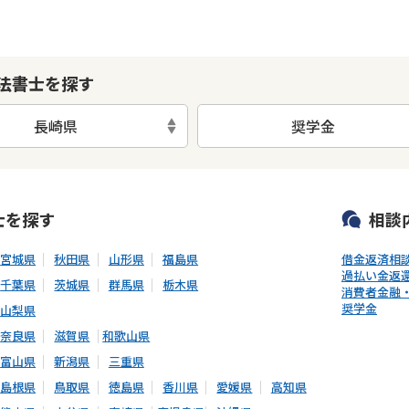
法書士を探す
長崎県
奨学金
可能
初回相談無料
土日祝の相談可能
19時以降電話可能
電話相談可
士
を探す
相談
宮城県
秋田県
山形県
福島県
借金返済相
過払い金返
千葉県
茨城県
群馬県
栃木県
消費者金融
奨学金
山梨県
奈良県
滋賀県
和歌山県
富山県
新潟県
三重県
島根県
鳥取県
徳島県
香川県
愛媛県
高知県