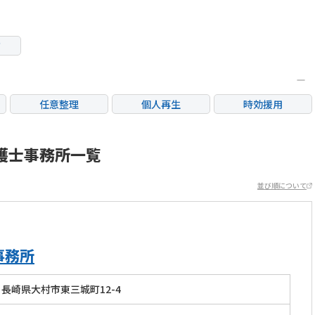
市
任意整理
個人再生
時効援用
カードローン・クレ
産
住宅ローン
消費者金融・サラ金
ジット会社
護士事務所一覧
並び順について
事務所
長崎県大村市東三城町12-4