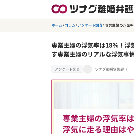
ホーム
コラム
アンケート調査
専業主婦の浮気率
専業主婦の浮気率は18％！浮
す専業主婦のリアルな浮気事
アンケート調査
ツナグ離婚編集部
(
)