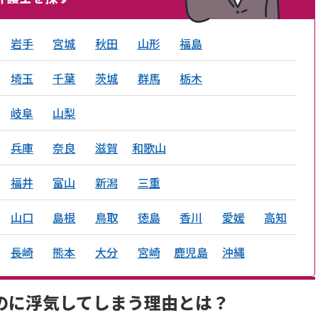
岩手
宮城
秋田
山形
福島
埼玉
千葉
茨城
群馬
栃木
岐阜
山梨
兵庫
奈良
滋賀
和歌山
福井
富山
新潟
三重
山口
島根
鳥取
徳島
香川
愛媛
高知
長崎
熊本
大分
宮崎
鹿児島
沖縄
のに浮気してしまう理由とは？