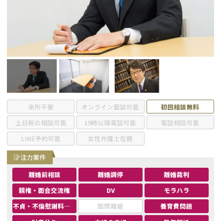
不貞・不倫慰謝料請求
養育費
養育費問題
離婚裁判
内縁の夫婦
慰謝料
国際離婚
来所不要
オンライン面談可能
初回相談無料
DV
土日祝の相談可能
19時以降電話可能
電話相談可能
LINE予約可能
女性弁護士在籍
離婚の相談先
注力案件
離婚したくない
離婚前相談
離婚調停
離婚裁判
親権・面会交流権
DV
モラハラ
その他の男女問題
不貞・不倫慰謝料請求
国際離婚
養育費問題