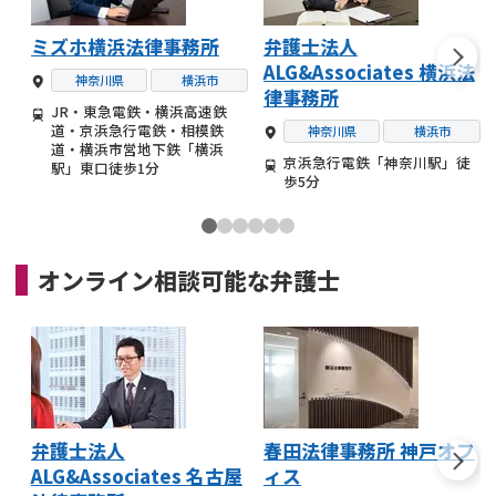
ミズホ横浜法律事務所
弁護士法人
ALG&Associates 横浜法
神奈川県
横浜市
律事務所
JR・東急電鉄・横浜高速鉄
道・京浜急行電鉄・相模鉄
神奈川県
横浜市
道・横浜市営地下鉄「横浜
京浜急行電鉄「神奈川駅」徒
駅」東口徒歩1分
歩5分
オンライン相談可能な
弁護士
弁護士法人
春田法律事務所 神戸オフ
ALG&Associates 名古屋
ィス