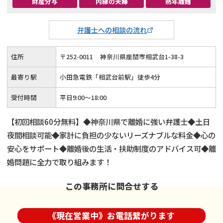
財産分与
内縁の夫婦
熟年離婚
弁護士への相談の流れ
住所
〒
252
-
0011
神奈川県座間市相武台1-38-3
最寄り駅
小田急電鉄「相武台前駅」徒歩4分
受付時間
平日9:00～18:00
【初回相談60分無料】◆神奈川県で離婚に強い弁護士◆土日
夜間相談可能◆家計に負担の少ないリーズナブルな料金◆心の
安心をサポート◆離婚後の生活・扶助制度のアドバイス可◆離
婚問題に全力で取り組みます！
この事務所に問合せする
《現在営業中》お電話繋がります