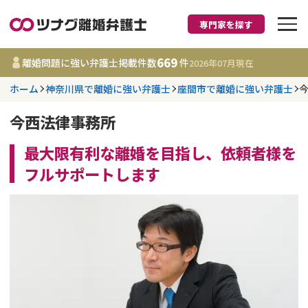
専門家を探す
離婚に強い弁護士
669
離婚問題に強い弁護士掲載件数
件
2026年07月
現在
ホーム
神奈川県で離婚に強い弁護士
座間市で離婚に強い弁護士
都道府県を選択
今西法律事務所
669
事務所
件
更新日 :
2026年07月31日
最大限有利な離婚を目指し、依頼者様を
フルサポートします
相談内容で探す
離婚前相談
費用相場
離婚裁判
コラム
DV
財産分与