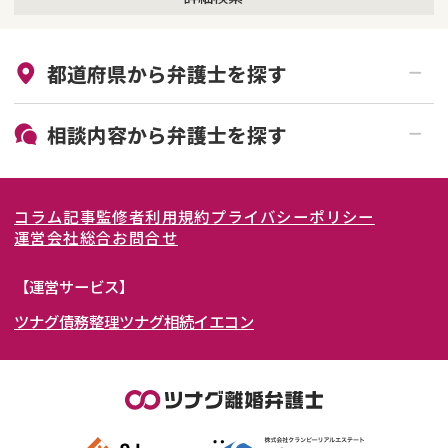
来所不要
オンライン面談可能
都道府県から
弁護士
を探す
初回相談無料
土日祝の相談可能
19時以降電話可能
電話相談可能
北海道・東北
相談内容から
弁護士
を探す
LINE予約可能
女性弁護士在籍
関東
北海道
青森県
離婚前相談
離婚調停
コラム記事
監修者
利用規約
プライバシーポリシー
離婚裁判
親権・面会交流権
東海
岩手県
東京都
宮城県
神奈川県
運営会社
総合お問合せ
DV
モラハラ
関西
秋田県
埼玉県
愛知県
山形県
千葉県
静岡県
【運営サービス】
不貞・不倫慰謝料請求
国際離婚
ツナグ債務整理
ツナグ相続
イエコン
北陸・甲信越
福島県
茨城県
岐阜県
大阪府
群馬県
山梨県
京都府
養育費問題
財産分与
内縁の夫婦
熟年離婚
中国・四国
栃木県
兵庫県
長野県
奈良県
石川県
九州・沖縄
滋賀県
福井県
広島県
和歌山県
富山県
岡山県