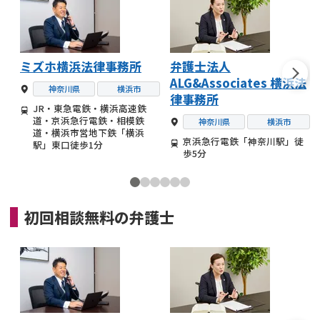
ミズホ横浜法律事務所
弁護士法人
ALG&Associates 横浜法
神奈川県
横浜市
律事務所
JR・東急電鉄・横浜高速鉄
道・京浜急行電鉄・相模鉄
神奈川県
横浜市
道・横浜市営地下鉄「横浜
京浜急行電鉄「神奈川駅」徒
駅」東口徒歩1分
歩5分
初回相談無料の
弁護士