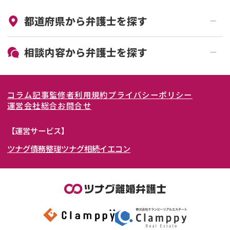
来所不要
オンライン面談可能
都道府県から
弁護士
を探す
初回相談無料
土日祝の相談可能
19時以降電話可能
電話相談可能
北海道・東北
相談内容から
弁護士
を探す
LINE予約可能
女性弁護士在籍
関東
北海道
青森県
離婚前相談
離婚調停
コラム記事
監修者
利用規約
プライバシーポリシー
離婚裁判
親権・面会交流権
東海
岩手県
東京都
宮城県
神奈川県
運営会社
総合お問合せ
DV
モラハラ
関西
秋田県
埼玉県
愛知県
山形県
千葉県
静岡県
【運営サービス】
不貞・不倫慰謝料請求
国際離婚
ツナグ債務整理
ツナグ相続
イエコン
北陸・甲信越
福島県
茨城県
岐阜県
大阪府
群馬県
山梨県
京都府
養育費問題
財産分与
内縁の夫婦
熟年離婚
中国・四国
栃木県
兵庫県
長野県
奈良県
石川県
九州・沖縄
滋賀県
福井県
広島県
和歌山県
富山県
岡山県