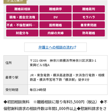
注力案件
離婚前相談
離婚調停
離婚裁判
親権・面会交流権
DV
モラハラ
不貞・不倫慰謝料請求
国際離婚
養育費問題
財産分与
内縁の夫婦
熟年離婚
弁護士への相談の流れ
〒
221
-
0844
神奈川県横浜市神奈川区沢渡3-1
住所
東興ビル5階A
JR・東急電鉄・横浜高速鉄道・京浜急行電鉄・相模
最寄り駅
鉄道・横浜市営地下鉄「横浜駅」徒歩3分
受付時間
毎日24時間
◆初回相談無料 ※離婚相談に限り有料5,500円（税込） ◆不
倫慰謝料請求の相談件数は年間1,000件以上◆慰謝料請求をさ