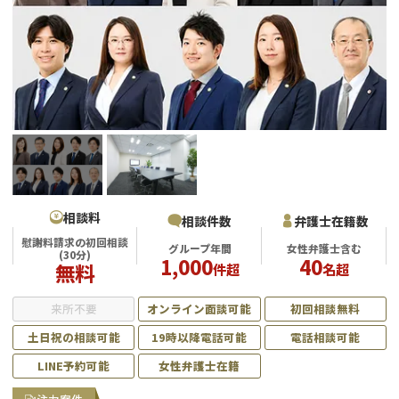
不貞・不倫慰謝料請求
養育費
養育費問題
離婚裁判
内縁の夫婦
慰謝料
国際離婚
DV
相談料
相談件数
弁護士在籍数
慰謝料請求の初回相談
グループ年間
女性弁護士含む
(30分)
1,000
40
離婚の相談先
無料
件超
名超
来所不要
オンライン面談可能
初回相談無料
離婚したくない
土日祝の相談可能
19時以降電話可能
電話相談可能
その他の男女問題
LINE予約可能
女性弁護士在籍