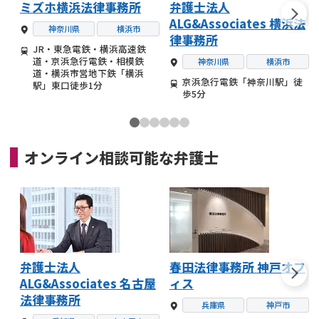
ミズホ横浜法律事務所
弁護士法人
ALG&Associates 横浜法
神奈川県
横浜市
律事務所
JR・東急電鉄・横浜高速鉄
道・京浜急行電鉄・相模鉄
神奈川県
横浜市
道・横浜市営地下鉄「横浜
京浜急行電鉄「神奈川駅」徒
駅」東口徒歩1分
歩5分
オンライン相談可能な
弁護士
弁護士法人
春田法律事務所 神戸オフ
ALG&Associates 名古屋
ィス
法律事務所
兵庫県
神戸市