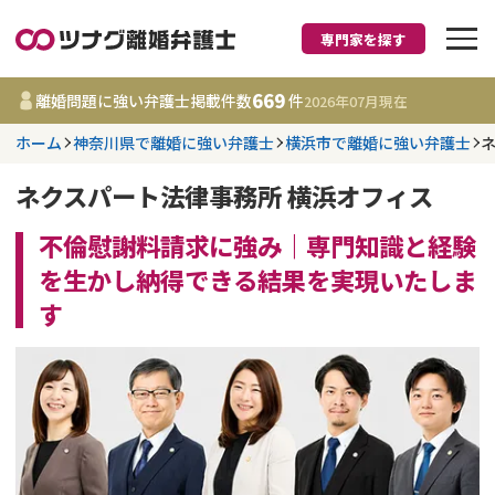
専門家を探す
離婚に強い弁護士
669
離婚問題に強い弁護士掲載件数
件
2026年07月
現在
ホーム
神奈川県で離婚に強い弁護士
横浜市で離婚に強い弁護士
都道府県を選択
ネクスパート法律事務所 横浜オフィス
669
事務所
件
更新日 :
2026年07月31日
不倫慰謝料請求に強み｜専門知識と経験
を生かし納得できる結果を実現いたしま
相談内容で探す
す
離婚前相談
費用相場
離婚裁判
コラム
DV
財産分与