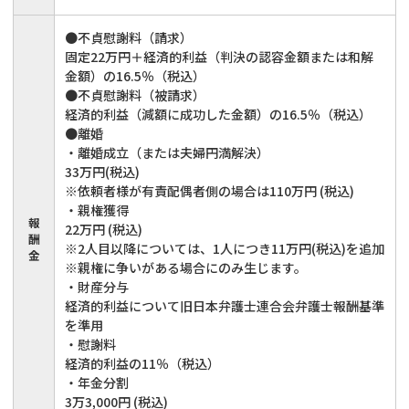
●不貞慰謝料（請求）
固定22万円＋経済的利益（判決の認容金額または和解
金額）の16.5％（税込）
●不貞慰謝料（被請求）
経済的利益（減額に成功した金額）の16.5％（税込）
●離婚
・離婚成立（または夫婦円満解決）
33万円(税込)
※依頼者様が有責配偶者側の場合は110万円 (税込)
・親権獲得
報
22万円 (税込)
酬
※2人目以降については、1人につき11万円(税込)を追加
金
※親権に争いがある場合にのみ生じます。
・財産分与
経済的利益について旧日本弁護士連合会弁護士報酬基準
を準用
・慰謝料
経済的利益の11％（税込）
・年金分割
3万3,000円 (税込)