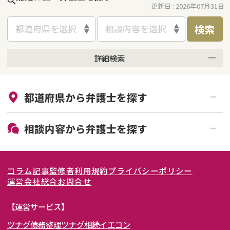
更新日 :
2026年07月31日
検索
都道府県を選択
相談内容を選択
詳細検索
来所不要
オンライン面談可能
都道府県から
弁護士
を探す
初回相談無料
土日祝の相談可能
19時以降電話可能
電話相談可能
北海道・東北
相談内容から
弁護士
を探す
LINE予約可能
女性弁護士在籍
関東
北海道
青森県
離婚前相談
離婚調停
コラム記事
監修者
利用規約
プライバシーポリシー
離婚裁判
親権・面会交流権
東海
岩手県
東京都
宮城県
神奈川県
運営会社
総合お問合せ
DV
モラハラ
関西
秋田県
埼玉県
愛知県
山形県
千葉県
静岡県
【運営サービス】
不貞・不倫慰謝料請求
国際離婚
ツナグ債務整理
ツナグ相続
イエコン