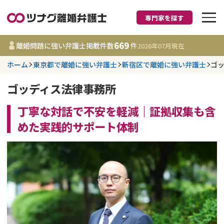
専門家を探す
離婚に強い弁護士
669
離婚問題に強い弁護士掲載件数
件
2026年07月
現在
ホーム
東京都で離婚に強い弁護士
新宿区で離婚に強い弁護士
ゴ
都道府県を選択
ゴッディス法律事務所
669
事務所
件
更新日 :
2026年07月31日
丁寧な対話で不安を軽減｜証拠収集も含
めた実践的サポート体制
相談内容で探す
離婚前相談
費用相場
離婚裁判
コラム
DV
財産分与