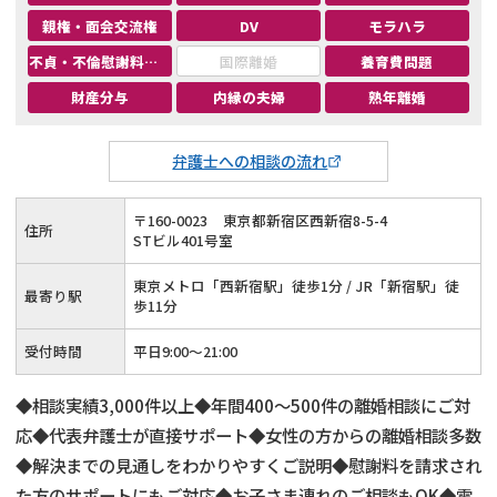
親権・面会交流権
DV
モラハラ
不貞・不倫慰謝料請求
国際離婚
養育費問題
財産分与
内縁の夫婦
熟年離婚
弁護士への相談の流れ
〒
160
-
0023
東京都新宿区西新宿8-5-4
住所
STビル401号室
東京メトロ「西新宿駅」徒歩1分 / JR「新宿駅」徒
最寄り駅
歩11分
受付時間
平日9:00～21:00
◆相談実績3,000件以上◆年間400～500件の離婚相談にご対
応◆代表弁護士が直接サポート◆女性の方からの離婚相談多数
◆解決までの見通しをわかりやすくご説明◆慰謝料を請求され
た方のサポートにもご対応◆お子さま連れのご相談もOK◆電