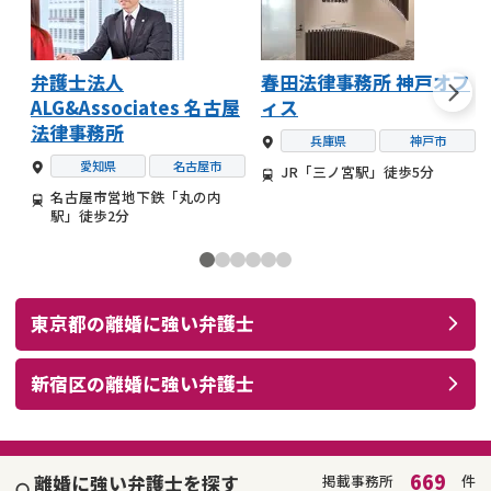
弁護士法人
春田法律事務所 神戸オフ
ALG&Associates 名古屋
ィス
法律事務所
兵庫県
神戸市
愛知県
名古屋市
JR「三ノ宮駅」徒歩5分
名古屋市営地下鉄「丸の内
駅」徒歩2分
東京都
の
離婚
に強い
弁護士
新宿区
の
離婚
に強い
弁護士
669
離婚に強い弁護士を探す
掲載事務所
件