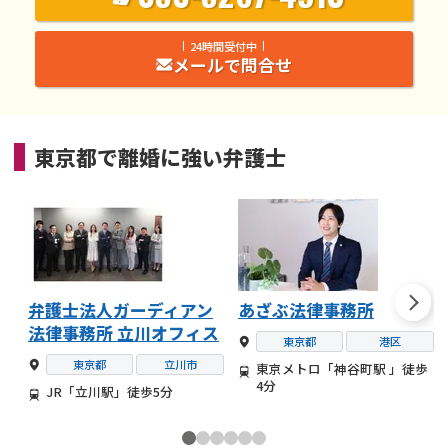
24時間受付中
メールで問合せ
東京都
で
離婚
に強い
弁護士
弁護士法人ガーディアン
あざぶ法律事務所
法律事務所 立川オフィス
東京都
港区
東京都
立川市
東京メトロ「神谷町駅 」徒歩
4分
JR「立川駅」徒歩5分