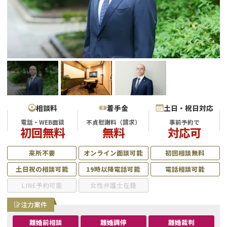
不貞・不倫慰謝料請求
養育費
養育費問題
離婚裁判
内縁の夫婦
慰謝料
国際離婚
相談料
着手金
土日・祝日対応
電話・WEB面談
不貞慰謝料（請求）
事前予約で
DV
初回無料
無料
対応可
離婚の相談先
来所不要
オンライン面談可能
初回相談無料
土日祝の相談可能
19時以降電話可能
電話相談可能
離婚したくない
LINE予約可能
女性弁護士在籍
その他の男女問題
注力案件
離婚前相談
離婚調停
離婚裁判