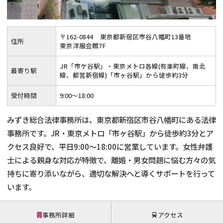
不貞・不倫慰謝料請求
養育費
〒
162
-
0844
東京都新宿区市谷八幡町13番地
住所
養育費問題
離婚裁判
東京洋服会館7F
JR「市ケ谷駅」・東京メトロ各線(有楽町線、南北
内縁の夫婦
慰謝料
最寄り駅
線、都営新宿線)「市ヶ谷駅」から徒歩約3分
受付時間
9:00～18:00
国際離婚
みずき総合法律事務所は、東京都新宿区市谷八幡町にある法律
DV
事務所です。JR・東京メトロ「市ヶ谷駅」から徒歩約3分とア
クセス良好で、平日9:00～18:00に営業しています。女性弁護
離婚の相談先
士による親身な対応が特徴で、離婚・男女問題に悩む方々の気
持ちに寄り添いながら、適切な解決へと導くサポートを行って
離婚したくない
います。
その他の男女問題
事務所詳細
アクセス