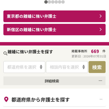
東京都
の
離婚
に強い
弁護士
新宿区
の
離婚
に強い
弁護士
669
離婚に強い弁護士を探す
掲載事務所
件
更新日 :
2026年07月31日
検索
都道府県を選択
相談内容を選択
詳細検索
来所不要
オンライン面談可能
都道府県から
弁護士
を探す
初回相談無料
土日祝の相談可能