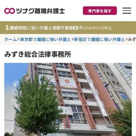
専門家を探す
離婚に強い弁護士
669
離婚問題に強い弁護士掲載件数
件
2026年07月
現在
ホーム
東京都で離婚に強い弁護士
新宿区で離婚に強い弁護士
み
都道府県を選択
みずき総合法律事務所
669
事務所
件
更新日 :
2026年07月31日
相談内容で探す
離婚前相談
費用相場
離婚裁判
コラム
DV
財産分与