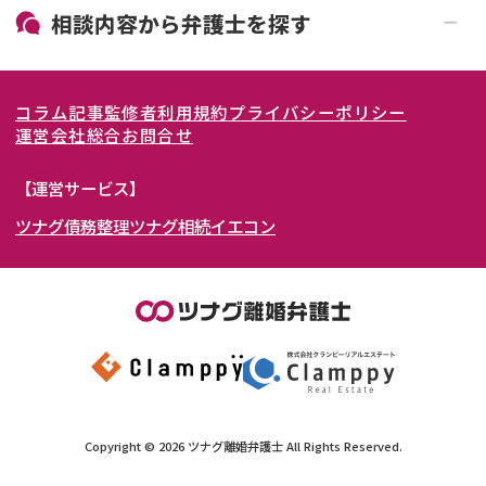
19時以降電話可能
電話相談可能
北海道・東北
相談内容から
弁護士
を探す
LINE予約可能
女性弁護士在籍
関東
北海道
青森県
離婚前相談
離婚調停
コラム記事
監修者
利用規約
プライバシーポリシー
離婚裁判
親権・面会交流権
東海
岩手県
東京都
宮城県
神奈川県
運営会社
総合お問合せ
DV
モラハラ
関西
秋田県
埼玉県
愛知県
山形県
千葉県
静岡県
【運営サービス】
不貞・不倫慰謝料請求
国際離婚
ツナグ債務整理
ツナグ相続
イエコン
北陸・甲信越
福島県
茨城県
岐阜県
大阪府
群馬県
山梨県
京都府
養育費問題
財産分与
内縁の夫婦
熟年離婚
中国・四国
栃木県
兵庫県
長野県
奈良県
石川県
九州・沖縄
滋賀県
福井県
広島県
和歌山県
富山県
岡山県
新潟県
山口県
福岡県
三重県
島根県
佐賀県
Copyright ©
2026
ツナグ離婚弁護士
All Rights Reserved.
鳥取県
長崎県
徳島県
熊本県