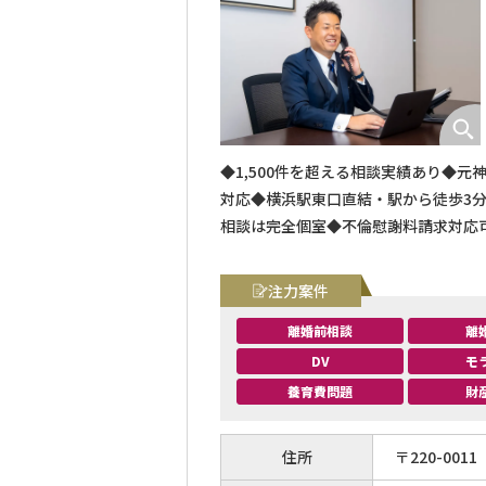
◆1,500件を超える相談実績あり◆
対応◆横浜駅東口直結・駅から徒歩3
相談は完全個室◆不倫慰謝料請求対応
注力案件
離婚前相談
離
DV
モ
養育費問題
財
住所
〒
220
-
0011