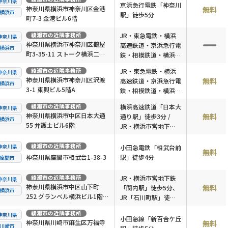
神奈川県
口徒歩1分
京浜急行電鉄「神奈川
神奈川県横浜市神奈川区金港
無料
横浜市
駅」徒歩5分
町7-3 金港ビル6階
綾瀬市
の近隣事務所
JR・東急電鉄・横浜
神奈川県
神奈川県横浜市神奈川区鶴屋
高速鉄道・京浜急行電
横浜市
町3-35-11 ストーク横浜二番
鉄・相模鉄道・横浜市
館705
営地下鉄「横浜駅」徒
綾瀬市
の近隣事務所
JR・東急電鉄・横浜
神奈川県
歩8分
神奈川県横浜市神奈川区沢渡
無料
高速鉄道・京浜急行電
横浜市
3-1 東興ビル5階A
鉄・相模鉄道・横浜市
営地下鉄「横浜駅」徒
綾瀬市
の近隣事務所
横浜高速鉄道「日本大
神奈川県
歩3分
神奈川県横浜市中区日本大通
無料
通り駅」徒歩3分 /
横浜市
55 弁護士ビル6階
JR・横浜市営地下鉄
「関内駅」徒歩7分
綾瀬市
の近隣事務所
神奈川県
小田急電鉄「相武台前
無料
神奈川県座間市相武台1-38-3
駅」徒歩4分
座間市
綾瀬市
の近隣事務所
JR・横浜市営地下鉄
神奈川県
神奈川県横浜市中区山下町
無料
「関内駅」徒歩5分、
横浜市
252 グランベル横浜ビル1階4
JR「石川町駅」徒歩5
号室
分
綾瀬市
の近隣事務所
神奈川県
小田急線「新百合ケ丘
神奈川県川崎市麻生区万福寺
無料
川崎市