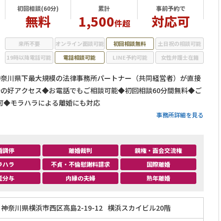
初回相談(60分)
累計
事前予約で
無料
1,500
対応可
件超
来所不要
オンライン面談可能
初回相談無料
土日祝の相談可能
19時以降電話可能
電話相談可能
LINE予約可能
女性弁護士在籍
元神奈川県下最大規模の法律事務所パートナー（共同経営者）が直接
分の好アクセス◆お電話でもご相談可能◆初回相談60分間無料◆ご
可◆モラハラによる離婚にも対応
事務所詳細を見る
婚調停
離婚裁判
親権・面会交流権
ラハラ
不貞・不倫慰謝料請求
国際離婚
産分与
内縁の夫婦
熟年離婚
神奈川県横浜市西区高島2-19-12
横浜スカイビル20階