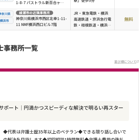
駅」徒歩5分
1-8-7 パストラル新百合ヶ丘
201号
綾瀬市
の近隣事務所
JR・東急電鉄・横浜
神奈川県
神奈川県横浜市西区北幸1-11-
無料
高速鉄道・京浜急行電
横浜市
11 NMF横浜西口ビル7階
鉄・相模鉄道・横浜市
営地下鉄「横浜駅」徒
歩1分
士事務所一覧
並び順について
がサポート｜円満かつスピーディな解決で明るい再スター
◆代表は弁護士歴35年以上のベテラン◆できる限り話し合いで
の解決を目指します◆初回相談1時間無料◆弁護士費用の後払