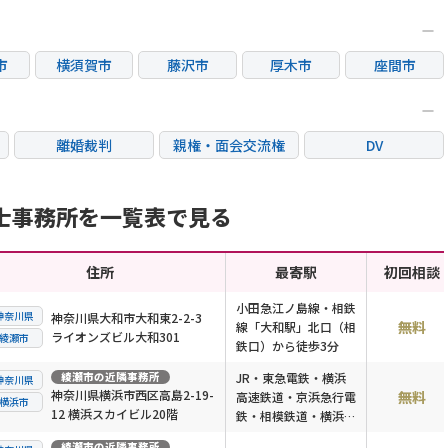
市
横須賀市
藤沢市
厚木市
座間市
市
平塚市
離婚裁判
親権・面会交流権
DV
国際離婚
養育費問題
財産分与
士事務所を一覧表で見る
住所
最寄駅
初回相談
小田急江ノ島線・相鉄
神奈川県
神奈川県大和市大和東2-2-3
無料
線「大和駅」北口（相
ライオンズビル大和301
綾瀬市
鉄口）から徒歩3分
綾瀬市
の近隣事務所
JR・東急電鉄・横浜
神奈川県
神奈川県横浜市西区高島2-19-
無料
高速鉄道・京浜急行電
横浜市
12 横浜スカイビル20階
鉄・相模鉄道・横浜市
営地下鉄「横浜駅」東
綾瀬市
の近隣事務所