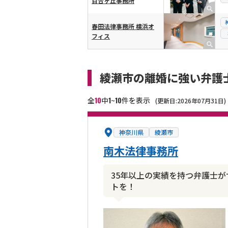
百合ヶ丘事務所
春田法律事務所 横浜オ
フィス
綾瀬市の離婚に強い弁護
10
1
10
全
中
~
件を表示
(更新日:2026年07月31日)
神奈川県
綾瀬市
南木法律事務所
35年以上の実績を持つ弁護士
トを！