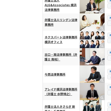
弁護士法人
ALG&Associates 横浜
法律事務所
弁護士法人リンデン法律
事務所
ネクスパート法律事務所
横浜オフィス
古口・南法律事務所（弁
護士 南裕）
今西法律事務所
アレイナ横浜法律事務所
（弁護士 水野博之）
弁護士法人きさらぎ 新