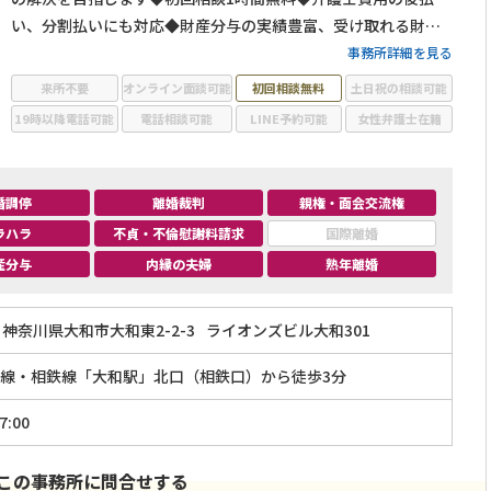
い、分割払いにも対応◆財産分与の実績豊富、受け取れる財産
の最大化に貢献◆小田急江ノ島線及び相鉄線「大和駅」北口
事務所詳細を見る
（相鉄口）から徒歩3分
来所不要
オンライン面談可能
初回相談無料
土日祝の相談可能
19時以降電話可能
電話相談可能
LINE予約可能
女性弁護士在籍
婚調停
離婚裁判
親権・面会交流権
ラハラ
不貞・不倫慰謝料請求
国際離婚
産分与
内縁の夫婦
熟年離婚
神奈川県大和市大和東2-2-3
ライオンズビル大和301
線・相鉄線「大和駅」北口（相鉄口）から徒歩3分
7:00
この事務所に問合せする