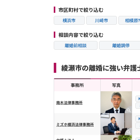
市区町村で絞り込む
横浜市
川崎市
相模原
綾瀬市
鎌倉市
小田原
相談内容で絞り込む
離婚前相談
離婚調停
不貞・不倫慰謝料請
モラハラ
求
綾瀬市の離婚に強い弁護
内縁の夫婦
熟年離婚
事務所
写真
南木法律事務所
横スクロール可能
ミズホ横浜法律事務所