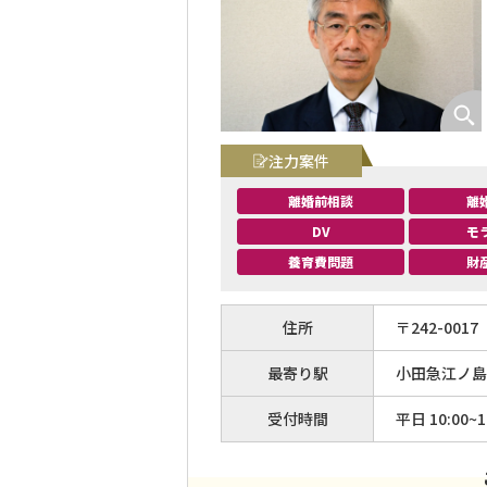
注力案件
離婚前相談
離
DV
モ
養育費問題
財
住所
〒
242
-
0017
最寄り駅
小田急江ノ島
受付時間
平日 10:00~1