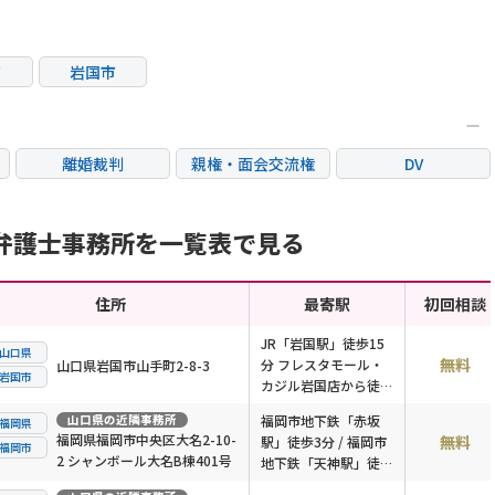
市
岩国市
離婚裁判
親権・面会交流権
DV
国際離婚
養育費問題
財産分与
弁護士事務所を一覧表で見る
住所
最寄駅
初回相談
JR「岩国駅」徒歩15
山口県
無料
分 フレスタモール・
山口県岩国市山手町2-8-3
岩国市
カジル岩国店から徒歩
5分、岩国市役所から
山口県
の近隣事務所
福岡市地下鉄「赤坂
福岡県
徒歩5分 駐車場完備
福岡県福岡市中央区大名2-10-
無料
駅」徒歩3分 / 福岡市
福岡市
2 シャンボール大名B棟401号
地下鉄「天神駅」徒歩
8分