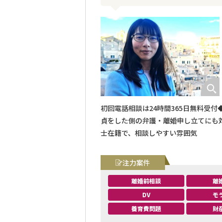
初回電話相談は24時間365日無料受
貞をした側の弁護・離婚申し立てにも
士在籍で、相談しやすい雰囲気
注力案件
離婚前相談
離
DV
モ
養育費問題
財