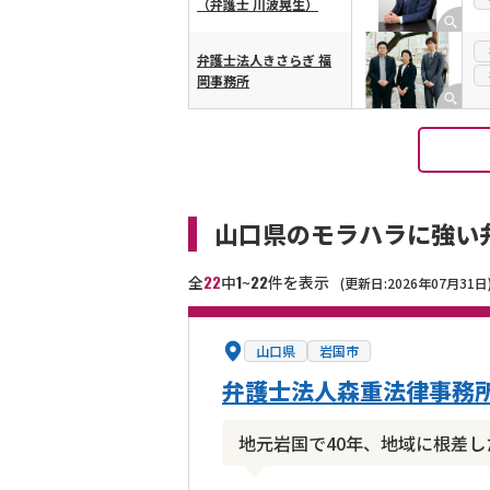
（弁護士 川波晃生）
弁護士法人きさらぎ 福
岡事務所
山口県のモラハラに強い
22
1
22
全
中
~
件を表示
(更新日:2026年07月31日
山口県
岩国市
弁護士法人森重法律事務
地元岩国で40年、地域に根差