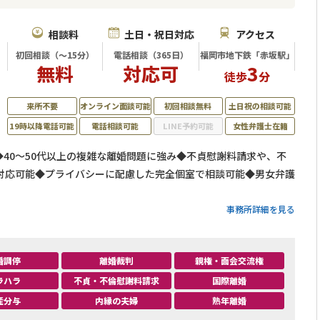
相談料
土日・祝日対応
アクセス
初回相談（～15分）
電話相談（365日）
福岡市地下鉄「赤坂駅」
無料
対応可
3
徒歩
分
来所不要
オンライン面談可能
初回相談無料
土日祝の相談可能
19時以降電話可能
電話相談可能
LINE予約可能
女性弁護士在籍
付◆40～50代以上の複雑な離婚問題に強み◆不貞慰謝料請求や、不
対応可能◆プライバシーに配慮した完全個室で相談可能◆男女弁護
事務所詳細を見る
婚調停
離婚裁判
親権・面会交流権
ラハラ
不貞・不倫慰謝料請求
国際離婚
産分与
内縁の夫婦
熟年離婚