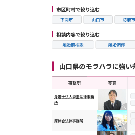
市区町村で絞り込む
下関市
山口市
防府
相談内容で絞り込む
離婚前相談
離婚調停
不貞・不倫慰謝料請
モラハラ
求
山口県のモラハラに強い
内縁の夫婦
熟年離婚
事務所
写真
弁護士法人森重法律事務
所
横スクロール可能
原綜合法律事務所