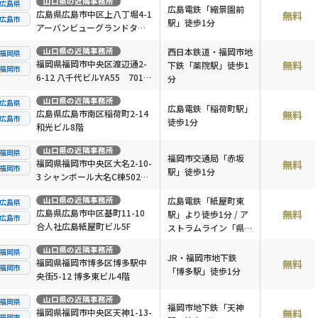
山口県
の近隣事務所
広島県
広島電鉄「縮景園前
広島県広島市中区上八丁堀4-1
無料
広島市
駅」徒歩1分
アーバンビューグランドタワ
ー1112号
山口県
の近隣事務所
西日本鉄道・福岡市地
福岡県
福岡県福岡市中央区渡辺通2-
無料
下鉄「薬院駅」徒歩1
福岡市
6-12 八千代ビルYA55 701号
分
室
山口県
の近隣事務所
広島県
広島電鉄「稲荷町駅」
広島県広島市南区稲荷町2-14
無料
広島市
徒歩1分
和光ビル8階
山口県
の近隣事務所
福岡県
福岡市交通局「赤坂
福岡県福岡市中央区大名2-10-
無料
福岡市
駅」徒歩1分
3 シャンボール大名C棟502号
室
山口県
の近隣事務所
広島電鉄「紙屋町東
広島県
広島県広島市中区基町11-10
無料
駅」より徒歩1分 / ア
広島市
合人社広島紙屋町ビル5F
ストラムライン「県庁
前駅」より徒歩2分
山口県
の近隣事務所
福岡県
JR・福岡市地下鉄
福岡県福岡市博多区博多駅中
無料
福岡市
「博多駅」徒歩1分
央街5-12 博多東ビル4階
山口県
の近隣事務所
福岡県
福岡市地下鉄「天神
福岡県福岡市中央区天神1-13-
無料
福岡市