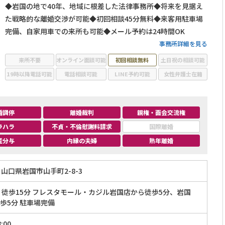
◆岩国の地で40年、地域に根差した法律事務所◆将来を見据え
た戦略的な離婚交渉が可能◆初回相談45分無料◆来客用駐車場
完備、自家用車での来所も可能◆メール予約は24時間OK
事務所詳細を見る
来所不要
オンライン面談可能
初回相談無料
土日祝の相談可能
19時以降電話可能
電話相談可能
LINE予約可能
女性弁護士在籍
婚調停
離婚裁判
親権・面会交流権
ラハラ
不貞・不倫慰謝料請求
国際離婚
産分与
内縁の夫婦
熟年離婚
山口県岩国市山手町2-8-3
」徒歩15分 フレスタモール・カジル岩国店から徒歩5分、岩国
歩5分 駐車場完備
:00