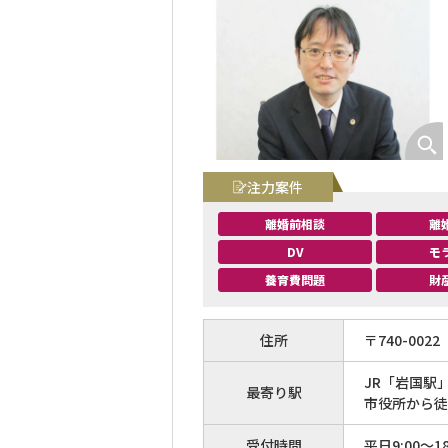
注力案件
離婚前相談
離
DV
モ
養育費問題
財
住所
〒
740
-
0022
JR「岩国駅
最寄り駅
市役所から徒
受付時間
平日9:00〜18