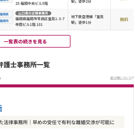
駅」徒歩2分
25 福岡中央ビル5階
山口県
の近隣事務所
福岡県
地下鉄空港線「室見
福岡県福岡市早良区室見1-3-7
無料
福岡市
駅」徒歩1分
寺田ビル1階 101
一覧表の続きを見る
弁護士事務所一覧
)
並び順について
所
した法律事務所｜早めの受任で有利な離婚交渉が可能に