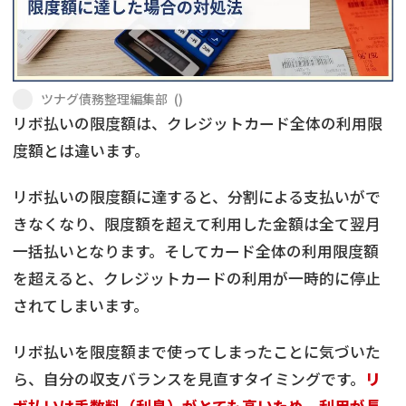
会社破産・法人破産
個人再生（民事再生）
消費者金融・サラ金
過払金
ツナグ債務整理編集部
(
)
リボ払いの限度額は、クレジットカード全体の利用限
借金問題
闇金
度額とは違います。
リボ払いの限度額に達すると、分割による支払いがで
きなくなり、限度額を超えて利用した金額は全て翌月
一括払いとなります。そしてカード全体の利用限度額
を超えると、クレジットカードの利用が一時的に停止
されてしまいます。
リボ払いを限度額まで使ってしまったことに気づいた
ら、自分の収支バランスを見直すタイミングです。
リ
ボ払いは手数料（利息）がとても高いため、利用が長