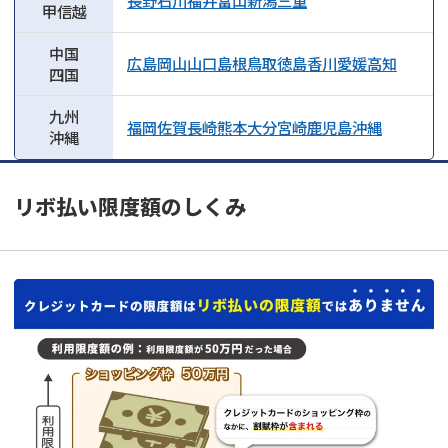
長野
石川
福井
富山
新潟
三重
甲信越
中国
広島
岡山
山口
島根
鳥取
徳島
香川
愛媛
高知
四国
九州
福岡
佐賀
長崎
熊本
大分
宮崎
鹿児島
沖縄
沖縄
リボ払い限度額のしくみ