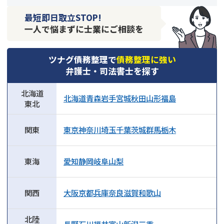
最短即日取立STOP!
一人で悩まずに士業にご相談を
ツナグ債務整理で
債務整理に強い
弁護士・司法書士を探す
北海道
北海道
青森
岩手
宮城
秋田
山形
福島
東北
関東
東京
神奈川
埼玉
千葉
茨城
群馬
栃木
東海
愛知
静岡
岐阜
山梨
関西
大阪
京都
兵庫
奈良
滋賀
和歌山
北陸