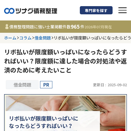
専門家を探す
債務整理に強い弁護
965
債務整理問題に強い士業掲載件数
件
2026年07月
現在
ホーム
コラム
借金問題
リボ払いが限度額いっぱいになったらど
都道府県を選択
リボ払いが限度額いっぱいになったらどうす
965
事務所
件
ればいい？限度額に達した場合の対処法や返
更新日 :
2026年07月31日
済のために考えたいこと
相談内容で探す
借金問題
PR
更新日 :
2025-09-02
借金返済相談・交渉
費用相場
任意整理
コラム
時効援用
債務整理