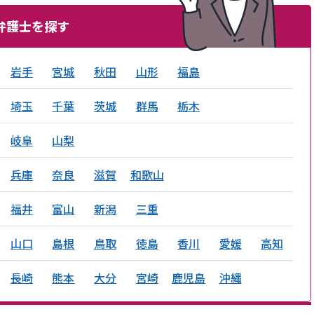
弁護士を探す
岩手
宮城
秋田
山形
福島
埼玉
千葉
茨城
群馬
栃木
岐阜
山梨
兵庫
奈良
滋賀
和歌山
福井
富山
新潟
三重
山口
島根
鳥取
徳島
香川
愛媛
高知
長崎
熊本
大分
宮崎
鹿児島
沖縄