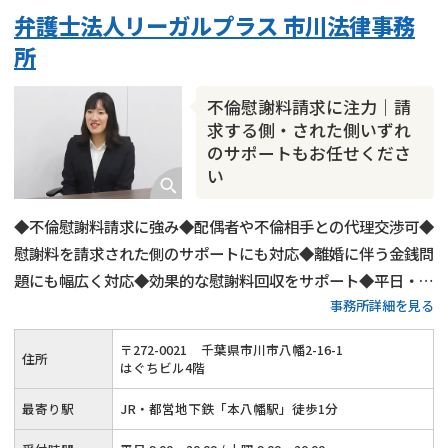
弁護士法人リーガルプラス 市川法律事務
所
不倫慰謝料請求に注力｜請
求する側・された側いずれ
のサポートもお任せくださ
い
◆不倫慰謝料請求に強み◆配偶者や不倫相手との代理交渉可◆
慰謝料を請求された側のサポートにも対応◆離婚に伴う金銭問
題にも幅広く対応◆効果的な慰謝料回収をサポート◆平日・土
事務所詳細を見る
曜20時までご相談受付◆初回相談60分無料◆JR・都営地下鉄
「本八幡駅」から徒歩1分
〒
272
-
0021
千葉県市川市八幡2-16-1
住所
はぐちビル4階
最寄り駅
JR・都営地下鉄「本八幡駅」徒歩1分