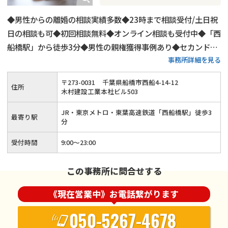
◆男性からの離婚の相談実績多数◆23時まで相談受付/土日祝
日の相談も可◆初回相談無料◆オンライン相談も受付中◆「西
船橋駅」から徒歩3分◆男性の親権獲得事例あり◆セカンドオ
事務所詳細を見る
ピニオンとしての活用もOK◆依頼者様に合わせた解決策をご
提案
〒
273
-
0031
千葉県船橋市西船4-14-12
住所
木村建設工業本社ビル503
JR・東京メトロ・東葉高速鉄道「西船橋駅」徒歩3
最寄り駅
分
受付時間
9:00～23:00
この事務所に問合せする
《現在営業中》お電話繋がります
050-5267-4678