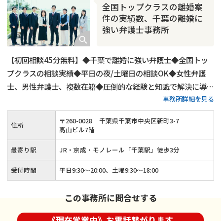
全国トップクラスの離婚案
件の実績数、千葉の離婚に
強い弁護士事務所
【初回相談45分無料】◆千葉で離婚に強い弁護士◆全国トッ
プクラスの相談実績◆平日の夜/土曜日の相談OK◆女性弁護
士、男性弁護士、複数在籍◆圧倒的な経験と知識で解決に導き
事務所詳細を見る
ます！
〒
260
-
0028
千葉県千葉市中央区新町3-7
住所
高山ビル7階
最寄り駅
JR・京成・モノレール「千葉駅」徒歩3分
受付時間
平日9:30～20:00、土曜9:30～18:00
この事務所に問合せする
《現在営業中》お電話繋がります