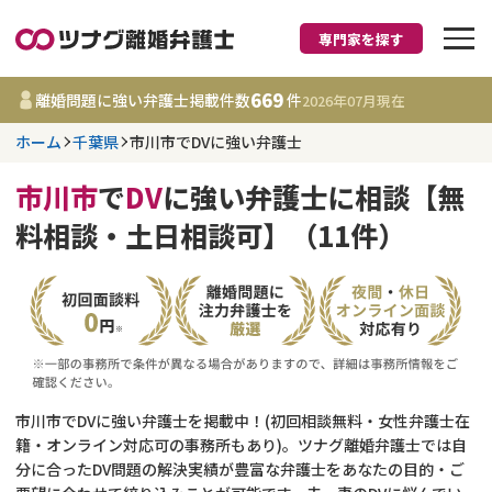
専門家を探す
離婚に強い弁護士
669
離婚問題に強い弁護士掲載件数
件
2026年07月
現在
ホーム
千葉県
市川市でDVに強い弁護士
千葉県
市川市
で
DV
に強い弁護士に相談【無
669
事務所
件
料相談・土日相談可】（11件）
更新日 :
2026年07月31日
相談内容で探す
離婚前相談
費用相場
離婚裁判
コラム
市川市でDVに強い弁護士を掲載中！(初回相談無料・女性弁護士在
籍・オンライン対応可の事務所もあり)。ツナグ離婚弁護士では自
分に合ったDV問題の解決実績が豊富な弁護士をあなたの目的・ご
DV
財産分与