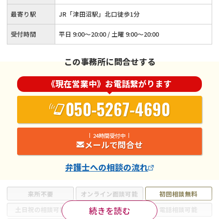
最寄り駅
JR「津田沼駅」北口徒歩1分
受付時間
平日 9:00～20:00 / 土曜 9:00～20:00
この事務所に問合せする
《現在営業中》お電話繋がります
050-5267-4690
24時間受付中
メールで問合せ
弁護士
への相談の流れ
来所不要
オンライン面談可能
初回相談無料
続きを読む
土日祝の相談可能
19時以降電話可能
電話相談可能