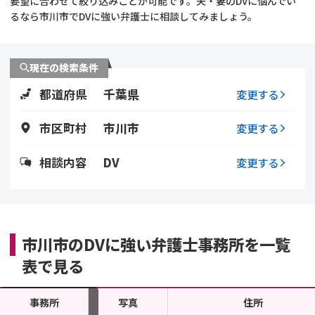
要望に合わせて絞り込みことが可能です。夫・妻のDVに悩んでい
るなら市川市でDVに強い弁護士に相談してみましょう。
不貞・不倫慰謝料請求
養育費
養育費問題
離婚裁判
現在の検索条件
都道府県
千葉県
変更する
内縁の夫婦
慰謝料
市区町村
市川市
変更する
国際離婚
相談内容
DV
変更する
DV
離婚の相談先
市川市のDVに強い弁護士事務所を一覧
離婚したくない
表で見る
その他の男女問題
事務所
写真
住所