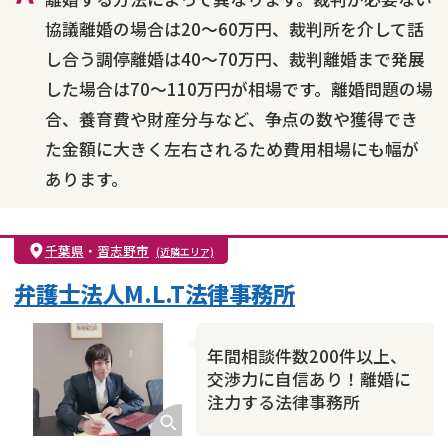
協議離婚の場合は20～60万円、裁判所を介して話
し合う調停離婚は40～70万円、裁判離婚まで発展
した場合は70～110万円が相場です。離婚問題の場
合、養育費や財産分与など、争点の数や獲得でき
た金額に大きく左右されるため費用相場にも幅が
あります。
千葉県
・
習志野市
(近隣エリア)
弁護士法人M.L.T法律事務所
年間相談件数200件以上、
交渉力に自信あり！離婚に
注力する法律事務所