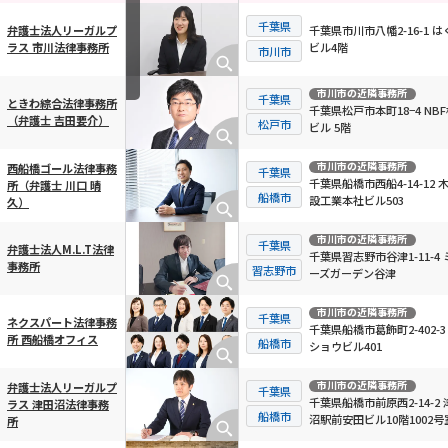
千葉県
千葉県市川市八幡2-16-1 は
弁護士法人リーガルプ
ビル4階
ラス 市川法律事務所
横スクロール可能
市川市
市川市
の近隣事務所
千葉県
ときわ綜合法律事務所
千葉県松戸市本町18−4 NB
（弁護士 吉田要介）
松戸市
ビル 5階
市川市
の近隣事務所
西船橋ゴール法律事務
千葉県
千葉県船橋市西船4-14-12 
所（弁護士 川口 晴
船橋市
設工業本社ビル503
久）
市川市
の近隣事務所
千葉県
弁護士法人M.L.T法律
千葉県習志野市谷津1-11-4 
事務所
習志野市
ーズガーデン谷津
市川市
の近隣事務所
千葉県
ネクスパート法律事務
千葉県船橋市葛飾町2-402-3
所 西船橋オフィス
船橋市
ショウビル401
市川市
の近隣事務所
弁護士法人リーガルプ
千葉県
千葉県船橋市前原西2-14-2 
ラス 津田沼法律事務
船橋市
沼駅前安田ビル10階1002号
所