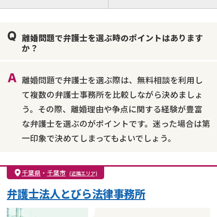
離婚前相談
離婚調停
離婚裁判
親権・面会交流権
DV
モラハラ
離婚問題で弁護士を選ぶ時のポイントはあります
不貞・不倫慰謝料請求
国際離婚
養育費問題
か？
財産分与
内縁の夫婦
熟年離婚
離婚問題で弁護士を選ぶ際は、無料相談を利用し
て複数の弁護士事務所を比較しながら決めましょ
う。その際、離婚理由や争点に関する経験が豊富
な弁護士を選ぶのがポイントです。迷った場合は第
一印象で決めてしまってもよいでしょう。
千葉県
・
千葉市
(近隣エリア)
弁護士法人とびら法律事務所