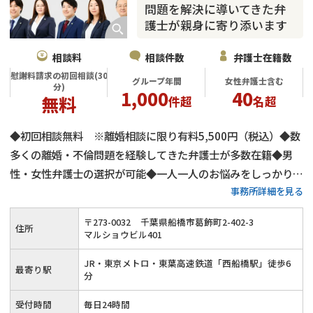
問題を解決に導いてきた弁
護士が親身に寄り添います
相談料
相談件数
弁護士在籍数
慰謝料請求の初回相談(30
グループ年間
女性弁護士含む
分)
1,000
40
無料
件超
名超
◆初回相談無料 ※離婚相談に限り有料5,500円（税込）◆数
多くの離婚・不倫問題を経験してきた弁護士が多数在籍◆男
性・女性弁護士の選択が可能◆一人一人のお悩みをしっかりと
事務所詳細を見る
傾聴◆職業別の離婚問題の典型的な特徴に合わせてサポート
◆JR・東京メトロ・東葉高速鉄道「西船橋駅」から徒歩5分◆
〒
273
-
0032
千葉県船橋市葛飾町2-402-3
住所
財産分与などのお金の問題にも細かく対応
マルショウビル401
JR・東京メトロ・東葉高速鉄道「西船橋駅」徒歩6
最寄り駅
分
受付時間
毎日24時間