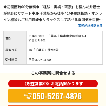
◆初回面談60分無料◆「経験・実績・研鑽」を積んだ弁護士
が親身にサポート◆JR千葉駅から徒歩4分◆電話相談・オンラ
イン相談もご利用可能◆リラックスして話せる雰囲気を重視◆
事務所詳細を見る
お子様連れも対応可能◆親権や面会交流など子供に関する問題
にも注力
〒
260
-
0028
千葉県千葉市中央区新町3-4
住所
和田ビル301
最寄り駅
JR「千葉駅」徒歩4分
受付時間
平日9:30〜18:00
この事務所に問合せする
《現在営業中》お電話繋がります
050-5267-4876