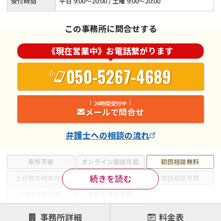
受付時間
平日 9:00～20:00 / 土曜 9:00～20:00
この事務所に問合せする
《現在営業中》お電話繋がります
050-5267-4689
24時間受付中
メールで問合せ
弁護士
への相談の流れ
来所不要
オンライン面談可能
初回相談無料
続きを読む
土日祝の相談可能
19時以降電話可能
電話相談可能
LINE予約可能
女性弁護士在籍
注力案件
事務所詳細
料金表