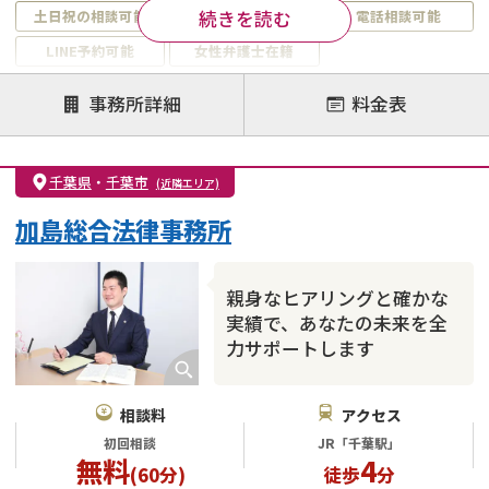
続きを読む
土日祝の相談可能
19時以降電話可能
電話相談可能
LINE予約可能
女性弁護士在籍
注力案件
事務所詳細
料金表
離婚前相談
離婚調停
離婚裁判
親権・面会交流権
DV
モラハラ
千葉県
・
千葉市
(近隣エリア)
不貞・不倫慰謝料請求
国際離婚
養育費問題
加島総合法律事務所
財産分与
内縁の夫婦
熟年離婚
親身なヒアリングと確かな
実績で、あなたの未来を全
力サポートします
相談料
アクセス
初回相談
JR「千葉駅」
無料
4
(60分)
徒歩
分