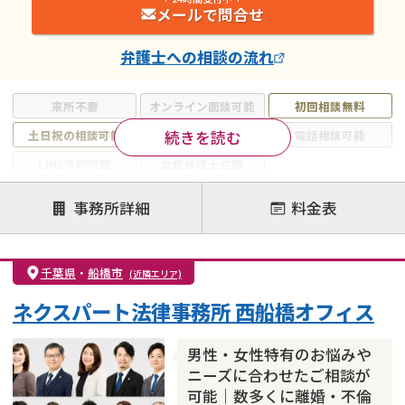
メールで問合せ
弁護士
への相談の流れ
来所不要
オンライン面談可能
初回相談無料
続きを読む
土日祝の相談可能
19時以降電話可能
電話相談可能
LINE予約可能
女性弁護士在籍
注力案件
事務所詳細
料金表
離婚前相談
離婚調停
離婚裁判
親権・面会交流権
DV
モラハラ
千葉県
・
船橋市
(近隣エリア)
不貞・不倫慰謝料請求
国際離婚
養育費問題
ネクスパート法律事務所 西船橋オフィス
財産分与
内縁の夫婦
熟年離婚
男性・女性特有のお悩みや
ニーズに合わせたご相談が
可能｜数多くに離婚・不倫