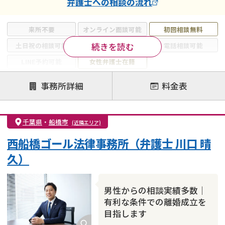
弁護士
への相談の流れ
来所不要
オンライン面談可能
初回相談無料
続きを読む
土日祝の相談可能
19時以降電話可能
電話相談可能
LINE予約可能
女性弁護士在籍
注力案件
事務所詳細
料金表
離婚前相談
離婚調停
離婚裁判
親権・面会交流権
DV
モラハラ
千葉県
・
船橋市
(近隣エリア)
不貞・不倫慰謝料請求
国際離婚
養育費問題
西船橋ゴール法律事務所（弁護士 川口 晴
財産分与
内縁の夫婦
熟年離婚
久）
男性からの相談実績多数｜
有利な条件での離婚成立を
目指します