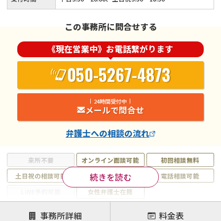
この事務所に問合せする
《現在営業中》お電話繋がります
050-5267-4873
24時間受付中
メールで問合せ
弁護士
への相談の流れ
来所不要
オンライン面談可能
初回相談無料
続きを読む
土日祝の相談可能
19時以降電話可能
電話相談可能
LINE予約可能
女性弁護士在籍
注力案件
事務所詳細
料金表