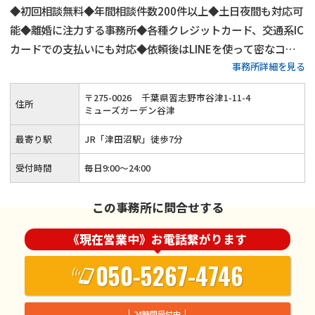
◆初回相談無料◆年間相談件数200件以上◆土日夜間も対応可
能◆離婚に注力する事務所◆各種クレジットカード、交通系IC
カードでの支払いにも対応◆依頼後はLINEを使って密なコミ
事務所詳細を見る
ュニケーションも可能◆法テラスの利用も可能◆津田沼駅南口
から徒歩7分
〒
275
-
0026
千葉県習志野市谷津1-11-4
住所
ミューズガーデン谷津
最寄り駅
JR「津田沼駅」徒歩7分
受付時間
毎日9:00～24:00
この事務所に問合せする
《現在営業中》お電話繋がります
050-5267-4746
24時間受付中