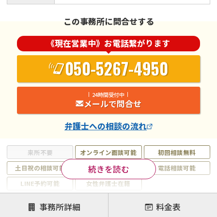
この事務所に問合せする
《現在営業中》お電話繋がります
050-5267-4950
24時間受付中
メールで問合せ
弁護士
への相談の流れ
来所不要
オンライン面談可能
初回相談無料
続きを読む
土日祝の相談可能
19時以降電話可能
電話相談可能
LINE予約可能
女性弁護士在籍
注力案件
事務所詳細
料金表