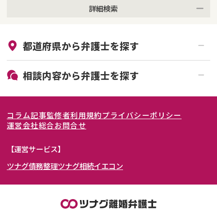
詳細検索
来所不要
オンライン面談可能
都道府県から
弁護士
を探す
初回相談無料
土日祝の相談可能
19時以降電話可能
電話相談可能
北海道・東北
相談内容から
弁護士
を探す
LINE予約可能
女性弁護士在籍
関東
北海道
青森県
離婚前相談
離婚調停
コラム記事
監修者
利用規約
プライバシーポリシー
離婚裁判
親権・面会交流権
東海
岩手県
東京都
宮城県
神奈川県
運営会社
総合お問合せ
DV
モラハラ
関西
秋田県
埼玉県
愛知県
山形県
千葉県
静岡県
【運営サービス】
不貞・不倫慰謝料請求
国際離婚
ツナグ債務整理
ツナグ相続
イエコン
北陸・甲信越
福島県
茨城県
岐阜県
大阪府
群馬県
山梨県
京都府
養育費問題
財産分与
内縁の夫婦
熟年離婚
中国・四国
栃木県
兵庫県
長野県
奈良県
石川県