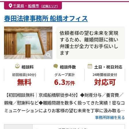
千葉県
・
船橋市
(近隣エリア)
春田法律事務所 船橋オフィス
依頼者様の望む未来を実現
するため、離婚問題に強い
弁護士が全力でお手伝いし
ます
相談料
相談件数
土日・祝日対応
初回相談(60分)
グループ累計
24時間相談受付
無料
6.3
対応可
万件
【初回相談無料｜京成船橋駅徒歩4分】◆財産分与／養育費／
親権／慰謝料など◆離婚問題を数多く扱ってきた実績！密なコ
ミュニケーションによりお客様の望む未来を丁寧に汲み取る◎
事務所詳細を見る
分割払い可！状況に合わせた柔軟な対応≪24時間受付≫