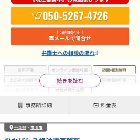
050-5267-4726
24時間受付中
メールで問合せ
弁護士
への相談の流れ
来所不要
オンライン面談可能
初回相談無料
続きを読む
土日祝の相談可能
19時以降電話可能
電話相談可能
LINE予約可能
女性弁護士在籍
注力案件
事務所詳細
料金表
離婚前相談
離婚調停
離婚裁判
親権・面会交流権
DV
モラハラ
千葉県
・
市川市
不貞・不倫慰謝料請求
国際離婚
養育費問題