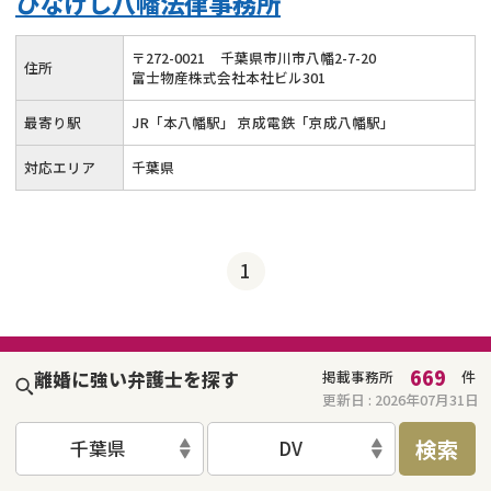
ひなげし八幡法律事務所
財産分与
内縁の夫婦
熟年離婚
〒
272
-
0021
千葉県市川市八幡2-7-20
住所
富士物産株式会社本社ビル301
最寄り駅
JR「本八幡駅」 京成電鉄「京成八幡駅」
対応エリア
千葉県
1
669
離婚に強い弁護士を探す
掲載事務所
件
更新日 :
2026年07月31日
検索
千葉県
DV