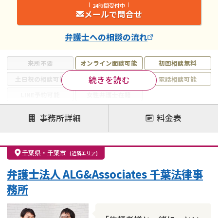
24時間受付中
メールで問合せ
弁護士
への相談の流れ
来所不要
オンライン面談可能
初回相談無料
続きを読む
土日祝の相談可能
19時以降電話可能
電話相談可能
LINE予約可能
女性弁護士在籍
注力案件
事務所詳細
料金表
離婚前相談
離婚調停
離婚裁判
親権・面会交流権
DV
モラハラ
千葉県
・
千葉市
(近隣エリア)
不貞・不倫慰謝料請求
国際離婚
養育費問題
弁護士法人 ALG&Associates 千葉法律事
財産分与
内縁の夫婦
熟年離婚
務所