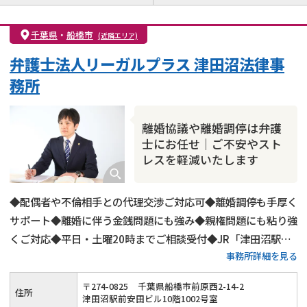
離婚前相談
離婚調停
離婚裁判
親権・面会交流権
DV
モラハラ
千葉県
・
船橋市
(近隣エリア)
不貞・不倫慰謝料請求
国際離婚
養育費問題
弁護士法人リーガルプラス 津田沼法律事
財産分与
内縁の夫婦
熟年離婚
務所
離婚協議や離婚調停は弁護
士にお任せ｜ご不安やスト
レスを軽減いたします
◆配偶者や不倫相手との代理交渉ご対応可◆離婚調停も手厚く
サポート◆離婚に伴う金銭問題にも強み◆親権問題にも粘り強
くご対応◆平日・土曜20時までご相談受付◆JR「津田沼駅」
事務所詳細を見る
北口から徒歩1分◆初回相談60分無料
〒
274
-
0825
千葉県船橋市前原西2-14-2
住所
津田沼駅前安田ビル10階1002号室