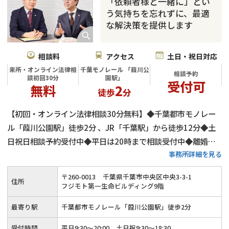
「依頼者様と一緒に」とい
う気持ちを忘れずに、最適
な解決策を提供します
相談料
アクセス
土日・祝日対応
来所・オンライン法律相
千葉モノレール 「葭川公
相談予約
談初回30分
園駅」
受付可
無料
2
徒歩
分
【初回・オンライン法律相談30分無料】◆千葉都市モノレー
ル「葭川公園駅」徒歩2分 、JR「千葉駅」から徒歩12分◆土
日祝日相談予約受付中◆平日は20時まで相談受付中◆離婚問
事務所詳細を見る
題を得意とする弁護士が多数在籍◆離婚・財産分与・親権・養
育費・不貞行為に対する慰謝料など幅広い離婚問題にご対応
〒
260
-
0013
千葉県千葉市中央区中央3-3-1
住所
フジモト第一生命ビルディング9階
最寄り駅
千葉都市モノレール「葭川公園駅」徒歩2分
受付時間
平日9:30～20:00、土日祝9:30～18:30