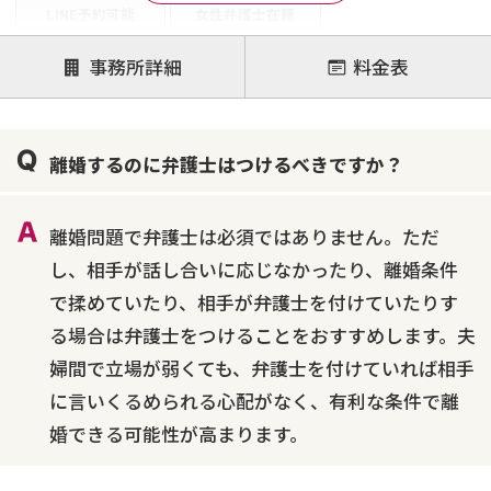
LINE予約可能
女性弁護士在籍
注力案件
事務所詳細
料金表
離婚前相談
離婚調停
離婚裁判
親権・面会交流権
DV
モラハラ
離婚するのに弁護士はつけるべきですか？
不貞・不倫慰謝料請求
国際離婚
養育費問題
財産分与
内縁の夫婦
熟年離婚
離婚問題で弁護士は必須ではありません。ただ
し、相手が話し合いに応じなかったり、離婚条件
で揉めていたり、相手が弁護士を付けていたりす
る場合は弁護士をつけることをおすすめします。夫
婦間で立場が弱くても、弁護士を付けていれば相手
に言いくるめられる心配がなく、有利な条件で離
婚できる可能性が高まります。