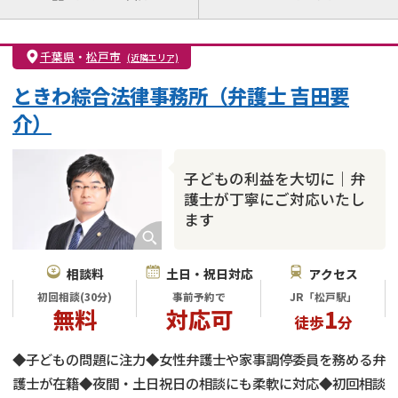
離婚前相談
離婚調停
離婚裁判
親権・面会交流権
DV
モラハラ
千葉県
・
松戸市
(近隣エリア)
不貞・不倫慰謝料請求
国際離婚
養育費問題
ときわ綜合法律事務所（弁護士 吉田要
財産分与
内縁の夫婦
熟年離婚
介）
子どもの利益を大切に｜弁
護士が丁寧にご対応いたし
ます
相談料
土日・祝日対応
アクセス
初回相談(30分)
事前予約で
JR「松戸駅」
無料
対応可
1
徒歩
分
◆子どもの問題に注力◆女性弁護士や家事調停委員を務める弁
護士が在籍◆夜間・土日祝日の相談にも柔軟に対応◆初回相談