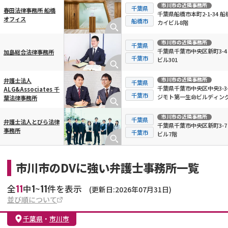
市川市
の近隣事務所
千葉県
春田法律事務所 船橋
千葉県船橋市本町2-1-34 船
オフィス
船橋市
カイビル8階
市川市
の近隣事務所
千葉県
千葉県千葉市中央区新町3-4
加島総合法律事務所
千葉市
ビル301
市川市
の近隣事務所
弁護士法人
千葉県
千葉県千葉市中央区中央3-3-
ALG&Associates 千
千葉市
ジモト第一生命ビルディング
葉法律事務所
市川市
の近隣事務所
千葉県
弁護士法人とびら法律
千葉県千葉市中央区新町3-7
事務所
千葉市
ビル7階
市川市のDVに強い弁護士事務所一覧
11
1
11
全
中
~
件を表示
(更新日:2026年07月31日)
並び順について
千葉県
・
市川市