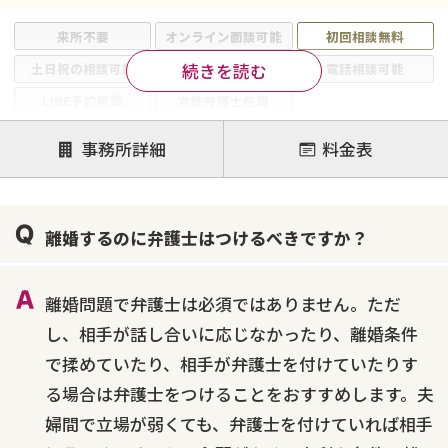
来所不要
オンライン面談可能
初回相談無料
続きを読む
土日祝の相談可能
19時以降電話可能
電話相談可能
LINE予約可能
女性弁護士在籍
注力案件
事務所詳細
料金表
離婚前相談
離婚調停
離婚裁判
親権・面会交流権
DV
モラハラ
離婚するのに弁護士はつけるべきですか？
不貞・不倫慰謝料請求
国際離婚
養育費問題
財産分与
内縁の夫婦
熟年離婚
離婚問題で弁護士は必須ではありません。ただ
し、相手が話し合いに応じなかったり、離婚条件
で揉めていたり、相手が弁護士を付けていたりす
る場合は弁護士をつけることをおすすめします。夫
婦間で立場が弱くても、弁護士を付けていれば相手