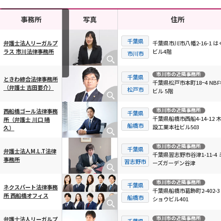
事務所
写真
住所
千葉県
千葉県市川市八幡2-16-1 は
弁護士法人リーガルプ
ビル4階
ラス 市川法律事務所
横スクロール可能
市川市
市川市
の近隣事務所
千葉県
ときわ綜合法律事務所
千葉県松戸市本町18−4 NB
（弁護士 吉田要介）
松戸市
ビル 5階
市川市
の近隣事務所
西船橋ゴール法律事務
千葉県
千葉県船橋市西船4-14-12 
所（弁護士 川口 晴
船橋市
設工業本社ビル503
久）
市川市
の近隣事務所
千葉県
弁護士法人M.L.T法律
千葉県習志野市谷津1-11-4 
事務所
習志野市
ーズガーデン谷津
市川市
の近隣事務所
千葉県
ネクスパート法律事務
千葉県船橋市葛飾町2-402-3
所 西船橋オフィス
船橋市
ショウビル401
市川市
の近隣事務所
弁護士法人リーガルプ
千葉県