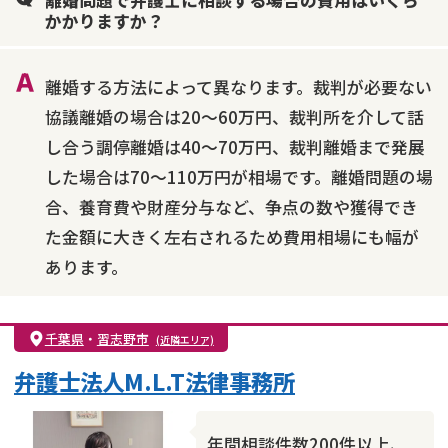
離婚問題で弁護士に相談する場合の費用はいくら
不貞・不倫慰謝料請求
国際離婚
養育費問題
かかりますか？
財産分与
内縁の夫婦
熟年離婚
離婚する方法によって異なります。裁判が必要ない
協議離婚の場合は20～60万円、裁判所を介して話
し合う調停離婚は40～70万円、裁判離婚まで発展
した場合は70～110万円が相場です。離婚問題の場
合、養育費や財産分与など、争点の数や獲得でき
た金額に大きく左右されるため費用相場にも幅が
あります。
千葉県
・
習志野市
(近隣エリア)
弁護士法人M.L.T法律事務所
年間相談件数200件以上、