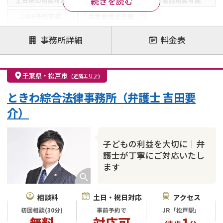
続きを読む
土日祝の相談可能
19時以降電話可能
電話相談可能
LINE予約可能
女性弁護士在籍
注力案件
事務所詳細
料金表
離婚前相談
離婚調停
離婚裁判
親権・面会交流権
DV
モラハラ
千葉県
・
松戸市
(近隣エリア)
不貞・不倫慰謝料請求
国際離婚
養育費問題
ときわ綜合法律事務所（弁護士 吉田要
財産分与
内縁の夫婦
熟年離婚
介）
子どもの利益を大切に｜弁
護士が丁寧にご対応いたし
ます
相談料
土日・祝日対応
アクセス
初回相談(30分)
事前予約で
JR「松戸駅」
無料
対応可
1