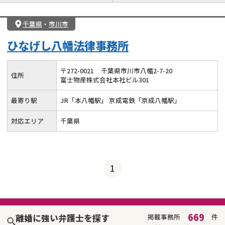
離婚前相談
離婚調停
離婚裁判
親権・面会交流権
DV
モラハラ
千葉県
・
市川市
不貞・不倫慰謝料請求
国際離婚
養育費問題
ひなげし八幡法律事務所
財産分与
内縁の夫婦
熟年離婚
〒
272
-
0021
千葉県市川市八幡2-7-20
住所
富士物産株式会社本社ビル301
最寄り駅
JR「本八幡駅」 京成電鉄「京成八幡駅」
対応エリア
千葉県
1
669
離婚に強い弁護士を探す
掲載事務所
件