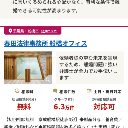
に言いくるめられる心配がなく、有利な条件で離
婚できる可能性が高まります。
千葉県
・
船橋市
(近隣エリア)
春田法律事務所 船橋オフィス
依頼者様の望む未来を実現
するため、離婚問題に強い
弁護士が全力でお手伝いし
ます
相談料
相談件数
土日・祝日対応
初回相談(60分)
グループ累計
24時間相談受付
無料
6.3
対応可
万件
【初回相談無料｜京成船橋駅徒歩4分】◆財産分与／養育費／
親権／慰謝料など◆離婚問題を数多く扱ってきた実績！密なコ