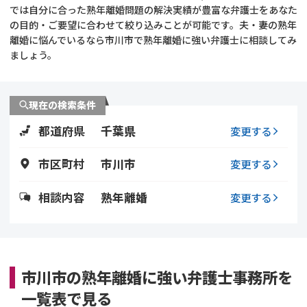
では自分に合った熟年離婚問題の解決実績が豊富な弁護士をあなた
の目的・ご要望に合わせて絞り込みことが可能です。夫・妻の熟年
不貞・不倫慰謝料請求
養育費
離婚に悩んでいるなら市川市で熟年離婚に強い弁護士に相談してみ
ましょう。
養育費問題
離婚裁判
内縁の夫婦
慰謝料
現在の検索条件
都道府県
千葉県
変更する
国際離婚
市区町村
市川市
変更する
DV
相談内容
熟年離婚
変更する
離婚の相談先
離婚したくない
市川市の熟年離婚に強い弁護士事務所を
その他の男女問題
一覧表で見る