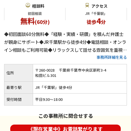
相談料
アクセス
初回相談
JR「千葉駅」
無料
4
(60分)
徒歩
分
◆初回面談60分無料◆「経験・実績・研鑽」を積んだ弁護士
が親身にサポート◆JR千葉駅から徒歩4分◆電話相談・オンラ
イン相談もご利用可能◆リラックスして話せる雰囲気を重視◆
事務所詳細を見る
お子様連れも対応可能◆親権や面会交流など子供に関する問題
にも注力
〒
260
-
0028
千葉県千葉市中央区新町3-4
住所
和田ビル301
最寄り駅
JR「千葉駅」徒歩4分
受付時間
平日9:30〜18:00
この事務所に問合せする
《現在営業中》お電話繋がります