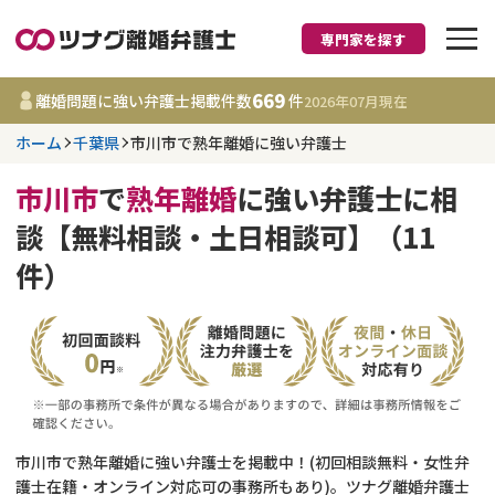
専門家を探す
離婚に強い弁護士
669
離婚問題に強い弁護士掲載件数
件
2026年07月
現在
ホーム
千葉県
市川市で熟年離婚に強い弁護士
千葉県
市川市
で
熟年離婚
に強い弁護士に相
669
事務所
件
談【無料相談・土日相談可】（11
更新日 :
2026年07月31日
件）
相談内容で探す
離婚前相談
費用相場
離婚裁判
コラム
市川市で熟年離婚に強い弁護士を掲載中！(初回相談無料・女性弁
DV
財産分与
護士在籍・オンライン対応可の事務所もあり)。ツナグ離婚弁護士