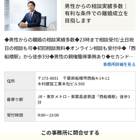
男性からの相談実績多数｜
有利な条件での離婚成立を
目指します
◆男性からの離婚の相談実績多数◆23時まで相談受付/土日祝
日の相談も可◆初回相談無料◆オンライン相談も受付中◆「西
船橋駅」から徒歩3分◆男性の親権獲得事例あり◆セカンドオ
事務所詳細を見る
ピニオンとしての活用もOK◆依頼者様に合わせた解決策をご
提案
〒
273
-
0031
千葉県船橋市西船4-14-12
住所
木村建設工業本社ビル503
JR・東京メトロ・東葉高速鉄道「西船橋駅」徒歩3
最寄り駅
分
受付時間
9:00～23:00
この事務所に問合せする