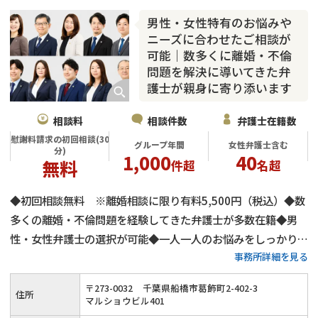
男性・女性特有のお悩みや
ニーズに合わせたご相談が
可能｜数多くに離婚・不倫
問題を解決に導いてきた弁
護士が親身に寄り添います
相談料
相談件数
弁護士在籍数
慰謝料請求の初回相談(30
グループ年間
女性弁護士含む
分)
1,000
40
無料
件超
名超
◆初回相談無料 ※離婚相談に限り有料5,500円（税込）◆数
多くの離婚・不倫問題を経験してきた弁護士が多数在籍◆男
性・女性弁護士の選択が可能◆一人一人のお悩みをしっかりと
事務所詳細を見る
傾聴◆職業別の離婚問題の典型的な特徴に合わせてサポート
◆JR・東京メトロ・東葉高速鉄道「西船橋駅」から徒歩5分◆
〒
273
-
0032
千葉県船橋市葛飾町2-402-3
住所
財産分与などのお金の問題にも細かく対応
マルショウビル401