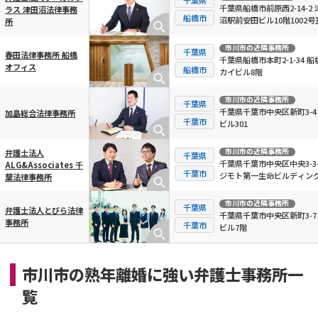
千葉県船橋市前原西2-14-2 
ラス 津田沼法律事務
船橋市
沼駅前安田ビル10階1002号
所
市川市
の近隣事務所
千葉県
春田法律事務所 船橋
千葉県船橋市本町2-1-34 船
オフィス
船橋市
カイビル8階
市川市
の近隣事務所
千葉県
千葉県千葉市中央区新町3-4
加島総合法律事務所
千葉市
ビル301
市川市
の近隣事務所
弁護士法人
千葉県
千葉県千葉市中央区中央3-3-
ALG&Associates 千
千葉市
ジモト第一生命ビルディング
葉法律事務所
市川市
の近隣事務所
千葉県
弁護士法人とびら法律
千葉県千葉市中央区新町3-7
事務所
千葉市
ビル7階
市川市の熟年離婚に強い弁護士事務所一
覧