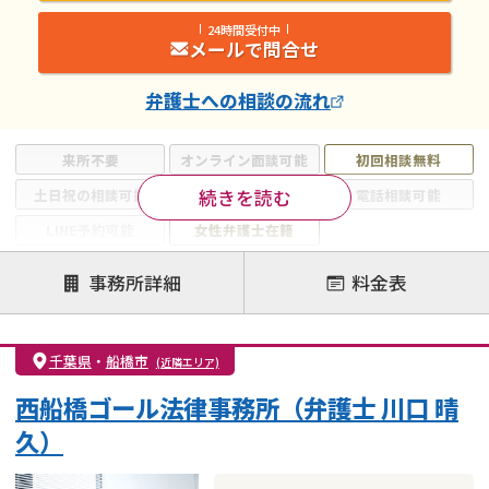
24時間受付中
メールで問合せ
弁護士
への相談の流れ
来所不要
オンライン面談可能
初回相談無料
続きを読む
土日祝の相談可能
19時以降電話可能
電話相談可能
LINE予約可能
女性弁護士在籍
注力案件
事務所詳細
料金表
離婚前相談
離婚調停
離婚裁判
親権・面会交流権
DV
モラハラ
千葉県
・
船橋市
(近隣エリア)
不貞・不倫慰謝料請求
国際離婚
養育費問題
西船橋ゴール法律事務所（弁護士 川口 晴
財産分与
内縁の夫婦
熟年離婚
久）