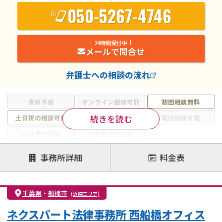
050-5267-4746
24時間受付中
メールで問合せ
弁護士
への相談の流れ
来所不要
オンライン面談可能
初回相談無料
続きを読む
土日祝の相談可能
19時以降電話可能
電話相談可能
LINE予約可能
女性弁護士在籍
注力案件
事務所詳細
料金表
離婚前相談
離婚調停
離婚裁判
親権・面会交流権
DV
モラハラ
千葉県
・
船橋市
(近隣エリア)
不貞・不倫慰謝料請求
国際離婚
養育費問題
ネクスパート法律事務所 西船橋オフィス
財産分与
内縁の夫婦
熟年離婚