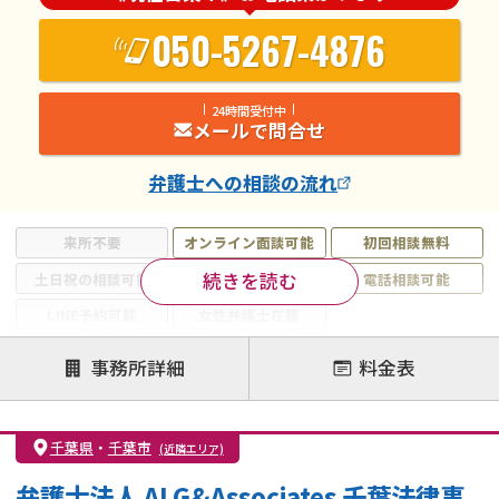
050-5267-4876
24時間受付中
メールで問合せ
弁護士
への相談の流れ
来所不要
オンライン面談可能
初回相談無料
続きを読む
土日祝の相談可能
19時以降電話可能
電話相談可能
LINE予約可能
女性弁護士在籍
注力案件
事務所詳細
料金表
離婚前相談
離婚調停
離婚裁判
親権・面会交流権
DV
モラハラ
千葉県
・
千葉市
(近隣エリア)
不貞・不倫慰謝料請求
国際離婚
養育費問題
弁護士法人 ALG&Associates 千葉法律事