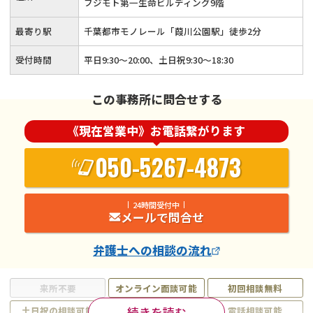
フジモト第一生命ビルディング9階
最寄り駅
千葉都市モノレール「葭川公園駅」徒歩2分
受付時間
平日9:30～20:00、土日祝9:30～18:30
この事務所に問合せする
《現在営業中》お電話繋がります
050-5267-4873
24時間受付中
メールで問合せ
弁護士
への相談の流れ
来所不要
オンライン面談可能
初回相談無料
続きを読む
土日祝の相談可能
19時以降電話可能
電話相談可能