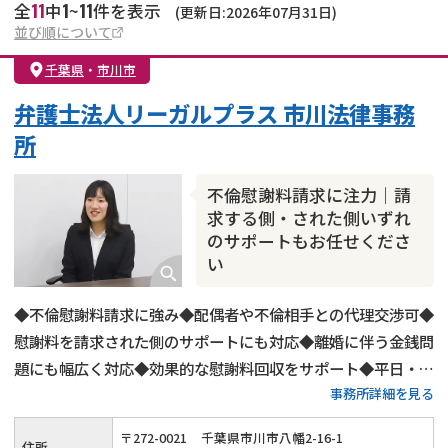
11
1
11
全
中
~
件を表示
(更新日:2026年07月31日)
並び順について
千葉県
・
市川市
弁護士法人リーガルプラス 市川法律事務
所
不倫慰謝料請求に注力｜請
求する側・された側いずれ
のサポートもお任せくださ
い
◆不倫慰謝料請求に強み◆配偶者や不倫相手との代理交渉可◆
慰謝料を請求された側のサポートにも対応◆離婚に伴う金銭問
題にも幅広く対応◆効果的な慰謝料回収をサポート◆平日・土
事務所詳細を見る
曜20時までご相談受付◆初回相談60分無料◆JR・都営地下鉄
「本八幡駅」から徒歩1分
〒
272
-
0021
千葉県市川市八幡2-16-1
住所