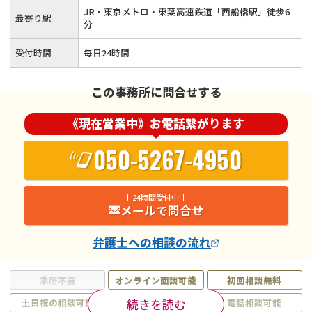
JR・東京メトロ・東葉高速鉄道「西船橋駅」徒歩6
最寄り駅
分
受付時間
毎日24時間
この事務所に問合せする
《現在営業中》お電話繋がります
050-5267-4950
24時間受付中
メールで問合せ
弁護士
への相談の流れ
来所不要
オンライン面談可能
初回相談無料
続きを読む
土日祝の相談可能
19時以降電話可能
電話相談可能