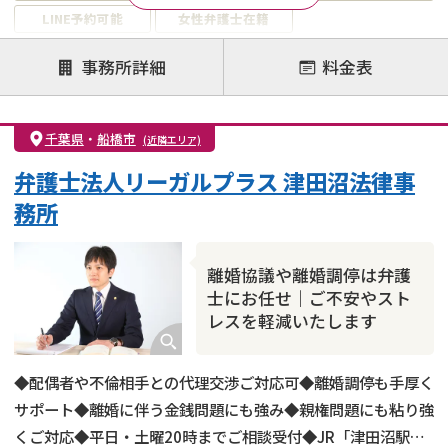
LINE予約可能
女性弁護士在籍
注力案件
事務所詳細
料金表
離婚前相談
離婚調停
離婚裁判
親権・面会交流権
DV
モラハラ
千葉県
・
船橋市
(近隣エリア)
不貞・不倫慰謝料請求
国際離婚
養育費問題
弁護士法人リーガルプラス 津田沼法律事
財産分与
内縁の夫婦
熟年離婚
務所
離婚協議や離婚調停は弁護
士にお任せ｜ご不安やスト
レスを軽減いたします
◆配偶者や不倫相手との代理交渉ご対応可◆離婚調停も手厚く
サポート◆離婚に伴う金銭問題にも強み◆親権問題にも粘り強
くご対応◆平日・土曜20時までご相談受付◆JR「津田沼駅」