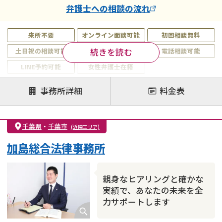
弁護士
への相談の流れ
来所不要
オンライン面談可能
初回相談無料
続きを読む
土日祝の相談可能
19時以降電話可能
電話相談可能
LINE予約可能
女性弁護士在籍
注力案件
事務所詳細
料金表
離婚前相談
離婚調停
離婚裁判
親権・面会交流権
DV
モラハラ
千葉県
・
千葉市
(近隣エリア)
不貞・不倫慰謝料請求
国際離婚
養育費問題
加島総合法律事務所
財産分与
内縁の夫婦
熟年離婚
親身なヒアリングと確かな
実績で、あなたの未来を全
力サポートします