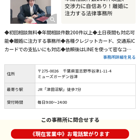
交渉力に自信あり！離婚に
注力する法律事務所
◆初回相談無料◆年間相談件数200件以上◆土日夜間も対応可
能◆離婚に注力する事務所◆各種クレジットカード、交通系IC
カードでの支払いにも対応◆依頼後はLINEを使って密なコミ
事務所詳細を見る
ュニケーションも可能◆法テラスの利用も可能◆津田沼駅南口
から徒歩7分
〒
275
-
0026
千葉県習志野市谷津1-11-4
住所
ミューズガーデン谷津
最寄り駅
JR「津田沼駅」徒歩7分
受付時間
毎日9:00～24:00
この事務所に問合せする
《現在営業中》お電話繋がります