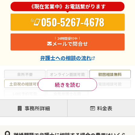
《現在営業中》お電話繋がります
050-5267-4678
24時間受付中
メールで問合せ
弁護士
への相談の流れ
来所不要
オンライン面談可能
初回相談無料
続きを読む
土日祝の相談可能
19時以降電話可能
電話相談可能
LINE予約可能
女性弁護士在籍
注力案件
事務所詳細
料金表
離婚前相談
離婚調停
離婚裁判
親権・面会交流権
DV
モラハラ