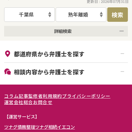
更新日 :
2026年07月31日
検索
千葉県
熟年離婚
詳細検索
来所不要
オンライン面談可能
都道府県から
弁護士
を探す
初回相談無料
土日祝の相談可能
19時以降電話可能
電話相談可能
北海道・東北
相談内容から
弁護士
を探す
LINE予約可能
女性弁護士在籍
関東
北海道
青森県
離婚前相談
離婚調停
コラム記事
監修者
利用規約
プライバシーポリシー
離婚裁判
親権・面会交流権
東海
岩手県
東京都
宮城県
神奈川県
運営会社
総合お問合せ
DV
モラハラ
関西
秋田県
埼玉県
愛知県
山形県
千葉県
静岡県
【運営サービス】
不貞・不倫慰謝料請求
国際離婚
ツナグ債務整理
ツナグ相続
イエコン
北陸・甲信越
福島県
茨城県
岐阜県
大阪府
群馬県
山梨県
京都府
養育費問題
財産分与