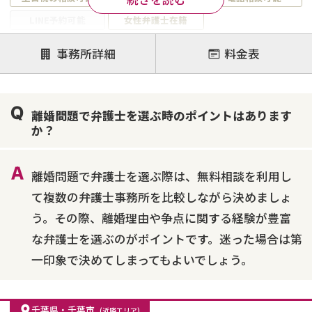
LINE予約可能
女性弁護士在籍
注力案件
事務所詳細
料金表
離婚前相談
離婚調停
離婚裁判
親権・面会交流権
DV
モラハラ
離婚問題で弁護士を選ぶ時のポイントはあります
不貞・不倫慰謝料請求
国際離婚
養育費問題
か？
財産分与
内縁の夫婦
熟年離婚
離婚問題で弁護士を選ぶ際は、無料相談を利用し
て複数の弁護士事務所を比較しながら決めましょ
う。その際、離婚理由や争点に関する経験が豊富
な弁護士を選ぶのがポイントです。迷った場合は第
一印象で決めてしまってもよいでしょう。
千葉県
・
千葉市
(近隣エリア)