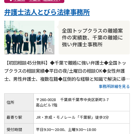
弁護士法人とびら法律事務所
全国トップクラスの離婚案
件の実績数、千葉の離婚に
強い弁護士事務所
【初回相談45分無料】◆千葉で離婚に強い弁護士◆全国トッ
プクラスの相談実績◆平日の夜/土曜日の相談OK◆女性弁護
士、男性弁護士、複数在籍◆圧倒的な経験と知識で解決に導き
事務所詳細を見る
ます！
〒
260
-
0028
千葉県千葉市中央区新町3-7
住所
高山ビル7階
最寄り駅
JR・京成・モノレール「千葉駅」徒歩3分
受付時間
平日9:30～20:00、土曜9:30～18:00