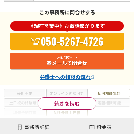
この事務所に問合せする
《現在営業中》お電話繋がります
050-5267-4726
24時間受付中
メールで問合せ
弁護士
への相談の流れ
来所不要
オンライン面談可能
初回相談無料
続きを読む
土日祝の相談可能
19時以降電話可能
電話相談可能
LINE予約可能
女性弁護士在籍
注力案件
事務所詳細
料金表