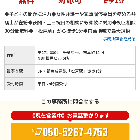
徒歩
分
◆子どもの問題に注力◆女性弁護士や家事調停委員を務める弁
護士が在籍◆夜間・土日祝日の相談にも柔軟に対応◆初回相談
30分間無料◆「松戸駅」から徒歩1分◆東葛地域で最大規模◆
事務所詳細を見る
プライバシーに配慮した個室完備◆不貞に対する慰謝料請求の
実績多数
〒
271
-
0091
千葉県松戸市本町18−4
住所
NBF松戸ビル 5階
最寄り駅
JR・新京成電鉄「松戸駅」徒歩1分
受付時間
平日 24時間受付
この事務所に問合せする
《現在営業中》お電話繋がります
050-5267-4753