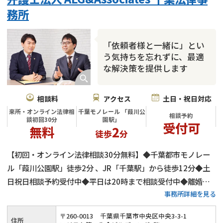
財産分与
内縁の夫婦
熟年離婚
務所
「依頼者様と一緒に」とい
う気持ちを忘れずに、最適
な解決策を提供します
相談料
アクセス
土日・祝日対応
来所・オンライン法律相
千葉モノレール 「葭川公
相談予約
談初回30分
園駅」
受付可
無料
2
徒歩
分
【初回・オンライン法律相談30分無料】◆千葉都市モノレー
ル「葭川公園駅」徒歩2分 、JR「千葉駅」から徒歩12分◆土
日祝日相談予約受付中◆平日は20時まで相談受付中◆離婚問
事務所詳細を見る
題を得意とする弁護士が多数在籍◆離婚・財産分与・親権・養
育費・不貞行為に対する慰謝料など幅広い離婚問題にご対応
〒
260
-
0013
千葉県千葉市中央区中央3-3-1
住所