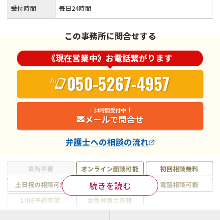
受付時間
毎日24時間
この事務所に問合せする
《現在営業中》お電話繋がります
050-5267-4957
24時間受付中
メールで問合せ
弁護士
への相談の流れ
来所不要
オンライン面談可能
初回相談無料
続きを読む
土日祝の相談可能
19時以降電話可能
電話相談可能
LINE予約可能
女性弁護士在籍
注力案件