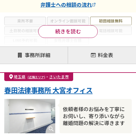
弁護士
への相談の流れ
来所不要
オンライン面談可能
初回相談無料
続きを読む
土日祝の相談可能
19時以降電話可能
電話相談可能
LINE予約可能
女性弁護士在籍
注力案件
事務所詳細
料金表
離婚前相談
離婚調停
離婚裁判
親権・面会交流権
DV
モラハラ
埼玉県
・
さいたま市
(近隣エリア)
不貞・不倫慰謝料請求
国際離婚
養育費問題
春田法律事務所 大宮オフィス
財産分与
内縁の夫婦
熟年離婚
依頼者様のお悩みを丁寧に
お伺いし、寄り添いながら
離婚問題の解決に導きます