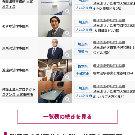
春田法律事務所 大宮
埼玉県さいたま市大宮区桜
オフィス
さいたま市
4-242 鐘塚ビル2階
群馬県
の近隣事務所
埼玉県
埼玉県さいたま市浦和区高砂3
あすか法律事務所
さいたま市
15 相模屋ビル7階
群馬県
の近隣事務所
埼玉県
埼玉県所沢市東所沢和田1-1-
東所沢法律事務所
所沢市
栄ビル2階C
群馬県
の近隣事務所
栃木県
渡邊律法律事務所
栃木県宇都宮市滝谷町12-4
宇都宮市
群馬県
の近隣事務所
埼玉県
弁護士法人プロテクト
埼玉県さいたま市大宮区宮町
スタンス 大宮事務所
さいたま市
81 いちご大宮ビル3F
一覧表の続きを見る