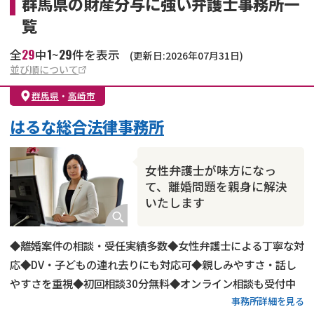
群馬県の財産分与に強い弁護士事務所一
覧
29
1
29
全
中
~
件を表示
(更新日:2026年07月31日)
並び順について
群馬県
・
高崎市
はるな総合法律事務所
女性弁護士が味方になっ
て、離婚問題を親身に解決
いたします
◆離婚案件の相談・受任実績多数◆女性弁護士による丁寧な対
応◆DV・子どもの連れ去りにも対応可◆親しみやすさ・話し
やすさを重視◆初回相談30分無料◆オンライン相談も受付中
事務所詳細を見る