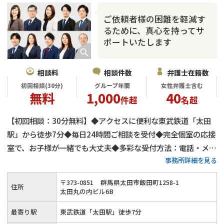
ご依頼者様の困難を軽減す
るために、真心を持ってサ
ポートいたします
相談料
相談件数
弁護士在籍数
初回相談(30分)
グループ年間
女性弁護士含む
無料
1,000
40
件超
名超
【初回相談：30分無料】◆アクセスに便利な東武鉄道「太田
駅」から徒歩7分◆毎日24時間ご相談を受付◆完全個室の応接
室で、お子様が一緒でも大丈夫◆多彩な受付方法：電話・メー
事務所詳細を見る
ル・LINE◆離婚後のご不安にも丁寧にサポートいたします
〒
373
-
0851
群馬県太田市飯田町1258-1
住所
太田丸の内ビル6B
最寄り駅
東武鉄道「太田駅」徒歩7分