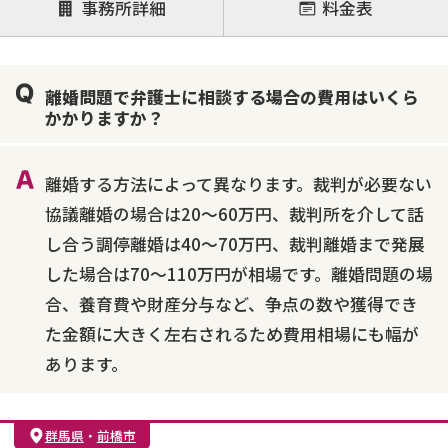
事務所詳細
料金表
離婚前相談
離婚調停
離婚裁判
親権・面会交流権
DV
モラハラ
離婚問題で弁護士に相談する場合の費用はいくら
不貞・不倫慰謝料請求
国際離婚
養育費問題
かかりますか？
財産分与
内縁の夫婦
熟年離婚
離婚する方法によって異なります。裁判が必要ない
協議離婚の場合は20～60万円、裁判所を介して話
し合う調停離婚は40～70万円、裁判離婚まで発展
した場合は70～110万円が相場です。離婚問題の場
合、養育費や財産分与など、争点の数や獲得でき
た金額に大きく左右されるため費用相場にも幅が
あります。
群馬県
・
前橋市