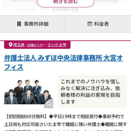
続きを読む
土日祝の相談可能
19時以降電話可能
電話相談可能
LINE予約可能
女性弁護士在籍
注力案件
事務所詳細
料金表
離婚前相談
離婚調停
離婚裁判
親権・面会交流権
DV
モラハラ
埼玉県
・
さいたま市
(近隣エリア)
不貞・不倫慰謝料請求
国際離婚
養育費問題
弁護士法人 みずほ中央法律事務所 大宮オ
財産分与
内縁の夫婦
熟年離婚
フィス
これまでのノウハウを惜し
みなく解決に注ぎ込み、依
頼者様の利益の実現を目指
します
【初回相談60分無料】◆平日19時まで相談受付◆事前予約で
土日祝も対応可能さいたま市で離婚に強い弁護士◆離婚に関す