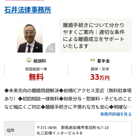
石井法律事務所
離婚手続きについて分かり
やすくご案内｜適切な条件
による離婚成立をサポート
いたします
相談料
着手金
初回相談一律
調停・交渉
無料
33
万円
◆未来志向の離婚問題解決◆前橋ICアクセス至近（無料駐車場
あり）◆初回相談一律無料◆財産分与・慰謝料・子どものこと
など幅広くご対応◆離婚手続きに不慣れな方も安心◆明確な仕
事務所詳細を見る
組みの弁護士費用◆
〒
371
-
0845
群馬県前橋市鳥羽町417-10
住所
丸三前橋インタービル4-B