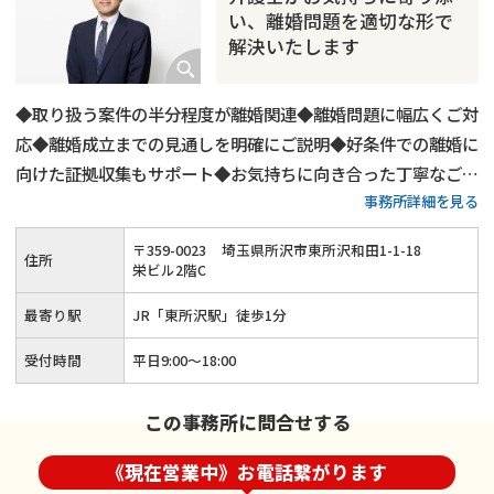
い、離婚問題を適切な形で
解決いたします
◆取り扱う案件の半分程度が離婚関連◆離婚問題に幅広くご対
応◆離婚成立までの見通しを明確にご説明◆好条件での離婚に
向けた証拠収集もサポート◆お気持ちに向き合った丁寧なご対
事務所詳細を見る
応◆初回相談無料◆夜間や土日祝日の相談も可◆「東所沢駅」
から徒歩1分
〒
359
-
0023
埼玉県所沢市東所沢和田1-1-18
住所
栄ビル2階C
最寄り駅
JR「東所沢駅」徒歩1分
受付時間
平日9:00～18:00
この事務所に問合せする
《現在営業中》お電話繋がります