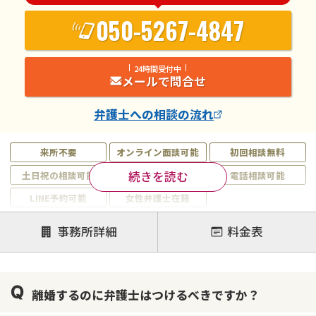
050-5267-4847
24時間受付中
メールで問合せ
弁護士
への相談の流れ
来所不要
オンライン面談可能
初回相談無料
続きを読む
土日祝の相談可能
19時以降電話可能
電話相談可能
LINE予約可能
女性弁護士在籍
注力案件
事務所詳細
料金表
離婚前相談
離婚調停
離婚裁判
親権・面会交流権
DV
モラハラ
離婚するのに弁護士はつけるべきですか？
不貞・不倫慰謝料請求
国際離婚
養育費問題