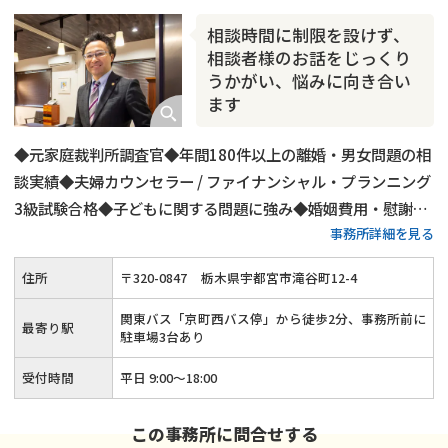
相談時間に制限を設けず、
相談者様のお話をじっくり
うかがい、悩みに向き合い
ます
◆元家庭裁判所調査官◆年間180件以上の離婚・男女問題の相
談実績◆夫婦カウンセラー / ファイナンシャル・プランニング
3級試験合格◆子どもに関する問題に強み◆婚姻費用・慰謝料
事務所詳細を見る
請求もお任せください◆はじめの30分間相談無料◆関東バス
「京町西バス停」から徒歩2分
住所
〒
320
-
0847
栃木県宇都宮市滝谷町12-4
関東バス「京町西バス停」から徒歩2分、事務所前に
最寄り駅
駐車場3台あり
受付時間
平日 9:00～18:00
この事務所に問合せする