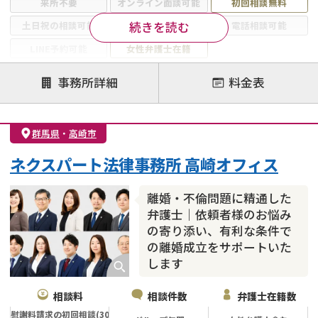
来所不要
オンライン面談可能
初回相談無料
続きを読む
土日祝の相談可能
19時以降電話可能
電話相談可能
LINE予約可能
女性弁護士在籍
注力案件
事務所詳細
料金表
離婚前相談
離婚調停
離婚裁判
親権・面会交流権
DV
モラハラ
群馬県
・
高崎市
不貞・不倫慰謝料請求
国際離婚
養育費問題
ネクスパート法律事務所 高崎オフィス
財産分与
内縁の夫婦
熟年離婚
離婚・不倫問題に精通した
弁護士｜依頼者様のお悩み
の寄り添い、有利な条件で
の離婚成立をサポートいた
します
相談料
相談件数
弁護士在籍数
慰謝料請求の初回相談(30