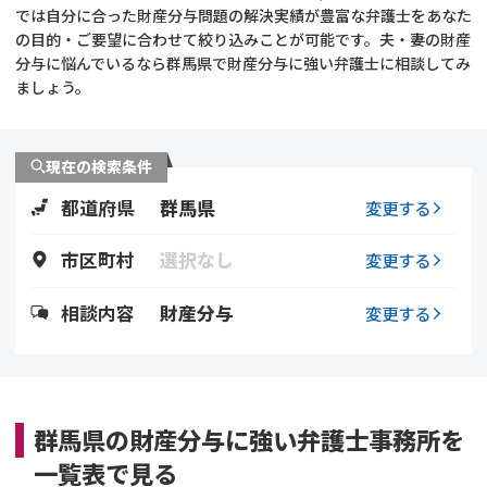
では自分に合った財産分与問題の解決実績が豊富な弁護士をあなた
の目的・ご要望に合わせて絞り込みことが可能です。夫・妻の財産
不貞・不倫慰謝料請求
養育費
分与に悩んでいるなら群馬県で財産分与に強い弁護士に相談してみ
ましょう。
養育費問題
離婚裁判
内縁の夫婦
慰謝料
現在の検索条件
都道府県
群馬県
変更する
国際離婚
市区町村
選択なし
変更する
DV
相談内容
財産分与
変更する
離婚の相談先
離婚したくない
群馬県の財産分与に強い弁護士事務所を
その他の男女問題
一覧表で見る