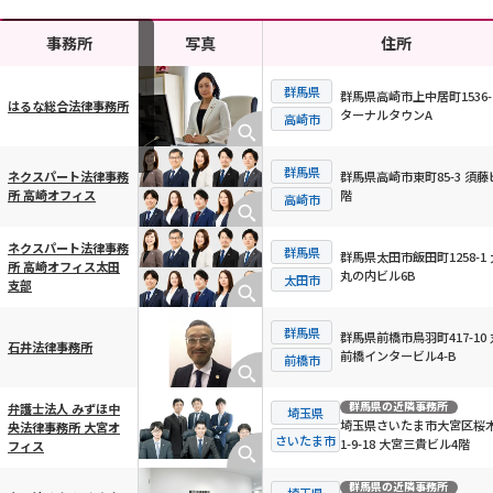
事務所
写真
住所
群馬県
群馬県高崎市上中居町1536-
はるな総合法律事務所
ターナルタウンA
横スクロール可能
高崎市
群馬県
群馬県高崎市東町85-3 須藤
ネクスパート法律事務
階
所 高崎オフィス
高崎市
ネクスパート法律事務
群馬県
群馬県太田市飯田町1258-1
所 高崎オフィス太田
丸の内ビル6B
太田市
支部
群馬県
群馬県前橋市鳥羽町417-10
石井法律事務所
前橋インタービル4-B
前橋市
群馬県
の近隣事務所
弁護士法人 みずほ中
埼玉県
埼玉県さいたま市大宮区桜
央法律事務所 大宮オ
さいたま市
1-9-18 大宮三貴ビル4階
フィス
群馬県
の近隣事務所
埼玉県