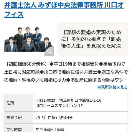
弁護士法人 みずほ中央法律事務所 川口オ
財産分与
内縁の夫婦
熟年離婚
フィス
【理想の離婚の実現のため
に】多角的な視点で「離婚
後の人生」を見据えた解決
【初回相談60分無料】◆平日19時まで相談受付◆事前予約で
土日祝も対応可能◆川口市で離婚に強い弁護士◆適正な条件で
の離婚・納得のいく離婚に尽力◆不動産に関する問題はワンス
事務所詳細を見る
トップで対応
〒
332
-
0023
埼玉県川口市飯塚1-2-16
住所
川口ホームズマンション 1F
最寄り駅
JR「川口駅」徒歩4分
受付時間
平日 9:00～19:00