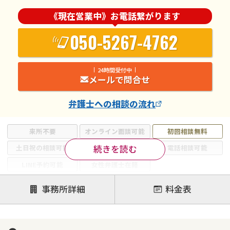
《現在営業中》お電話繋がります
050-5267-4762
24時間受付中
メールで問合せ
弁護士
への相談の流れ
来所不要
オンライン面談可能
初回相談無料
続きを読む
土日祝の相談可能
19時以降電話可能
電話相談可能
LINE予約可能
女性弁護士在籍
注力案件
事務所詳細
料金表
離婚前相談
離婚調停
離婚裁判
親権・面会交流権
DV
モラハラ