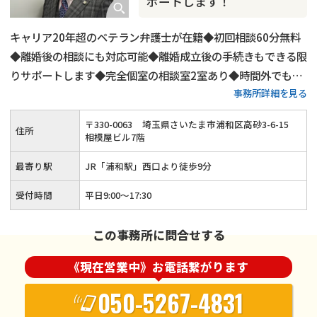
ポートします！
キャリア20年超のベテラン弁護士が在籍◆初回相談60分無料
◆離婚後の相談にも対応可能◆離婚成立後の手続きもできる限
りサポートします◆完全個室の相談室2室あり◆時間外でも相
事務所詳細を見る
談対応可能（要予約）◆JR「浦和駅」西口より徒歩9分
〒
330
-
0063
埼玉県さいたま市浦和区高砂3-6-15
住所
相模屋ビル7階
最寄り駅
JR「浦和駅」西口より徒歩9分
受付時間
平日9:00～17:30
この事務所に問合せする
《現在営業中》お電話繋がります
050-5267-4831