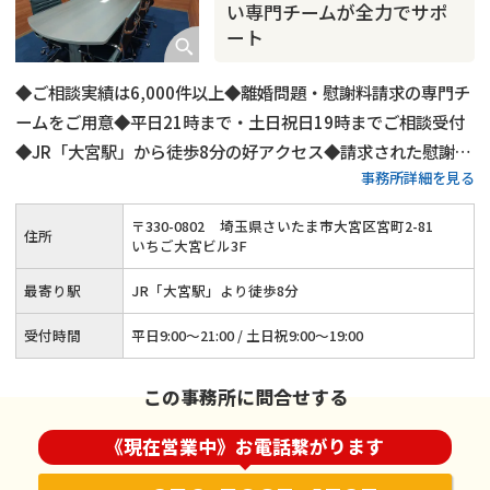
い専門チームが全力でサポ
ート
◆ご相談実績は6,000件以上◆離婚問題・慰謝料請求の専門チ
ームをご用意◆平日21時まで・土日祝日19時までご相談受付
◆JR「大宮駅」から徒歩8分の好アクセス◆請求された慰謝料
事務所詳細を見る
の減額交渉にも対応◆オンライン相談・電話相談もOK
〒
330
-
0802
埼玉県さいたま市大宮区宮町2-81
住所
いちご大宮ビル3F
最寄り駅
JR「大宮駅」より徒歩8分
受付時間
平日9:00～21:00 / 土日祝9:00～19:00
この事務所に問合せする
《現在営業中》お電話繋がります