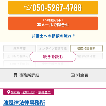
050-5267-4788
24時間受付中
メールで問合せ
弁護士
への相談の流れ
来所不要
オンライン面談可能
初回相談無料
続きを読む
土日祝の相談可能
19時以降電話可能
電話相談可能
LINE予約可能
女性弁護士在籍
注力案件
事務所詳細
料金表
離婚前相談
離婚調停
離婚裁判
親権・面会交流権
DV
モラハラ
栃木県
・
宇都宮市
(近隣エリア)
不貞・不倫慰謝料請求
国際離婚
養育費問題
渡邊律法律事務所
財産分与
内縁の夫婦
熟年離婚