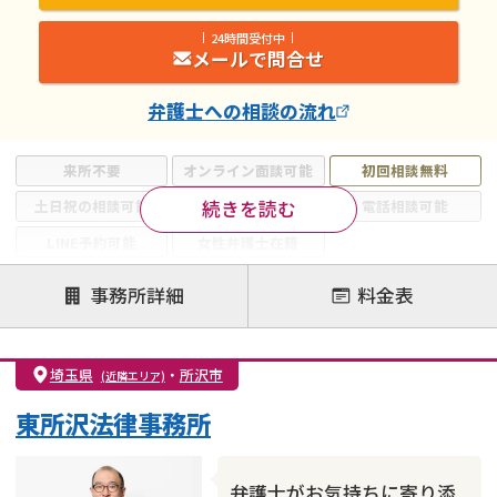
24時間受付中
メールで問合せ
弁護士
への相談の流れ
来所不要
オンライン面談可能
初回相談無料
続きを読む
土日祝の相談可能
19時以降電話可能
電話相談可能
LINE予約可能
女性弁護士在籍
注力案件
事務所詳細
料金表
離婚前相談
離婚調停
離婚裁判
親権・面会交流権
DV
モラハラ
埼玉県
・
所沢市
(近隣エリア)
不貞・不倫慰謝料請求
国際離婚
養育費問題
東所沢法律事務所
財産分与
内縁の夫婦
熟年離婚
弁護士がお気持ちに寄り添