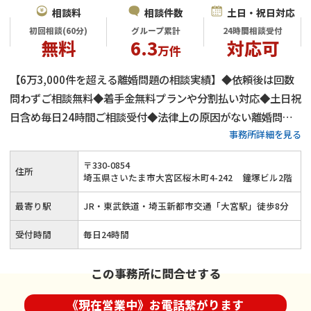
相談料
相談件数
土日・祝日対応
初回相談(60分)
グループ累計
24時間相談受付
無料
6.3
対応可
万件
【6万3,000件を超える離婚問題の相談実績】◆依頼後は回数
問わずご相談無料◆着手金無料プランや分割払い対応◆土日祝
日含め毎日24時間ご相談受付◆法律上の原因がない離婚問題
事務所詳細を見る
にも対応（性格の不一致など）◆依頼者様のお気持ちやご希望
に寄り添い離婚問題を迅速に解決◆JR・東武鉄道・埼玉新都
〒
330
-
0854
住所
市交通「大宮駅」から徒歩8分
埼玉県さいたま市大宮区桜木町4-242
鐘塚ビル2階
最寄り駅
JR・東武鉄道・埼玉新都市交通「大宮駅」徒歩8分
受付時間
毎日24時間
この事務所に問合せする
《現在営業中》お電話繋がります