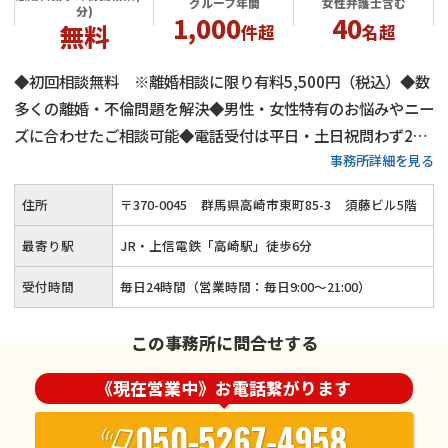
グループ年間
女性弁護士含む
分)
1,000
40
無料
件超
名超
◆初回相談無料 ※離婚相談に限り有料5,500円（税込）◆数
多くの離婚・不倫問題を解決◆男性・女性特有のお悩みやニー
ズに合わせたご相談可能◆電話受付は平日・土日祝問わず24
事務所詳細を見る
時間受付◆男性弁護士・女性弁護士が双方在籍◆養育費や婚姻
費用の適正化をサポート◆クレジットカード決済や分割払いに
住所
〒
370
-
0045
群馬県高崎市東町85-3
須藤ビル5階
も対応◆JR・上信電鉄「高崎駅」から徒歩6分
最寄り駅
JR・上信電鉄「高崎駅」徒歩6分
受付時間
毎日24時間（営業時間：毎日9:00〜21:00）
この事務所に問合せする
《現在営業中》お電話繋がります
050-5267-4958