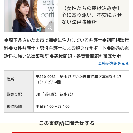
【女性たちの駆け込み寺】
心に寄り添い、不安にさせ
ない法律事務所
◆埼玉県さいたま市で離婚に注力している弁護士◆初回相談無
料◆女性弁護士・男性弁護士による親身なサポート◆離婚の慰
謝料に強い法律事務所 ◆親権問題・養育費問題も徹底サポー
事務所詳細を見る
ト
〒
330
-
0063
埼玉県さいたま市浦和区高砂3-6-17
住所
ヨシノビル4階
最寄り駅
JR「浦和駅」徒歩7分
受付時間
平日9：00～18：00
この事務所に問合せする