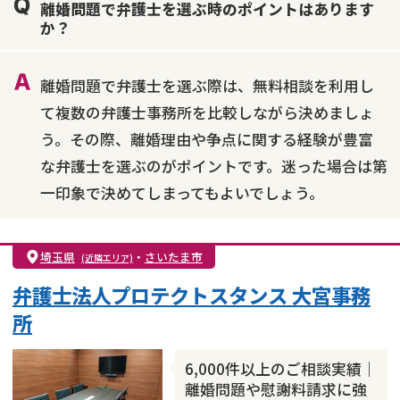
離婚問題で弁護士を選ぶ時のポイントはあります
不貞・不倫慰謝料請求
国際離婚
養育費問題
か？
財産分与
内縁の夫婦
熟年離婚
離婚問題で弁護士を選ぶ際は、無料相談を利用し
て複数の弁護士事務所を比較しながら決めましょ
う。その際、離婚理由や争点に関する経験が豊富
な弁護士を選ぶのがポイントです。迷った場合は第
一印象で決めてしまってもよいでしょう。
埼玉県
・
さいたま市
(近隣エリア)
弁護士法人プロテクトスタンス 大宮事務
所
6,000件以上のご相談実績｜
離婚問題や慰謝料請求に強