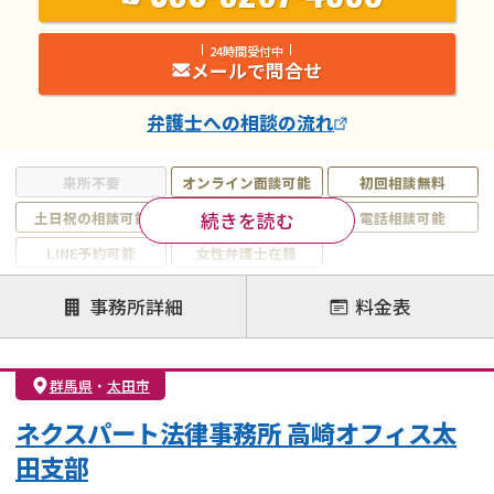
24時間受付中
メールで問合せ
弁護士
への相談の流れ
来所不要
オンライン面談可能
初回相談無料
続きを読む
土日祝の相談可能
19時以降電話可能
電話相談可能
LINE予約可能
女性弁護士在籍
注力案件
事務所詳細
料金表
離婚前相談
離婚調停
離婚裁判
親権・面会交流権
DV
モラハラ
群馬県
・
太田市
不貞・不倫慰謝料請求
国際離婚
養育費問題
ネクスパート法律事務所 高崎オフィス太
財産分与
内縁の夫婦
熟年離婚
田支部