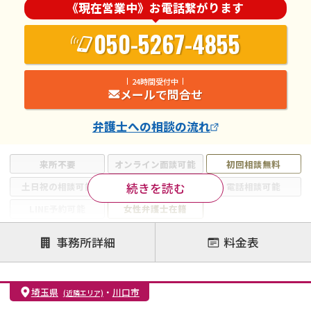
《現在営業中》お電話繋がります
050-5267-4855
24時間受付中
メールで問合せ
弁護士
への相談の流れ
来所不要
オンライン面談可能
初回相談無料
続きを読む
土日祝の相談可能
19時以降電話可能
電話相談可能
LINE予約可能
女性弁護士在籍
注力案件
事務所詳細
料金表
離婚前相談
離婚調停
離婚裁判
親権・面会交流権
DV
モラハラ
埼玉県
・
川口市
(近隣エリア)
不貞・不倫慰謝料請求
国際離婚
養育費問題