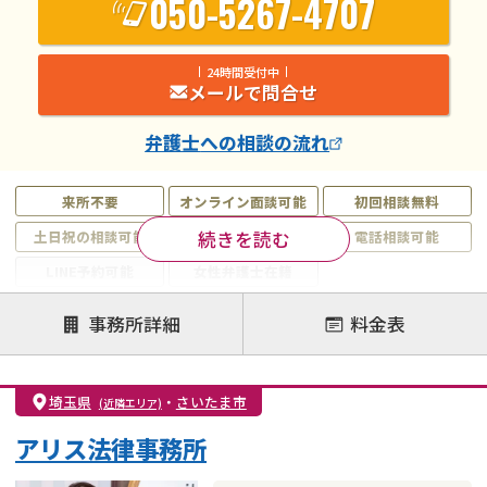
050-5267-4707
24時間受付中
メールで問合せ
弁護士
への相談の流れ
来所不要
オンライン面談可能
初回相談無料
続きを読む
土日祝の相談可能
19時以降電話可能
電話相談可能
LINE予約可能
女性弁護士在籍
注力案件
事務所詳細
料金表
離婚前相談
離婚調停
離婚裁判
親権・面会交流権
DV
モラハラ
埼玉県
・
さいたま市
(近隣エリア)
不貞・不倫慰謝料請求
国際離婚
養育費問題
アリス法律事務所
財産分与
内縁の夫婦
熟年離婚