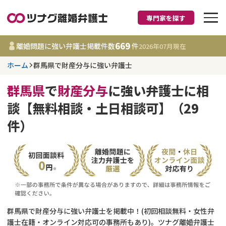
専門家を探す
離婚に強い弁護士
669
離婚問題に強い弁護士掲載件数
件
2026年07月
現在
ホーム
群馬県で財産分与に強い弁護士
群馬県
群馬県
で
財産分与
に強い弁護士に相
669
事務所
件
談【無料相談・土日相談可】（29
更新日 :
2026年07月31日
件）
相談内容で探す
離婚前相談
費用相場
離婚裁判
コラム
群馬県で財産分与に強い弁護士を掲載中！(初回相談無料・女性弁
DV
財産分与
護士在籍・オンライン対応可の事務所もあり)。ツナグ離婚弁護士