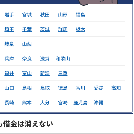
岩手
宮城
秋田
山形
福島
埼玉
千葉
茨城
群馬
栃木
岐阜
山梨
兵庫
奈良
滋賀
和歌山
福井
富山
新潟
三重
山口
島根
鳥取
徳島
香川
愛媛
高知
長崎
熊本
大分
宮崎
鹿児島
沖縄
も借金は消えない