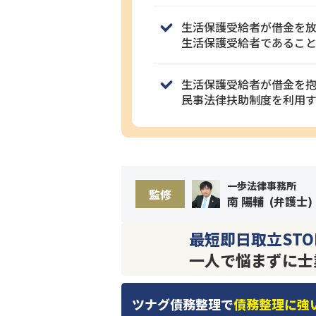
生活保護受給者が借金を
生活保護受給者であるこ
生活保護受給者が借金を
民事法律扶助制度を利用
一歩法律事務所
監修
南 陽輔
(
弁護士
)
最短即日取立STO
一人で悩まずに士
ツナグ債務整理で
債務整理に強