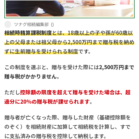
遺留分侵害額請求
相続手続き
相続手続き
遺言
ツナグ相続編集部
(
)
相続時精算課税制度
とは、18歳以上の子や孫が60歳以
家族信託
遺産分割
上の父母または祖父母から2,500万円まで贈与税を納め
ずに生前贈与を受けられる制度
です。
贈与税
不動産の相続
この制度を選ぶと、贈与を受けた際には
2,500万円まで
相続人調査
相続登記
贈与税がかかりません
。
不動産評価(相続不動
調査・アンケート
産)
ただし
控除額の限度を超えて贈与を受けた場合は、超
過分に20％の贈与税が課せられます
。
贈与者が亡くなった際、贈与した財産（基礎控除額を
のぞく）を相続財産に加算して相続税を計算し、すで
に支払済みの贈与税を控除して納税します。