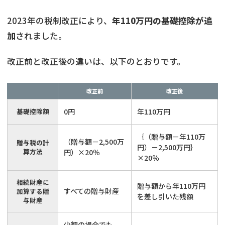
2023年の税制改正により、
年110万円の基礎控除が追
加
されました。
改正前と改正後の違いは、以下のとおりです。
改正前
改正後
基礎控除額
0円
年110万円
｛（贈与額－年110万
（贈与額－2,500万
贈与税の計
円）－2,500万円｝
算方法
円）×20％
×20％
相続財産に
贈与額から年110万円
すべての贈与財産
加算する贈
を差し引いた残額
与財産
少額の場合でも、