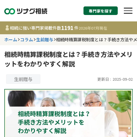
専門家を探す
相続税申告・相続手続
1191
相続に強い専門家掲載件数
件
2026年07月
現在
す
ホーム
コラム
生前贈与
相続時精算課税制度とは？手続き方法や
都道府県を選択
相続時精算課税制度とは？手続き方法やメリ
ットをわかりやすく解説
1191
事務所
件
更新日 :
2026年07月21日
生前贈与
更新日 :
2025-09-02
相談内容で探す
遺言書作成・遺言執行
費用相場
相続登記
コラム