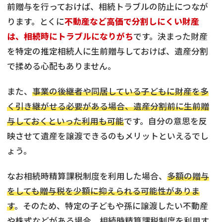
前贈与を行っておけば、相続トラブルの防止につなが
ります。とくに
不動産など高価で分割しにくい財産
は、相続時にトラブルになりがち
です。決まった財産
を特定の推定相続人に生前贈与しておけば、遺産分割
で揉める心配もありません。
また、
事業の後継者や同居している子どもに財産を多
く引き継がせる必要がある場合、遺産分割前に生前贈
与しておくといった利用も可能
です。自分の意思を反
映させて遺産を譲渡できるのもメリットといえるでし
ょう。
なお相続時精算課税制度を利用した場合、
多額の贈与
をしても贈与税を少額に抑えられる可能性がありま
す
。そのため、特定の子どもや孫に譲渡したい不動産
や株式などがある場合、相続時精算課税制度を利用す