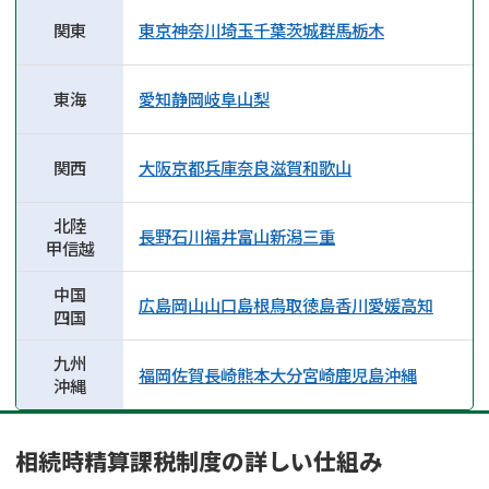
関東
東京
神奈川
埼玉
千葉
茨城
群馬
栃木
東海
愛知
静岡
岐阜
山梨
関西
大阪
京都
兵庫
奈良
滋賀
和歌山
北陸
長野
石川
福井
富山
新潟
三重
甲信越
中国
広島
岡山
山口
島根
鳥取
徳島
香川
愛媛
高知
四国
九州
福岡
佐賀
長崎
熊本
大分
宮崎
鹿児島
沖縄
沖縄
相続時精算課税制度の詳しい仕組み