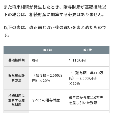
また将来相続が発生したとき、贈与財産が基礎控除以
下の場合は、相続財産に加算する必要はありません。
以下の表は、改正前と改正後の違いをまとめたもので
す。
改正前
改正後
基礎控除額
0円
年110万円
｛（贈与額－年110万
（贈与額－2,500万
贈与税の計
円）－2,500万円｝
算方法
円）×20％
×20％
相続財産に
贈与額から年110万円
すべての贈与財産
加算する贈
を差し引いた残額
与財産