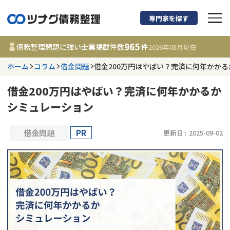
専門家を探す
債務整理に強い弁護
965
債務整理問題に強い士業掲載件数
件
2026年08月
現在
ホーム
コラム
借金問題
借金200万円はやばい？完済に何年かか
都道府県を選択
借金200万円はやばい？完済に何年かかるか
965
事務所
件
シミュレーション
更新日 :
2026年08月10日
借金問題
PR
更新日 :
2025-09-02
相談内容で探す
借金返済相談・交渉
費用相場
任意整理
コラム
時効援用
債務整理