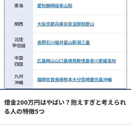
東海
愛知
静岡
岐阜
山梨
関西
大阪
京都
兵庫
奈良
滋賀
和歌山
北陸
長野
石川
福井
富山
新潟
三重
甲信越
中国
広島
岡山
山口
島根
鳥取
徳島
香川
愛媛
高知
四国
九州
福岡
佐賀
長崎
熊本
大分
宮崎
鹿児島
沖縄
沖縄
借金200万円はやばい？抱えすぎと考えられ
る人の特徴5つ