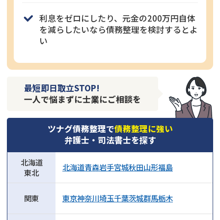
利息をゼロにしたり、元金の200万円自体
を減らしたいなら債務整理を検討するとよ
い
最短即日取立STOP!
一人で悩まずに士業にご相談を
ツナグ債務整理で
債務整理に強い
弁護士・司法書士を探す
北海道
北海道
青森
岩手
宮城
秋田
山形
福島
東北
関東
東京
神奈川
埼玉
千葉
茨城
群馬
栃木