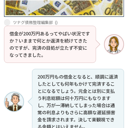
会社破産・法人破産
個人再生（民事再生）
ツナグ債務整理編集部
(
)
消費者金融・サラ金
過払金
借金が200万円あるってやばい状況です
か？いままで何とか返済を続けてきた
借金問題
闇金
のですが、完済の目処が立たず不安に
なってきました。
200万円もの借金となると、順調に返済
したとしても何年もかけて完済するこ
とになるでしょう。元金とは別に支払
う利息総額は何十万円にもなります
し、万が一滞納してしまった場合は通
常の利息よりもさらに高額な遅延損害
金を請求されます。決して楽観視でき
る金額とはいえません。