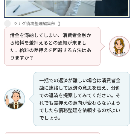
会社破産・法人破産
個人再生（民事再生）
ツナグ債務整理編集部
(
)
消費者金融・サラ金
過払金
借金を滞納してしまい、消費者金融か
ら給料を差押えるとの通知が来まし
借金問題
闇金
た。給料の差押えを回避する方法はあ
りますか？
一括での返済が難しい場合は消費者金
融に連絡して返済の意思を伝え、分割
での返済を提案してみてください。そ
れでも差押えの意向が変わらないよう
でしたら債務整理を依頼するのがよい
でしょう。