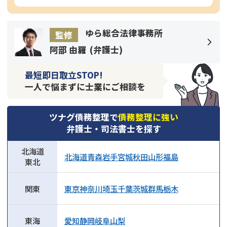
ゆら総合法律事務所
監修
阿部 由羅
(
弁護士
)
最短即日取立STOP!
一人で悩まずに士業にご相談を
ツナグ債務整理で
債務整理に強い
弁護士・司法書士を探す
北海道
北海道
青森
岩手
宮城
秋田
山形
福島
東北
関東
東京
神奈川
埼玉
千葉
茨城
群馬
栃木
東海
愛知
静岡
岐阜
山梨