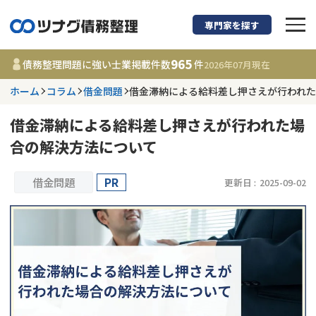
専門家を探す
債務整理に強い弁護
965
債務整理問題に強い士業掲載件数
件
2026年07月
現在
ホーム
コラム
借金問題
借金滞納による給料差し押さえが行われ
都道府県を選択
借金滞納による給料差し押さえが行われた場
965
事務所
件
合の解決方法について
更新日 :
2026年07月31日
借金問題
PR
更新日 :
2025-09-02
相談内容で探す
借金返済相談・交渉
費用相場
任意整理
コラム
時効援用
債務整理