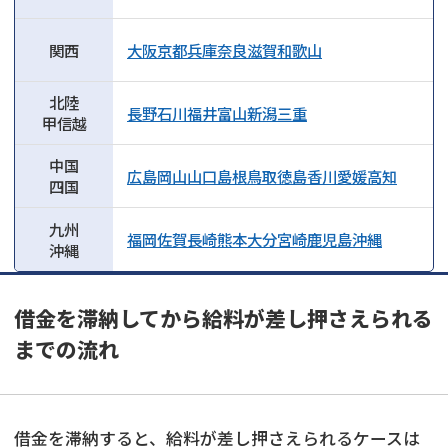
関西
大阪
京都
兵庫
奈良
滋賀
和歌山
北陸
長野
石川
福井
富山
新潟
三重
甲信越
中国
広島
岡山
山口
島根
鳥取
徳島
香川
愛媛
高知
四国
九州
福岡
佐賀
長崎
熊本
大分
宮崎
鹿児島
沖縄
沖縄
借金を滞納してから給料が差し押さえられる
までの流れ
借金を滞納すると、給料が差し押さえられるケースは