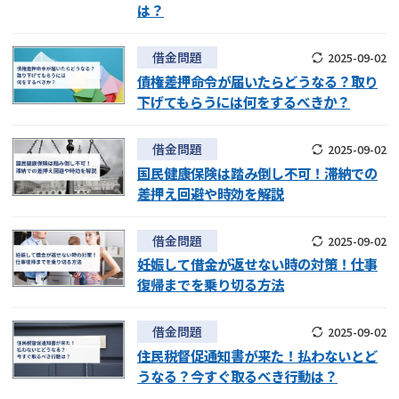
は？
借金問題
2025-09-02
債権差押命令が届いたらどうなる？取り
下げてもらうには何をするべきか？
借金問題
2025-09-02
国民健康保険は踏み倒し不可！滞納での
差押え回避や時効を解説
借金問題
2025-09-02
妊娠して借金が返せない時の対策！仕事
復帰までを乗り切る方法
借金問題
2025-09-02
住民税督促通知書が来た！払わないとど
うなる？今すぐ取るべき行動は？