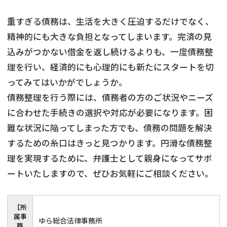
会社破産・法人破産
個人再生（民事再生）
重すぎる債務は、生活を大きく圧迫するだけでなく、
精神的にも大きな負担となってしまいます。完済の見
消費者金融・サラ金
過払金
込みがつかない借金を返し続けるよりも、一度債務整
理を行い、経済的にも心理的にも新たにスタートを切
借金問題
ってみてはいかがでしょうか。
闇金
債務整理を行う際には、債務者の方のご状況やニーズ
に合わせた手続きの選択や対応が必要になります。困
難な状況に陥ってしまった方でも、債務の問題を解決
するための糸口はきっと見つかります。円滑な債務整
理を実現するために、弁護士として親身になってサポ
ートいたしますので、ぜひお気軽にご相談ください。
【所
属事
ゆら総合法律事務所
務