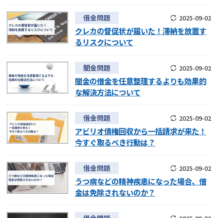
借金問題
2025-09-02
クレカの督促状が届いた！滞納を放置す
るリスクについて
闇金問題
2025-09-02
闇金の借金を任意整理するよりも効果的
な解決方法について
借金問題
2025-09-02
アビリオ債権回収から一括請求が来た！
今すぐ取るべき行動は？
借金問題
2025-09-02
うつ病などの精神疾患になった場合、借
金は免除されないのか？
借金問題