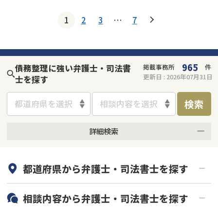
1
2
3
…
7
965
債務整理に強い弁護士・司法書
掲載事務所
件
更新日 :
2026年07月31日
士を探す
検索
都道府県を選択
相談内容を選択
詳細検索
何度でも相談無料
オンライン面談可能
都道府県から
弁護士・司法書士
を探す
初回相談無料
土日祝の相談可能
19時以降電話可能
電話相談可能
北海道・東北
相談内容から
弁護士・司法書士
を探す
LINE予約可能
分割払い可能