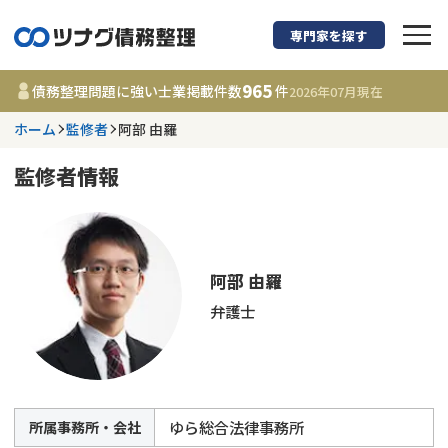
専門家を探す
債務整理に強い弁護
965
債務整理問題に強い士業掲載件数
件
2026年07月
現在
ホーム
監修者
阿部 由羅
都道府県を選択
監修者情報
965
事務所
件
更新日 :
2026年07月31日
相談内容で探す
阿部 由羅
弁護士
借金返済相談・交渉
費用相場
任意整理
コラム
ゆら総合法律事務所
所属事務所・会社
時効援用
債務整理