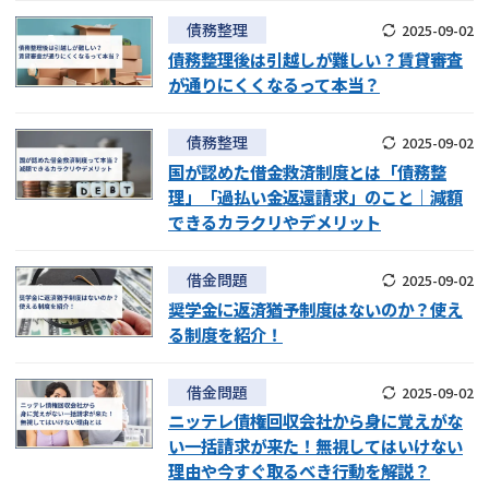
債務整理
2025-09-02
債務整理後は引越しが難しい？賃貸審査
が通りにくくなるって本当？
債務整理
2025-09-02
国が認めた借金救済制度とは「債務整
理」「過払い金返還請求」のこと｜減額
できるカラクリやデメリット
借金問題
2025-09-02
奨学金に返済猶予制度はないのか？使え
る制度を紹介！
借金問題
2025-09-02
ニッテレ債権回収会社から身に覚えがな
い一括請求が来た！無視してはいけない
理由や今すぐ取るべき行動を解説？