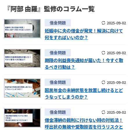
『阿部 由羅』監修のコラム一覧
借金問題
2025-09-02
妊娠中に夫の借金が発覚！解決に向けて
何をすればいいのか？
借金問題
2025-09-02
期限の利益喪失通知が届いた！今すぐ取
るべき行動は？
借金問題
2025-09-02
国民年金の未納状態を放置し続けるとど
うなってしまうのか？
借金問題
2025-09-02
借金滞納の裁判に行けない時の対処法！
呼出状の無視や受取拒否を行うリスクと