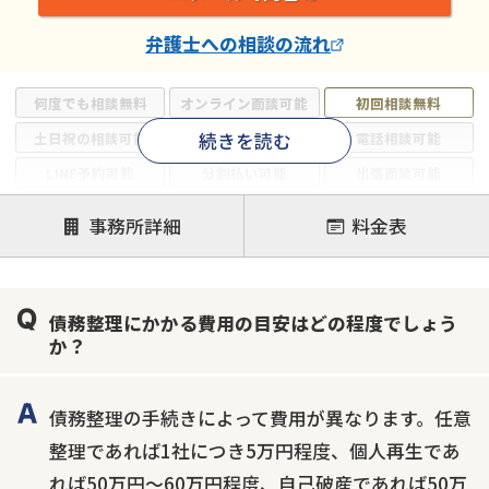
弁護士
への相談の流れ
何度でも相談無料
オンライン面談可能
初回相談無料
続きを読む
土日祝の相談可能
19時以降電話可能
電話相談可能
LINE予約可能
分割払い可能
出張面談可能
後払い可能
事務所詳細
料金表
注力案件
借金返済相談・交渉
自己破産
任意整理
債務整理にかかる費用の目安はどの程度でしょう
個人再生
時効援用
過払い金返還請求
か？
会社破産・法人破産
住宅ローン
消費者金融・サラ金
カードローン
闇金
奨学金
債務整理の手続きによって費用が異なります。任意
整理であれば1社につき5万円程度、個人再生であ
れば50万円〜60万円程度、自己破産であれば50万