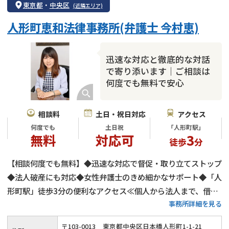
東京都
・
中央区
(近隣エリア)
個人再生
時効援用
過払い金返還請求
人形町恵和法律事務所(弁護士 今村恵)
会社破産・法人破産
住宅ローン
消費者金融・サラ金
カードローン
闇金
奨学金
迅速な対応と徹底的な対話
で寄り添います｜ご相談は
何度でも無料で安心
相談料
土日・祝日対応
アクセス
何度でも
土日祝
「人形町駅」
無料
対応可
3
徒歩
分
【相談何度でも無料】◆迅速な対応で督促・取り立てストップ
◆法人破産にも対応◆女性弁護士のきめ細かなサポート◆「人
形町駅」徒歩3分の便利なアクセス≪個人から法人まで、借金
事務所詳細を見る
問題でお悩みの方はぜひご相談ください≫
〒
103
-
0013
東京都中央区日本橋人形町1-1-21