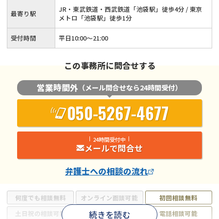
JR・東武鉄道・西武鉄道「池袋駅」徒歩4分 / 東京
最寄り駅
メトロ「池袋駅」徒歩1分
受付時間
平日10:00～21:00
この事務所に問合せする
営業時間外
（メール問合せなら24時間受付）
050-5267-4677
24時間受付中
メールで問合せ
弁護士
への相談の流れ
何度でも相談無料
オンライン面談可能
初回相談無料
続きを読む
土日祝の相談可能
19時以降電話可能
電話相談可能