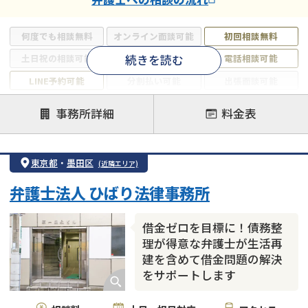
何度でも相談無料
オンライン面談可能
初回相談無料
続きを読む
土日祝の相談可能
19時以降電話可能
電話相談可能
LINE予約可能
分割払い可能
出張面談可能
後払い可能
事務所詳細
料金表
注力案件
借金返済相談・交渉
自己破産
任意整理
東京都
・
墨田区
(近隣エリア)
個人再生
時効援用
過払い金返還請求
弁護士法人 ひばり法律事務所
会社破産・法人破産
住宅ローン
消費者金融・サラ金
カードローン
闇金
奨学金
借金ゼロを目標に！債務整
理が得意な弁護士が生活再
建を含めて借金問題の解決
をサポートします