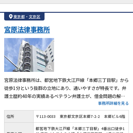
東京都
・
文京区
宮原法律事務所
宮原法律事務所は、都営地下鉄大江戸線「本郷三丁目駅」から
徒歩1分という抜群の立地にあり、通いやすさが特長です。弁
護士歴約40年の実績あるベテラン弁護士が、借金問題の解決
事務所詳細を見る
に真摯に取り組み、相談者の再出発を支援しています。平日夜
間や土日祝日でも事前連絡により対応が可能なため、仕事や家
住所
〒
113
-
0033
東京都文京区本郷7-2-2
本郷ビル6階
庭の事情で平日日中に動けない人にも利用しやすい事務所で
す。
都営地下鉄大江戸線「本郷三丁目駅」4番出口徒歩1