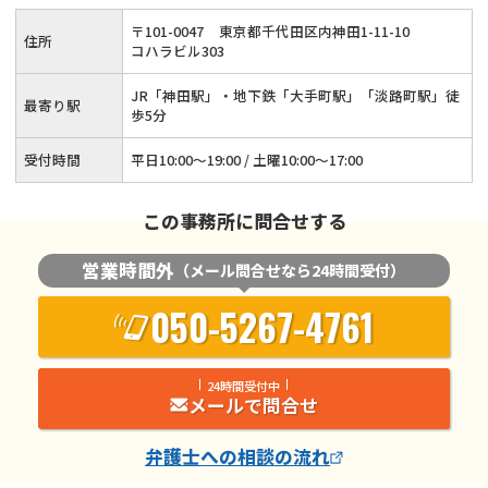
駅」「淡路町駅」徒歩5分◆隣接士業との連携あり◆法テラス
〒
101
-
0047
東京都千代田区内神田1-11-10
住所
対応可
コハラビル303
JR「神田駅」・地下鉄「大手町駅」「淡路町駅」徒
最寄り駅
歩5分
受付時間
平日10:00～19:00 / 土曜10:00～17:00
この事務所に問合せする
営業時間外
（メール問合せなら24時間受付）
050-5267-4761
24時間受付中
メールで問合せ
弁護士
への相談の流れ