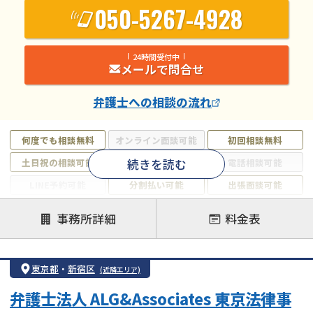
050-5267-4928
24時間受付中
メールで問合せ
弁護士
への相談の流れ
何度でも相談無料
オンライン面談可能
初回相談無料
続きを読む
土日祝の相談可能
19時以降電話可能
電話相談可能
LINE予約可能
分割払い可能
出張面談可能
後払い可能
事務所詳細
料金表
注力案件
借金返済相談・交渉
自己破産
任意整理
東京都
・
新宿区
(近隣エリア)
個人再生
時効援用
過払い金返還請求
弁護士法人 ALG&Associates 東京法律事
会社破産・法人破産
住宅ローン
消費者金融・サラ金