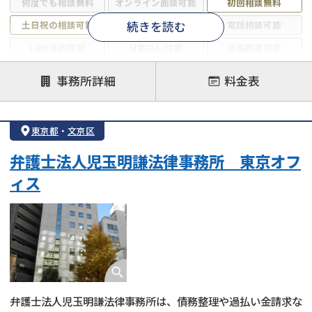
何度でも相談無料
オンライン面談可能
初回相談無料
続きを読む
土日祝の相談可能
19時以降電話可能
電話相談可能
LINE予約可能
分割払い可能
出張面談可能
後払い可能
事務所詳細
料金表
注力案件
借金返済相談・交渉
自己破産
任意整理
東京都
・
文京区
個人再生
時効援用
過払い金返還請求
弁護士法人児玉明謙法律事務所 東京オフ
会社破産・法人破産
住宅ローン
消費者金融・サラ金
ィス
カードローン
闇金
奨学金
弁護士法人児玉明謙法律事務所は、債務整理や過払い金請求な