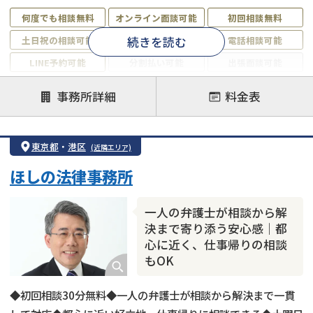
何度でも相談無料
オンライン面談可能
初回相談無料
続きを読む
土日祝の相談可能
19時以降電話可能
電話相談可能
LINE予約可能
分割払い可能
出張面談可能
後払い可能
事務所詳細
料金表
注力案件
借金返済相談・交渉
自己破産
任意整理
東京都
・
港区
(近隣エリア)
個人再生
時効援用
過払い金返還請求
ほしの法律事務所
会社破産・法人破産
住宅ローン
消費者金融・サラ金
カードローン
闇金
奨学金
一人の弁護士が相談から解
決まで寄り添う安心感｜都
心に近く、仕事帰りの相談
もOK
◆初回相談30分無料◆一人の弁護士が相談から解決まで一貫