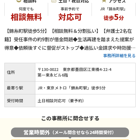
相談料
土日・祝日対応
アクセス
何度でも
事前予約で
JR「錦糸町駅」
相談無料
対応可
5
徒歩
分
【錦糸町駅徒歩5分】【相談無料＆分割払い】【弁護士2名在
籍】受任事件の約9割が借金問題◆生活再建を踏まえた提案が
得意◆依頼後すぐに督促がストップ◆過払い金請求や時効援用
事務所詳細を見る
にも対応可能◆複雑で理解しにくい債務整理をわかりやすく丁
寧に説明します。お客様に合った債務整理手続きで借金問題を
〒
130
-
0022
東京都墨田区江東橋4-22-4
住所
解決しましょう。
第一東永ビル6階
最寄り駅
JR・東京メトロ「錦糸町駅」徒歩5分
受付時間
土日相談対応可（要予約）
この事務所に問合せする
営業時間外
（メール問合せなら24時間受付）