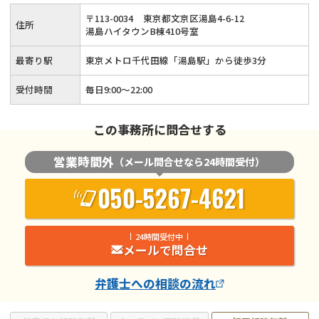
相談受付は土日祝日含め毎日22時まで承っています。日中に
〒
113
-
0034
東京都文京区湯島4-6-12
住所
ご相談いただくことが難しい場合はぜひ夜間相談をご利用くだ
湯島ハイタウンB棟410号室
さい。皆様からのご相談をお待ちしております。
最寄り駅
東京メトロ千代田線「湯島駅」から徒歩3分
受付時間
毎日9:00〜22:00
この事務所に問合せする
営業時間外
（メール問合せなら24時間受付）
050-5267-4621
24時間受付中
メールで問合せ
弁護士
への相談の流れ