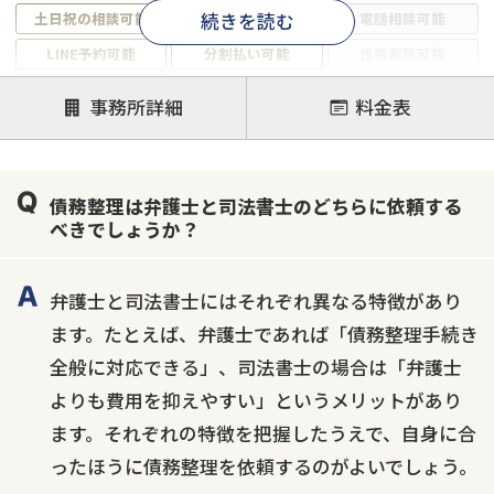
続きを読む
土日祝の相談可能
19時以降電話可能
電話相談可能
LINE予約可能
分割払い可能
出張面談可能
後払い可能
事務所詳細
料金表
注力案件
借金返済相談・交渉
自己破産
任意整理
債務整理は弁護士と司法書士のどちらに依頼する
個人再生
時効援用
過払い金返還請求
べきでしょうか？
会社破産・法人破産
住宅ローン
消費者金融・サラ金
カードローン
闇金
奨学金
弁護士と司法書士にはそれぞれ異なる特徴があり
ます。たとえば、弁護士であれば「債務整理手続き
全般に対応できる」、司法書士の場合は「弁護士
よりも費用を抑えやすい」というメリットがあり
ます。それぞれの特徴を把握したうえで、自身に合
ったほうに債務整理を依頼するのがよいでしょう。