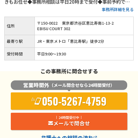
きもお任せ◆事務所相談は平日20時まで受付◆事前予約で夜
事務所詳細を見る
間のご相談も可◆初回相談無料◆着手金無料◆弁護士費用の分
割払い・後払い可◆JR・東京メトロ「恵比寿駅」から徒歩2分
〒
150
-
0022
東京都渋谷区恵比寿南1-13-2
住所
EBISU COURT 302
最寄り駅
JR・東京メトロ「恵比寿駅」徒歩2分
受付時間
平日9:00～19:30
この事務所に問合せする
営業時間外
（メール問合せなら24時間受付）
050-5267-4759
24時間受付中
メールで問合せ
弁護士
への相談の流れ