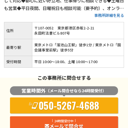
して対応◆都心に近い好立地、仕事帰りに相談できる◆土曜日
も営業◆平日夜間、日曜祝日も相談可能（要予約）、オンライ
事務所詳細を見る
ン相談も可
〒
107
-
0052
東京都港区赤坂2-2-21
住所
永田町法曹ビル807号
東京メトロ「溜池山王駅」徒歩1分 / 東京メトロ「国
最寄り駅
会議事堂前駅」徒歩5分
受付時間
平日 10:00～18:00、土曜 10:00～17:00
この事務所に問合せする
営業時間外
（メール問合せなら24時間受付）
050-5267-4688
24時間受付中
メールで問合せ