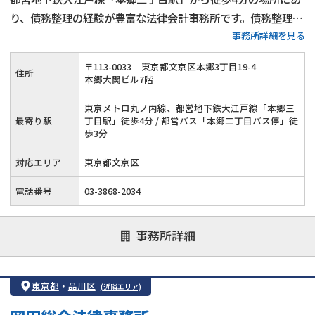
り、債務整理の経験が豊富な法律会計事務所です。債務整理に
事務所詳細を見る
関する初回相談は45分無料で、経済的に不安な方でも相談し
やすい体制を整えています。任意整理だけでなく、個人再生や
〒
113
-
0033
東京都文京区本郷3丁目19-4
住所
自己破産など、依頼者に応じて柔軟にサポートしています。
本郷大関ビル7階
東京メトロ丸ノ内線、都営地下鉄大江戸線「本郷三
最寄り駅
丁目駅」徒歩4分 / 都営バス「本郷二丁目バス停」徒
歩3分
対応エリア
東京都文京区
電話番号
03-3868-2034
事務所詳細
東京都
・
品川区
(近隣エリア)