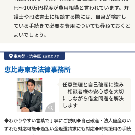
円〜100万円程度が費用相場と言われています。弁
護士や司法書士に相談する際には、自身が検討し
ている手続きで必要な費用についても尋ねておくと
よいでしょう。
東京都
・
渋谷区
(近隣エリア)
恵比寿東京法律事務所
任意整理と自己破産に強み
｜相談者様の安心感を大切
にしながら借金問題を解決
します
◆わかりやすい言葉で丁寧にご説明◆自己破産・法人破産のい
ずれも対応可能◆過払い金返還請求にも対応◆時効援用の手続