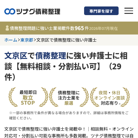
専門家を探す
債務整理に強い弁護
965
債務整理問題に強い士業掲載件数
件
2026年07月
現在
ホーム
東京都
文京区で債務整理に強い弁護士
東京都
文京区
で
債務整理
に強い弁護士に相
965
事務所
件
談【無料相談・分割払い可】（29
更新日 :
2026年07月31日
件）
相談内容で探す
借金返済相談・交渉
費用相場
任意整理
コラム
文京区で債務整理に強い弁護士を掲載中！｜相談無料・オンライン
時効援用
債務整理
対応可・分割払い可能な事務所も多数掲載。ツナグ債務整理では自