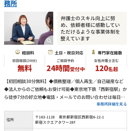
務所
カードローン
闇金
奨学金
弁護士のスキル向上に努
め、依頼者様に感動してい
ただけるような事業体制を
整えています
相談料
土日・祝日対応
専門家在籍数
初回相談(30分)
ご相談予約
女性弁護士含む
無料
24時間
120
受付中
名超
【初回相談30分無料】◆債務整理／個人再生／自己破産など
◆法人からのご依頼もお受け可能◆東京地下鉄「西新宿駅」か
ら徒歩7分の好立地◆電話・メールでのお問い合わせは毎日24
事務所詳細を見る
時間受付◆ご要望によって無理のない返済も可能◎
〒
163
-
1128
東京都新宿区西新宿6-22-1
住所
新宿スクエアタワー28F