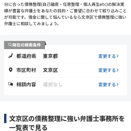
分に合った債務整理(自己破産・任意整理・個人再生etc)の解決実
績が豊富な弁護士をあなたの目的・ご要望に合わせて絞り込みこと
会社破産・法人破産
個人再生（民事再生）
が可能です。借金に関して悩んでいるなら文京区で債務整理に強い
弁護士に相談してみましょう。
消費者金融・サラ金
過払金
借金問題
現在の検索条件
闇金
都道府県
東京都
変更する
市区町村
文京区
変更する
相談内容
選択なし
変更する
文京区の債務整理に強い弁護士事務所を
一覧表で見る