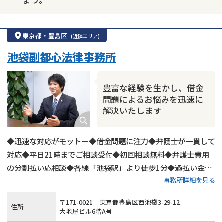
ょう。
東京都
・
豊島区
(近隣エリア)
池袋副都心法律事務所
豊富な経験を生かし、借金
問題によるお悩みを迅速に
解決いたします
◆迅速な対応がモットー◆借金問題に注力◆弁護士が一貫して
対応◆平日21時までご相談受付◆初回相談無料◆弁護士費用
の分割払い応相談◆各線「池袋駅」より徒歩1分◆過払い金返
事務所詳細を見る
還請求にも対応◆法人破産にも対応
〒
171
-
0021
東京都豊島区西池袋3-29-12
住所
大地屋ビル6階A号