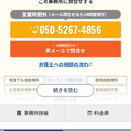
この事務所に問合せする
営業時間外
（メール問合せなら24時間受付）
050-5267-4856
24時間受付中
メールで問合せ
弁護士
への相談の流れ
何度でも相談無料
オンライン面談可能
初回相談無料
続きを読む
土日祝の相談可能
19時以降電話可能
電話相談可能
LINE予約可能
分割払い可能
出張面談可能
後払い可能
事務所詳細
料金表
注力案件
借金返済相談・交渉
自己破産
任意整理