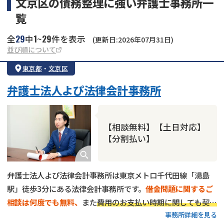
文京区の債務整理に強い弁護士事務所一
覧
29
1
29
全
中
~
件を表示
(更新日:2026年07月31日)
並び順について
東京都
・
文京区
弁護士法人よぴ法律会計事務所
【相談無料】【土日対応】
【分割払い】
弁護士法人よぴ法律会計事務所は東京メトロ千代田線「湯島
駅」徒歩3分にある法律会計事務所です。
借金問題に関するご
相談は何度でも無料、
また
費用のお支払い時期に関しても契約
事務所詳細を見る
翌月からなどお客様のご状況に合わせ柔軟に対応
しています。