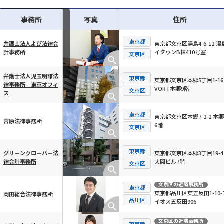
事務所
写真
住所
東京都
東京都文京区湯島4-6-12 湯
弁護士法人よぴ法律会
イタウンB棟410号室
計事務所
横スクロール可能
文京区
弁護士法人児玉明謙法
東京都
東京都文京区本郷5丁目1-16
律事務所 東京オフィ
VORT本郷9階
文京区
ス
東京都
東京都文京区本郷7-2-2 本
宮原法律事務所
6階
文京区
東京都
東京都文京区本郷3丁目19-4
グリーンクローバー法
大関ビル7階
律会計事務所
文京区
文京区
の近隣事務所
東京都
東京都品川区東五反田1-10-7
岡田総合法律事務所
品川区
イオス五反田906
文京区
の近隣事務所
東京都