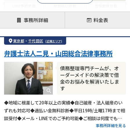
LINE予約可能
分割払い可能
出張面談可能
後払い可能
事務所詳細
料金表
注力案件
借金返済相談・交渉
自己破産
任意整理
東京都
・
千代田区
(近隣エリア)
個人再生
時効援用
過払い金返還請求
弁護士法人二見・山田総合法律事務所
会社破産・法人破産
住宅ローン
消費者金融・サラ金
カードローン
闇金
奨学金
債務整理専門チームが、オ
ーダーメイドの解決策で借
金のお悩みを解消いたしま
す
◆地域に根差して20年以上の実績◆自己破産・法人破産のい
ずれも対応可◆過払い金無料診断◆平日19時/土曜17時まで相
談受付◆メール・LINEでのご予約可能◆ご相談は何度でも無
事務所詳細を見る
料◆弁護士費用の分割払いにも対応◆「JR神田駅」「大手町