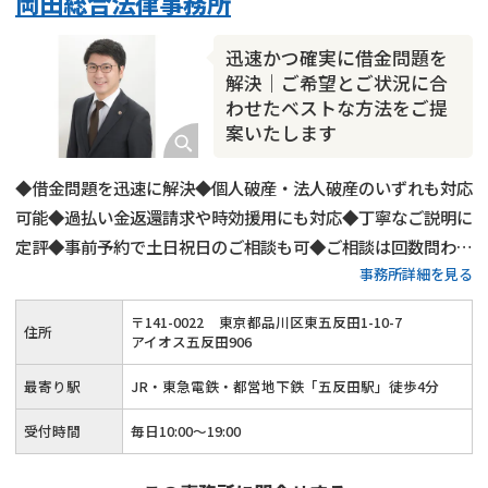
岡田総合法律事務所
迅速かつ確実に借金問題を
解決｜ご希望とご状況に合
わせたベストな方法をご提
案いたします
◆借金問題を迅速に解決◆個人破産・法人破産のいずれも対応
可能◆過払い金返還請求や時効援用にも対応◆丁寧なご説明に
定評◆事前予約で土日祝日のご相談も可◆ご相談は回数問わず
事務所詳細を見る
無料◆弁護士費用の分割払いや後払いも可◆JR・東急電鉄・
都営地下鉄「五反田駅」から徒歩4分◆プライバシーに配慮し
〒
141
-
0022
東京都品川区東五反田1-10-7
住所
たご対応
アイオス五反田906
最寄り駅
JR・東急電鉄・都営地下鉄「五反田駅」徒歩4分
受付時間
毎日10:00～19:00