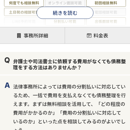
何度でも相談無料
オンライン面談可能
初回相談無料
続きを読む
土日祝の相談可能
19時以降電話可能
電話相談可能
LINE予約可能
分割払い可能
出張面談可能
後払い可能
事務所詳細
料金表
注力案件
借金返済相談・交渉
自己破産
任意整理
弁護士や司法書士に依頼する費用がなくても債務整
個人再生
時効援用
過払い金返還請求
理をする方法はありませんか？
会社破産・法人破産
住宅ローン
消費者金融・サラ金
カードローン
闇金
奨学金
法律事務所によっては費用の分割払いに対応してい
るため、一括で費用を支払えなくても債務整理を行
えます。まずは無料相談を活用して、「どの程度の
費用がかかるのか」「費用の分割払いに対応して
いるのか」といった点を相談してみるのがよいでし