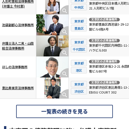
人形町恵和法律事務所
東京都中央区日本橋人形町1-
(弁護士 今村恵)
中央区
21 人形町ビル7階
文京区
の近隣事務所
東京都
東京都豊島区西池袋3-29-12
池袋副都心法律事務所
豊島区
屋ビル6階A号
文京区
の近隣事務所
東京都
弁護士法人二見・山田
東京都千代田区内神田1-11-1
総合法律事務所
千代田区
ハラビル303
文京区
の近隣事務所
東京都
東京都港区赤坂2-2-21 永田
ほしの法律事務所
港区
曹ビル807号
文京区
の近隣事務所
東京都
東京都渋谷区恵比寿南1-13-
恵比寿東京法律事務所
渋谷区
EBISU COURT 302
一覧表の続きを見る