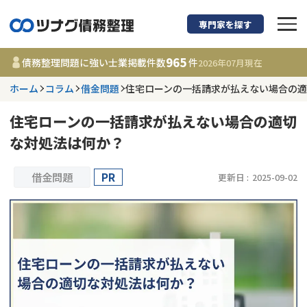
専門家を探す
債務整理に強い弁護
965
債務整理問題に強い士業掲載件数
件
2026年07月
現在
ホーム
コラム
借金問題
住宅ローンの一括請求が払えない場合の
都道府県を選択
住宅ローンの一括請求が払えない場合の適切
965
事務所
件
な対処法は何か？
更新日 :
2026年07月31日
借金問題
PR
更新日 :
2025-09-02
相談内容で探す
借金返済相談・交渉
費用相場
任意整理
コラム
時効援用
債務整理