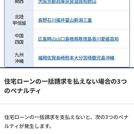
関西
大阪
京都
兵庫
奈良
滋賀
和歌山
北陸
長野
石川
福井
富山
新潟
三重
甲信越
中国
広島
岡山
山口
島根
鳥取
徳島
香川
愛媛
高知
四国
九州
福岡
佐賀
長崎
熊本
大分
宮崎
鹿児島
沖縄
沖縄
住宅ローンの一括請求を払えない場合の3つ
のペナルティ
住宅ローンの一括請求を支払えないと、次の3つのペナ
ルティが発生します。