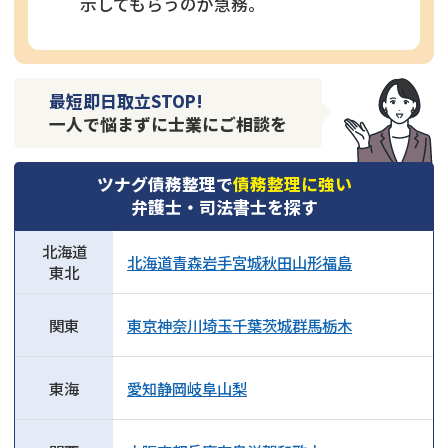
示してもらうのが急務。
最短即日取立STOP!
一人で悩まずに士業にご相談を
ツナグ債務整理で
債務整理に強い
弁護士・司法書士を探す
北海道
北海道
青森
岩手
宮城
秋田
山形
福島
東北
関東
東京
神奈川
埼玉
千葉
茨城
群馬
栃木
東海
愛知
静岡
岐阜
山梨