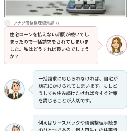
会社破産・法人破産
個人再生（民事再生）
ツナグ債務整理編集部
(
)
消費者金融・サラ金
過払金
住宅ローンを払えない期間が続いてし
まったので一括請求をされてしまいま
借金問題
闇金
した。私はどうすれば良いのでしょう
か？
一括請求に応じられなければ、自宅が
競売にかけられてしまいます。もしど
うしても住み続けたければ今すぐ対策
を講じることが大切です。
例えばリースバックや債務整理手続き
のひとつである「個人再生」の住宅資