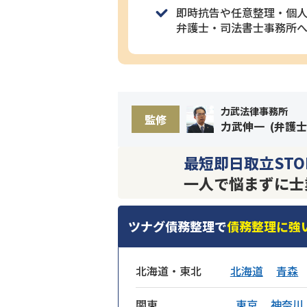
即時抗告や任意整理・個
弁護士・司法書士事務所
力武法律事務所
監修
力武伸一
(
弁護士
最短即日取立STO
一人で悩まずに士
ツナグ債務整理で
債務整理に強
北海道・東北
北海道
青森
関東
東京
神奈川