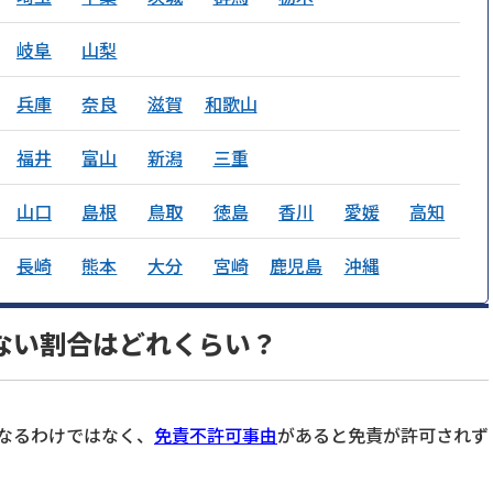
岐阜
山梨
兵庫
奈良
滋賀
和歌山
福井
富山
新潟
三重
山口
島根
鳥取
徳島
香川
愛媛
高知
長崎
熊本
大分
宮崎
鹿児島
沖縄
ない割合はどれくらい？
なるわけではなく、
免責不許可事由
があると免責が許可されず