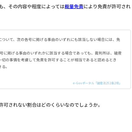
も、その内容や程度によっては
裁量免責
により免責が許可され
について、次の各号に掲げる事由のいずれにも該当しない場合には、免
各号に掲げる事由のいずれかに該当する場合であっても、裁判所は、破産
一切の事情を考慮して免責を許可することが相当であると認めるとき
きる。
e-Govポータル「破産法252条2項」
許可されない割合はどのくらいなのでしょうか。