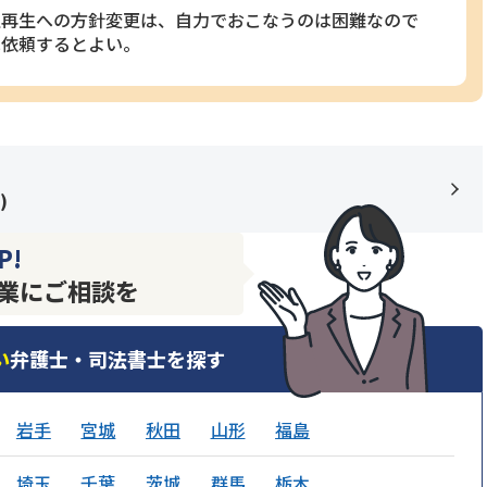
人再生への方針変更は、自力でおこなうのは困難なので
へ依頼するとよい。
)
P!
業にご相談を
い
弁護士・司法書士を探す
岩手
宮城
秋田
山形
福島
埼玉
千葉
茨城
群馬
栃木